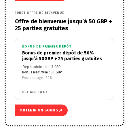
10BET OFFRE DE BIENVENUE
Offre de bienvenue jusqu’à 50 GBP +
25 parties gratuites
BONUS DE PREMIER DÉPÔT
Bonus de premier dépôt de 50%
jusqu’à 50GBP + 25 parties gratuites
Dépôt minimum : 15 GBP
Bonus maximum : 50 GBP
Pourcentage : 50%
Fonctionne avec : Jeux de casino
Game/Product Restrictions : Craps, Crazy
+28
SEE ALL T&Cs
Time
More
Wagering Requirements : 40x
Free Spins : 25
Game/Product Restrictions : No restrictions
OBTENIR UN BONUS