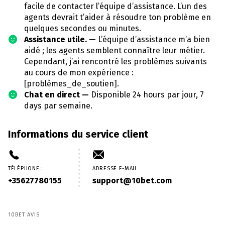
facile de contacter l’équipe d’assistance. L’un des
agents devrait t’aider à résoudre ton problème en
quelques secondes ou minutes.
Assistance utile. —
L’équipe d’assistance m’a bien
aidé ; les agents semblent connaître leur métier.
Cependant, j’ai rencontré les problèmes suivants
au cours de mon expérience :
[problèmes_de_soutien].
Chat en direct —
Disponible 24 hours par jour, 7
days par semaine.
Informations du service client
TÉLÉPHONE :
ADRESSE E-MAIL
+35627780155
support@10bet.com
10BET AVIS