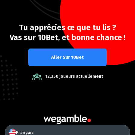
Tu apprécies ce que tu lis ?
Vas sur 10Bet, et bonne chance !
Aller Sur 10Bet
12.350 joueurs actuellement
Français