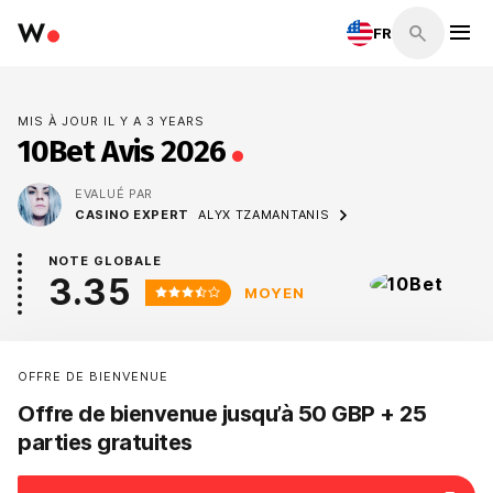
FR
MIS À JOUR IL Y A 3 YEARS
10Bet Avis 2026
EVALUÉ PAR
CASINO EXPERT
ALYX TZAMANTANIS
NOTE GLOBALE
3.35
MOYEN
OFFRE DE BIENVENUE
Offre de bienvenue jusqu’à 50 GBP + 25
parties gratuites