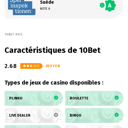
Suède
A
NOTE A
10BET AVIS
Caractéristiques de 10Bet
2.68
MOYEN
Types de jeux de casino disponibles :
PLINKO
ROULETTE
LIVE DEALER
BINGO