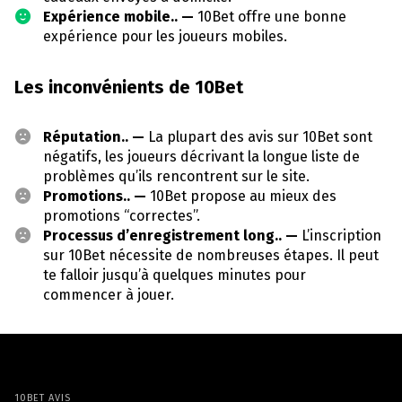
Expérience mobile.. —
10Bet offre une bonne
expérience pour les joueurs mobiles.
Les inconvénients de 10Bet
Réputation.. —
La plupart des avis sur 10Bet sont
négatifs, les joueurs décrivant la longue liste de
problèmes qu’ils rencontrent sur le site.
Promotions.. —
10Bet propose au mieux des
promotions “correctes”.
Processus d’enregistrement long.. —
L’inscription
sur 10Bet nécessite de nombreuses étapes. Il peut
te falloir jusqu’à quelques minutes pour
commencer à jouer.
10BET AVIS