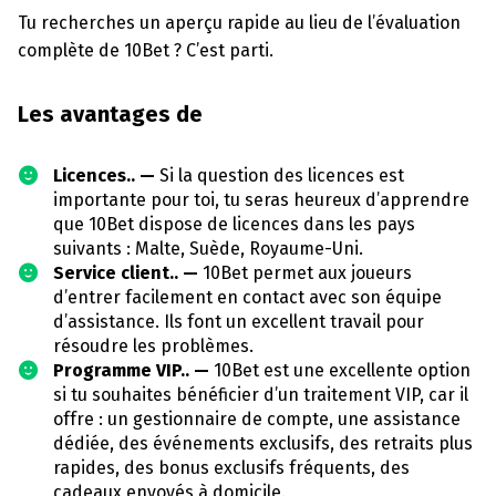
Tu recherches un aperçu rapide au lieu de l’évaluation
complète de 10Bet ? C’est parti.
Les avantages de
Licences.. —
Si la question des licences est
importante pour toi, tu seras heureux d’apprendre
que 10Bet dispose de licences dans les pays
suivants : Malte, Suède, Royaume-Uni.
Service client.. —
10Bet permet aux joueurs
d’entrer facilement en contact avec son équipe
d’assistance. Ils font un excellent travail pour
résoudre les problèmes.
Programme VIP.. —
10Bet est une excellente option
si tu souhaites bénéficier d’un traitement VIP, car il
offre : un gestionnaire de compte, une assistance
dédiée, des événements exclusifs, des retraits plus
rapides, des bonus exclusifs fréquents, des
cadeaux envoyés à domicile.