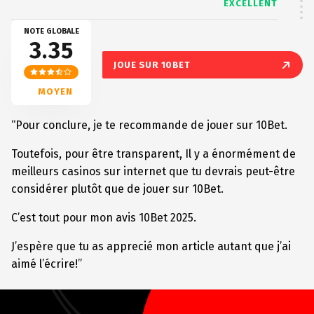
EXCELLENT
NOTE GLOBALE
3.35
JOUE SUR 10BET
MOYEN
“Pour conclure, je te recommande de jouer sur 10Bet.
Toutefois, pour être transparent, Il y a énormément de
meilleurs casinos sur internet que tu devrais peut-être
considérer plutôt que de jouer sur 10Bet.
C’est tout pour mon avis 10Bet 2025.
J’espère que tu as apprecié mon article autant que j’ai
aimé l’écrire!”