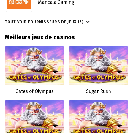
Mancala Gaming
TOUT VOIR
FOURNISSEURS DE JEUX (6)
Meilleurs jeux de casinos
Gates of Olympus
Sugar Rush