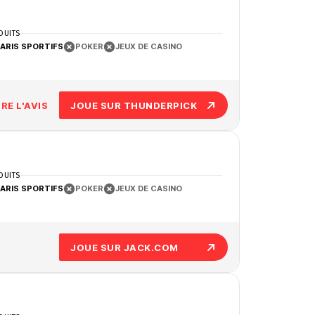
DUITS
ARIS SPORTIFS
POKER
JEUX DE CASINO
IRE L'AVIS
JOUE SUR THUNDERPICK
DUITS
ARIS SPORTIFS
POKER
JEUX DE CASINO
JOUE SUR JACK.COM