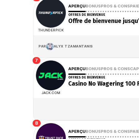
APERÇU
BONUS
PROS & CONS
PAI
OFFRES DE BIENVENUE
Offre de bienvenue jusqu
THUNDERPICK
PAR
ALYX TZAMANTANIS
7
APERÇU
BONUS
PROS & CONS
CAP
OFFRES DE BIENVENUE
Casino No Wagering 100 F
JACK.COM
8
APERÇU
BONUS
PROS & CONS
PAI