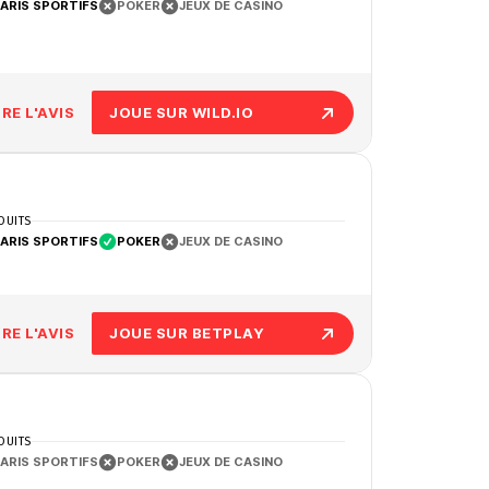
ARIS SPORTIFS
POKER
JEUX DE CASINO
IRE L'AVIS
JOUE SUR WILD.IO
DUITS
ARIS SPORTIFS
POKER
JEUX DE CASINO
IRE L'AVIS
JOUE SUR BETPLAY
DUITS
ARIS SPORTIFS
POKER
JEUX DE CASINO