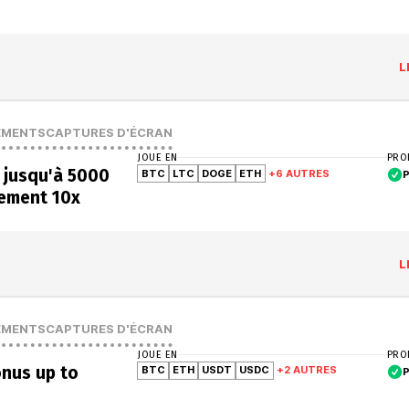
L
EMENTS
CAPTURES D'ÉCRAN
JOUE EN
PRO
 jusqu'à 5000
BTC
LTC
DOGE
ETH
+6 AUTRES
P
lement 10x
L
EMENTS
CAPTURES D'ÉCRAN
JOUE EN
PRO
nus up to
BTC
ETH
USDT
USDC
+2 AUTRES
P