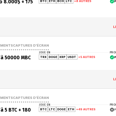
o 8.000$ + 175
BTC
ETH
BCH
LTC
+8 AUTRES
P
L
EMENTS
CAPTURES D'ÉCRAN
JOUE EN
PRO
u’à 50000 MBC
TRX
DOGE
XRP
USDT
+5 AUTRES
P
L
EMENTS
CAPTURES D'ÉCRAN
JOUE EN
PRO
’à 5 BTC + 180
BTC
LTC
DOGE
ETH
+49 AUTRES
P