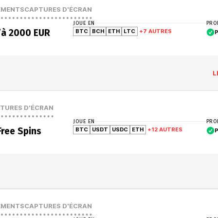
EMENTS
CAPTURES D'ÉCRAN
JOUE EN
PRO
’à 2000 EUR
BTC
BCH
ETH
LTC
+7 AUTRES
P
L
TURES D'ÉCRAN
JOUE EN
PRO
ree Spins
BTC
USDT
USDC
ETH
+12 AUTRES
P
EMENTS
CAPTURES D'ÉCRAN