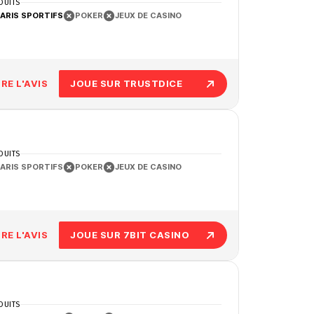
DUITS
ARIS SPORTIFS
POKER
JEUX DE CASINO
IRE L'AVIS
JOUE SUR TRUSTDICE
DUITS
ARIS SPORTIFS
POKER
JEUX DE CASINO
IRE L'AVIS
JOUE SUR 7BIT CASINO
DUITS