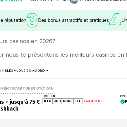
3
4
e réputation
Des bonus attractifs et pratiques
Un
eurs casinos en 2026?
 car nous te présentons les meilleurs casinos en 
ONIBLES
JOUE EN
MORE
EMENTS
CAPTURES D'ÉCRAN
JOUE EN
PRO
s + jusqu'à 75 €
BTC
BCH
DOGE
ETH
+54 AUTRES
P
cashback