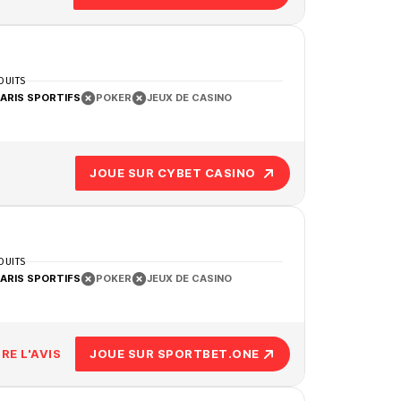
DUITS
ARIS SPORTIFS
POKER
JEUX DE CASINO
JOUE SUR CYBET CASINO
DUITS
ARIS SPORTIFS
POKER
JEUX DE CASINO
IRE L'AVIS
JOUE SUR SPORTBET.ONE