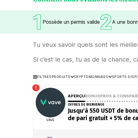
1
2
Possède un permis valide
A une bonn
Tu veux savoir quels sont les meill
Si c’est le cas, tu as de la chance,
FILTRES
PRODUITS
CRYPTOMONNAIES
SPORTS DISP
1
APERÇU
BONUS
PROS & CONS
PAI
OFFRES DE BIENVENUE
Jusqu'à 550 USDT de bonu
de pari gratuit + 5% de 
VAVE