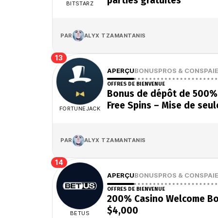
parties gratuites
BITSTARZ
PAR
ALYX TZAMANTANIS
13
APERÇU
BONUS
PROS & CONS
PAI
OFFRES DE BIENVENUE
Bonus de dépôt de 500%
Free Spins – Mise de seu
FORTUNEJACK
PAR
ALYX TZAMANTANIS
14
APERÇU
BONUS
PROS & CONS
PAI
OFFRES DE BIENVENUE
200% Casino Welcome Bo
$4,000
BETUS