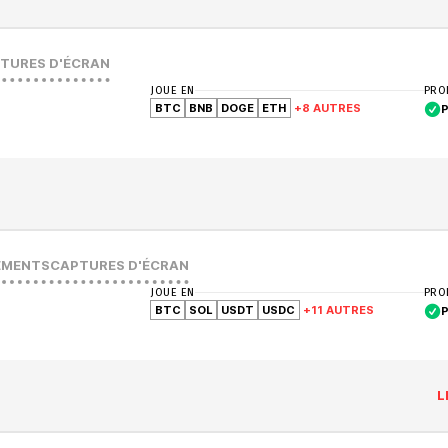
TURES D'ÉCRAN
JOUE EN
PRO
BTC
BNB
DOGE
ETH
+8 AUTRES
P
EMENTS
CAPTURES D'ÉCRAN
JOUE EN
PRO
BTC
SOL
USDT
USDC
+11 AUTRES
P
L