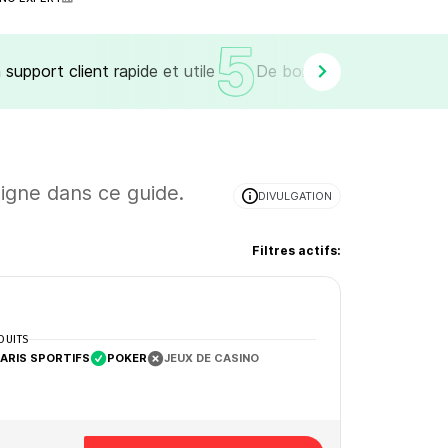
5
 support client rapide et utile
De bonnes options de dépôt
ligne dans ce guide.
DIVULGATION
Filtres actifs:
DUITS
ARIS SPORTIFS
POKER
JEUX DE CASINO