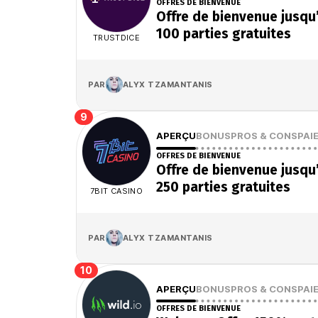
OFFRES DE BIENVENUE
Offre de bienvenue jusq
100 parties gratuites
TRUSTDICE
PAR
ALYX TZAMANTANIS
9
APERÇU
BONUS
PROS & CONS
PAI
OFFRES DE BIENVENUE
Offre de bienvenue jusqu
250 parties gratuites
7BIT CASINO
PAR
ALYX TZAMANTANIS
10
APERÇU
BONUS
PROS & CONS
PAI
OFFRES DE BIENVENUE