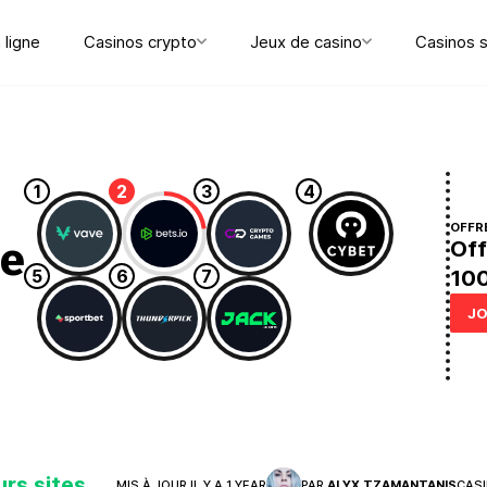
 ligne
Casinos crypto
Jeux de casino
Casinos s
1
2
3
4
OFFRE
de
Off
5
6
7
100
JO
rs sites
MIS À JOUR IL Y A 1 YEAR
PAR
ALYX TZAMANTANIS
CASI