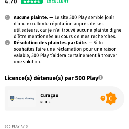
4.70
EXCELLENT
Aucune plainte. —
Le site 500 Play semble jouir
d’une excellente réputation auprès de ses
utilisateurs, car je n’ai trouvé aucune plainte digne
d’être mentionnée au cours de mes recherches.
Résolution des plaintes parfaite. —
Si tu
souhaites faire une réclamation pour une raison
valable, 500 Play t’aidera certainement à trouver
une solution.
Licence(s) détenue(s) par 500 Play
Curaçao
C
NOTE C
500 PLAY AVIS