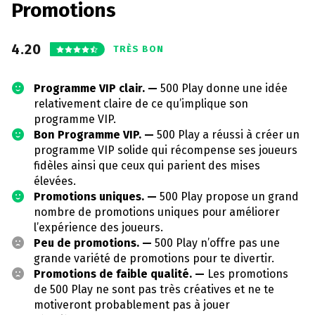
Promotions
4.20
TRÈS BON
Programme VIP clair. —
500 Play donne une idée
relativement claire de ce qu’implique son
programme VIP.
Bon Programme VIP. —
500 Play a réussi à créer un
programme VIP solide qui récompense ses joueurs
fidèles ainsi que ceux qui parient des mises
élevées.
Promotions uniques. —
500 Play propose un grand
nombre de promotions uniques pour améliorer
l’expérience des joueurs.
Peu de promotions. —
500 Play n’offre pas une
grande variété de promotions pour te divertir.
Promotions de faible qualité. —
Les promotions
de 500 Play ne sont pas très créatives et ne te
motiveront probablement pas à jouer