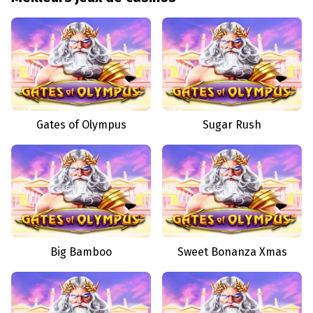
Gates of Olympus
Sugar Rush
Big Bamboo
Sweet Bonanza Xmas