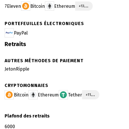
7Eleven
Bitcoin
Ethereum
+13
PORTEFEUILLES ÉLECTRONIQUES
PayPal
Retraits
AUTRES MÉTHODES DE PAIEMENT
Jeton
Ripple
CRYPTOMONNAIES
Bitcoin
Ethereum
Tether
+11
Plafond des retraits
6000