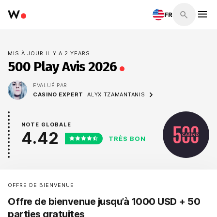
FR
MIS À JOUR IL Y A 2 YEARS
500 Play Avis 2026
EVALUÉ PAR
CASINO EXPERT
ALYX TZAMANTANIS
NOTE GLOBALE
4.42
TRÈS BON
OFFRE DE BIENVENUE
Offre de bienvenue jusqu’à 1000 USD + 50
parties gratuites