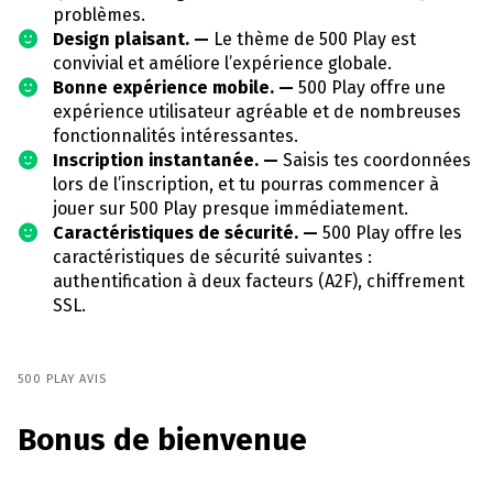
problèmes.
Design plaisant. —
Le thème de 500 Play est
convivial et améliore l’expérience globale.
Bonne expérience mobile. —
500 Play offre une
expérience utilisateur agréable et de nombreuses
fonctionnalités intéressantes.
Inscription instantanée. —
Saisis tes coordonnées
lors de l’inscription, et tu pourras commencer à
jouer sur 500 Play presque immédiatement.
Caractéristiques de sécurité. —
500 Play offre les
caractéristiques de sécurité suivantes :
authentification à deux facteurs (A2F), chiffrement
SSL.
500 PLAY AVIS
Bonus de bienvenue