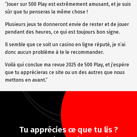
“Jouer sur 500 Play est extrêmement amusant, et je suis
sûr que tu penseras la même chose !
Plusieurs jeux te donneront envie de rester et de jouer
pendant des heures, ce qui est toujours bon signe.
Il semble que ce soit un casino en ligne réputé, je n’ai
donc aucun problème à te le recommander.
Voilà qui conclue ma revue 2025 de 500 Play, et j’espère
que tu apprécieras ce site ou un des autres que nous
mettons en avant.”
Tu apprécies ce que tu lis ?