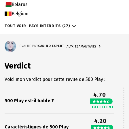
Belarus
Belgium
TOUT VOIR
PAYS INTERDITS (27)
EVALUÉ PAR
CASINO EXPERT
ALYX TZAMANTANIS
Verdict
Voici mon verdict pour cette revue de 500 Play :
4.70
500 Play est-il fiable ?
EXCELLENT
4.20
Caractéristiques de 500 Play