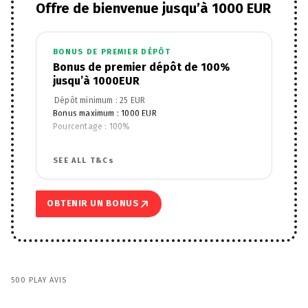
Offre de bienvenue jusqu’à 1000 EUR
BONUS DE PREMIER DÉPÔT
Bonus de premier dépôt de 100%
jusqu’à 1000EUR
Dépôt minimum : 25 EUR
Bonus maximum : 1000 EUR
Pourcentage : 100%
Fonctionne avec : Jeux de casino
Game/Product Restrictions : Duels
SEE ALL T&Cs
Wagering Requirements : 50x
OBTENIR UN BONUS
500 PLAY AVIS