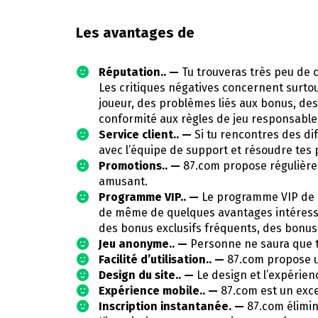
Les avantages de
Réputation.. —
Tu trouveras très peu de c
Les critiques négatives concernent surto
joueur, des problèmes liés aux bonus, des 
conformité aux règles de jeu responsable, 
Service client.. —
Si tu rencontres des di
avec l’équipe de support et résoudre tes
Promotions.. —
87.com propose régulière
amusant.
Programme VIP.. —
Le programme VIP de 87
de même de quelques avantages intéressa
des bonus exclusifs fréquents, des bonus
Jeu anonyme.. —
Personne ne saura que t
Facilité d’utilisation.. —
87.com propose un
Design du site.. —
Le design et l’expérie
Expérience mobile.. —
87.com est un exce
Inscription instantanée. —
87.com élimine