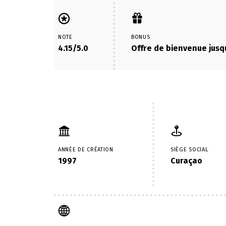
NOTE
BONUS
4.15/5.0
Offre de bienvenue jus
ANNÉE DE CRÉATION
SIÈGE SOCIAL
1997
Curaçao