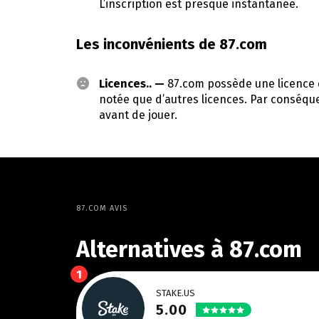
L’inscription est presque instantanée.
Les inconvénients de 87.com
Licences.. —
87.com possède une licence 
notée que d’autres licences. Par conséquen
avant de jouer.
87.COM AVIS
Alternatives à 87.com
1
STAKE.US
5.00