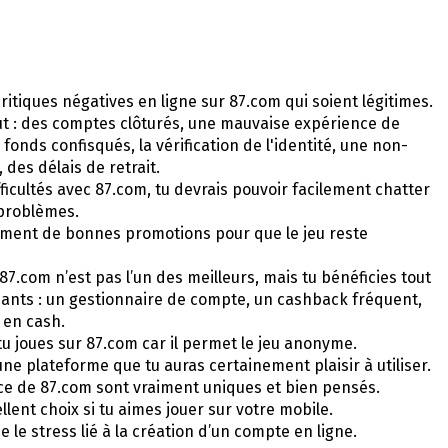
ritiques négatives en ligne sur 87.com qui soient légitimes.
ut : des comptes clôturés, une mauvaise expérience de
fonds confisqués, la vérification de l'identité, une non-
des délais de retrait.
fficultés avec 87.com, tu devrais pouvoir facilement chatter
 problèmes.
ment de bonnes promotions pour que le jeu reste
.com n’est pas l’un des meilleurs, mais tu bénéficies tout
nts : un gestionnaire de compte, un cashback fréquent,
 en cash.
u joues sur 87.com car il permet le jeu anonyme.
e plateforme que tu auras certainement plaisir à utiliser.
nce de 87.com sont vraiment uniques et bien pensés.
llent choix si tu aimes jouer sur votre mobile.
 le stress lié à la création d’un compte en ligne.