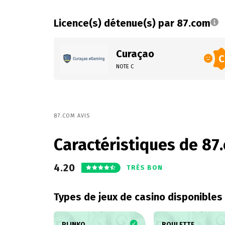
Licence(s) détenue(s) par 87.com
Curaçao
C
NOTE C
87.COM AVIS
Caractéristiques de 87
4.20
TRÈS BON
Types de jeux de casino disponibles 
PLINKO
ROULETTE