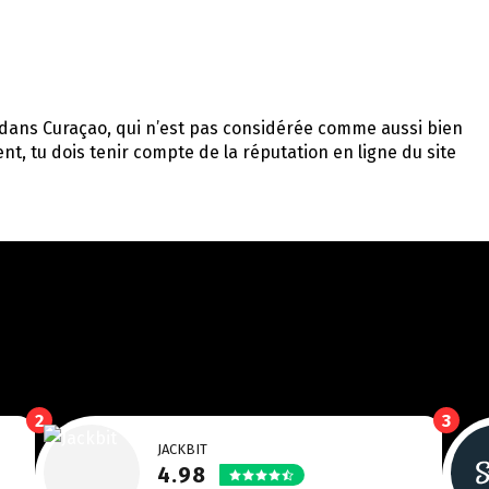
dans Curaçao, qui n’est pas considérée comme aussi bien
t, tu dois tenir compte de la réputation en ligne du site
2
3
JACKBIT
4.98