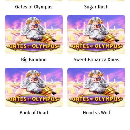
Gates of Olympus
Sugar Rush
Big Bamboo
Sweet Bonanza Xmas
Book of Dead
Hood vs Wolf