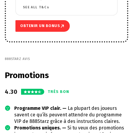
Fonctionne avec : Jeux de casino
SEE ALL T&Cs
Game/Product Restrictions : Dice, Roulette
+1 More
Wagering Requirements : 35x
Free Spins : 150
OBTENIR UN BONUS
Wagering Requirements : 35x
Game/Product Restrictions : No restrictions
888STARZ AVIS
Promotions
4.30
TRÈS BON
Programme VIP clair. —
La plupart des joueurs
savent ce qu’ils peuvent attendre du programme
VIP de 888Starz grâce à des instructions claires.
Promotions uniques. —
Si tu veux des promotions