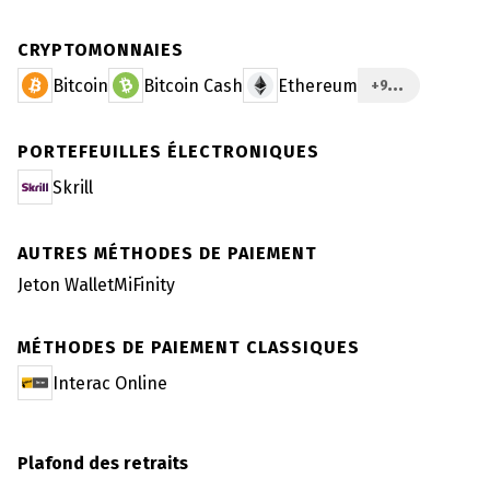
CRYPTOMONNAIES
Bitcoin
Bitcoin Cash
Ethereum
+9
PORTEFEUILLES ÉLECTRONIQUES
Skrill
AUTRES MÉTHODES DE PAIEMENT
Jeton Wallet
MiFinity
MÉTHODES DE PAIEMENT CLASSIQUES
Interac Online
Plafond des retraits