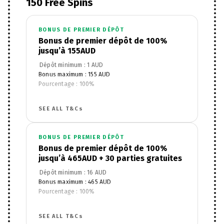
150 Free Spins
BONUS DE PREMIER DÉPÔT
Bonus de premier dépôt de 100%
jusqu’à 155AUD
Dépôt minimum : 1 AUD
Bonus maximum : 155 AUD
Pourcentage : 100%
Fonctionne avec : Paris sportifs
Wagering Requirements : 5x
SEE ALL T&Cs
BONUS DE PREMIER DÉPÔT
Bonus de premier dépôt de 100%
jusqu’à 465AUD + 30 parties gratuites
Dépôt minimum : 16 AUD
Bonus maximum : 465 AUD
Pourcentage : 100%
Fonctionne avec : Jeux de casino
Game/Product Restrictions : Dés, Roulette
+1 More
SEE ALL T&Cs
Wagering Requirements : 35x