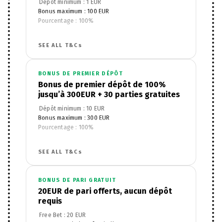
Dépôt minimum : 1 EUR
Bonus maximum : 100 EUR
Pourcentage : 100%
Fonctionne avec : Paris sportifs
Wagering Requirements : 5x
SEE ALL T&Cs
BONUS DE PREMIER DÉPÔT
Bonus de premier dépôt de 100%
jusqu’à 300EUR + 30 parties gratuites
Dépôt minimum : 10 EUR
Bonus maximum : 300 EUR
Pourcentage : 100%
Fonctionne avec : Jeux de casino
Game/Product Restrictions : Dés, Roulette
+1 More
SEE ALL T&Cs
Wagering Requirements : 35x
Free Spins : 30
Wagering Requirements : 35x
BONUS DE PARI GRATUIT
Game/Product Restrictions : No restrictions
20EUR de pari offerts, aucun dépôt
requis
Free Bet : 20 EUR