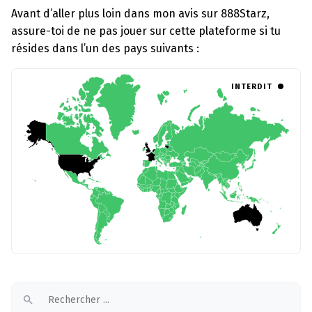
Avant d’aller plus loin dans mon avis sur 888Starz,
assure-toi de ne pas jouer sur cette plateforme si tu
résides dans l’un des pays suivants :
INTERDIT