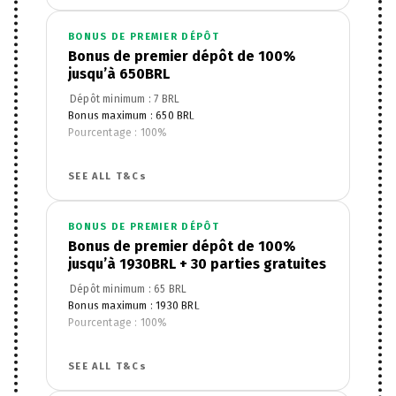
Free Spins : 30
Wagering Requirements : 35x
BONUS DE PREMIER DÉPÔT
Game/Product Restrictions : No restrictions
Bonus de premier dépôt de 100%
jusqu’à 650BRL
Dépôt minimum : 7 BRL
Bonus maximum : 650 BRL
Pourcentage : 100%
Fonctionne avec : Paris sportifs
Wagering Requirements : 5x
SEE ALL T&Cs
BONUS DE PREMIER DÉPÔT
Bonus de premier dépôt de 100%
jusqu’à 1930BRL + 30 parties gratuites
Dépôt minimum : 65 BRL
Bonus maximum : 1930 BRL
Pourcentage : 100%
Fonctionne avec : Jeux de casino
Game/Product Restrictions : Dés, Roulette
+1 More
SEE ALL T&Cs
Wagering Requirements : 35x
Free Spins : 30