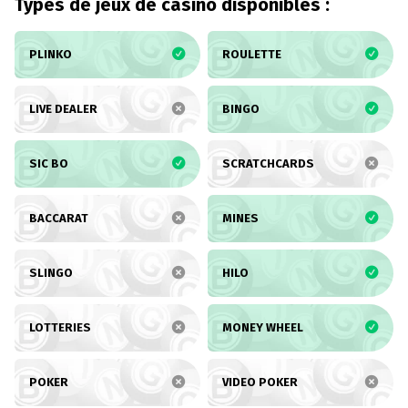
Types de jeux de casino disponibles :
PLINKO
ROULETTE
LIVE DEALER
BINGO
SIC BO
SCRATCHCARDS
BACCARAT
MINES
SLINGO
HILO
LOTTERIES
MONEY WHEEL
POKER
VIDEO POKER