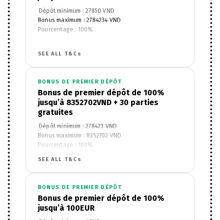
Dépôt minimum : 27850 VND
Bonus maximum : 2784234 VND
Pourcentage : 100%
Fonctionne avec : Paris sportifs
Wagering Requirements : 5x
SEE ALL T&Cs
BONUS DE PREMIER DÉPÔT
Bonus de premier dépôt de 100%
jusqu’à 8352702VND + 30 parties
gratuites
Dépôt minimum : 278423 VND
Bonus maximum : 8352702 VND
Pourcentage : 100%
Fonctionne avec : Jeux de casino
SEE ALL T&Cs
Game/Product Restrictions : Dés, Roulette
+1 More
Wagering Requirements : 35x
Free Spins : 30
BONUS DE PREMIER DÉPÔT
Wagering Requirements : 35x
Bonus de premier dépôt de 100%
Game/Product Restrictions : No restrictions
jusqu’à 100EUR