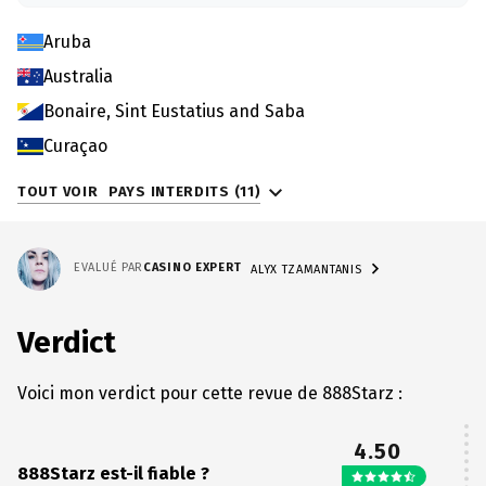
Aruba
Australia
Bonaire, Sint Eustatius and Saba
Curaçao
TOUT VOIR
PAYS INTERDITS (11)
EVALUÉ PAR
CASINO EXPERT
ALYX TZAMANTANIS
Verdict
Voici mon verdict pour cette revue de 888Starz :
4.50
888Starz est-il fiable ?