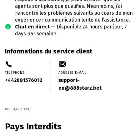
agents sont plus que qualifiés. Néanmoins, j’ai
rencontré les problèmes suivants au cours de mon
expérience : communication lente de l’assistance.
Chat en direct —
Disponible 24 hours par jour, 7
days par semaine.
Informations du service client
TÉLÉPHONE :
ADRESSE E-MAIL
+442081576012
support-
en@888starz.bet
888STARZ AVIS
Pays Interdits