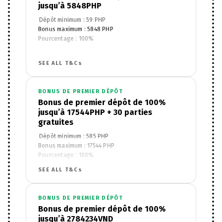
jusqu’à 5848PHP
Dépôt minimum : 59 PHP
Bonus maximum : 5848 PHP
Pourcentage : 100%
Fonctionne avec : Paris sportifs
Wagering Requirements : 5x
SEE ALL T&Cs
BONUS DE PREMIER DÉPÔT
Bonus de premier dépôt de 100%
jusqu’à 17544PHP + 30 parties
gratuites
Dépôt minimum : 585 PHP
Bonus maximum : 17544 PHP
Pourcentage : 100%
Fonctionne avec : Jeux de casino
SEE ALL T&Cs
Game/Product Restrictions : Dés, Roulette
+1 More
Wagering Requirements : 35x
Free Spins : 30
BONUS DE PREMIER DÉPÔT
Wagering Requirements : 35x
Bonus de premier dépôt de 100%
Game/Product Restrictions : No restrictions
jusqu’à 2784234VND