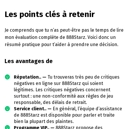
Les points clés à retenir
Je comprends que tu n’as peut-être pas le temps de lire
mon évaluation complète de 888Starz. Voici donc un
résumé pratique pour t’aider à prendre une décision.
Les avantages de
Réputation.. —
Tu trouveras très peu de critiques
négatives en ligne sur 888Starz qui soient
légitimes. Les critiques négatives concernent
surtout : une non-conformité aux règles de jeu
responsable, des délais de retrait.
Service client.. —
En général, l’équipe d’assistance
de 888Starz est disponible pour parler et traite
bien la plupart des plaintes.
Programme VIP.. —
888Starz propose des