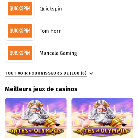
Quickspin
Tom Horn
Mancala Gaming
TOUT VOIR
FOURNISSEURS DE JEUX (6)
Meilleurs jeux de casinos