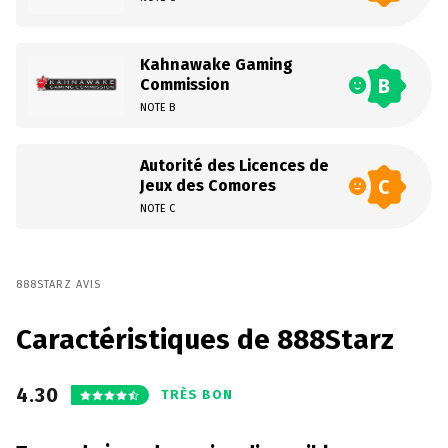
Kahnawake Gaming
B
Commission
NOTE B
Autorité des Licences de
C
Jeux des Comores
NOTE C
888STARZ AVIS
Caractéristiques de 888Starz
4.30
TRÈS BON