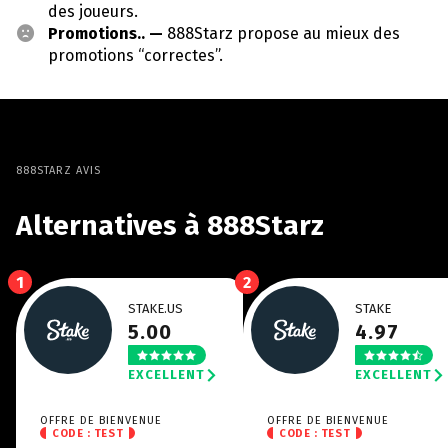
des joueurs.
Promotions.. —
888Starz propose au mieux des
promotions “correctes”.
888STARZ AVIS
Alternatives à 888Starz
1
2
STAKE.US
STAKE
5.00
4.97
EXCELLENT
EXCELLENT
OFFRE DE BIENVENUE
OFFRE DE BIENVENUE
CODE : TEST
CODE : TEST