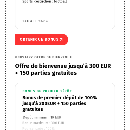
Sports Restriction : football
SEE ALL T&Cs
OBTENIR UN BONUS
888STARZ OFFRE DE BIENVENUE
Offre de bienvenue jusqu’à 300 EUR
+ 150 parties gratuites
BONUS DE PREMIER DÉPÔT
Bonus de premier dépôt de 100%
jusqu’à 300EUR + 150 parties
gratuites
Dépôt minimum : 10 EUR
Bonus maximum : 300 EUR
Pourcentage : 100%