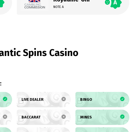
A
NOTE A
antic Spins Casino
:
LIVE DEALER
BINGO
BACCARAT
MINES