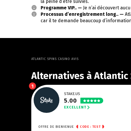
la peine d’être suivies.
Programme VIP.. —
Je n’ai découvert aucu
Processus d’enregistrement long.. —
At
car il te demande beaucoup d’information
ATLANTIC SPINS CASINO AVIS
Alternatives à Atlantic
1
STAKE.US
5.00
EXCELLENT
OFFRE DE BIENVENUE
CODE : TEST