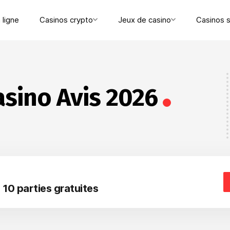
 ligne
Casinos crypto
Jeux de casino
Casinos s
asino Avis 2026
 10 parties gratuites