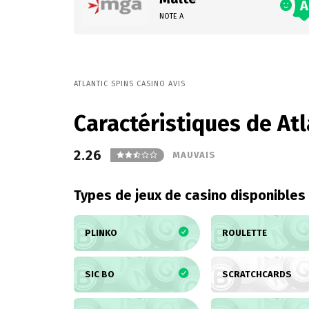
A
NOTE A
ATLANTIC SPINS CASINO AVIS
Caractéristiques de Atl
2.26
MAUVAIS
Types de jeux de casino disponibles 
PLINKO
ROULETTE
SIC BO
SCRATCHCARDS