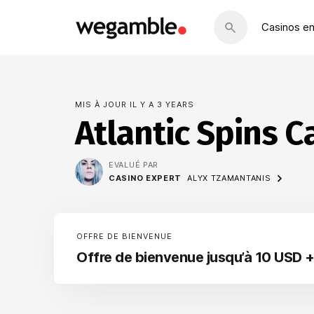
Casinos en
MIS À JOUR IL Y A 3 YEARS
Atlantic Spins C
EVALUÉ PAR
CASINO EXPERT
ALYX TZAMANTANIS
OFFRE DE BIENVENUE
Offre de bienvenue jusqu’à 10 USD +