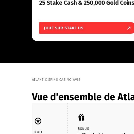
25 Stake Cash & 250,000 Gold Coin
JOUE SUR STAKE.US
ATLANTIC SPINS CASINO AVIS
Vue d'ensemble de Atla
BONUS
NOTE