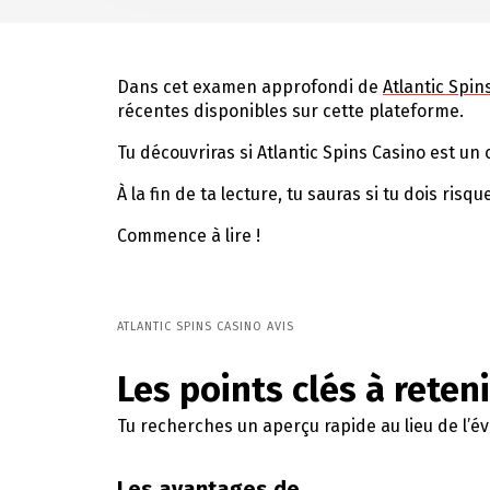
Dans cet examen approfondi de
Atlantic Spin
récentes disponibles sur cette plateforme.
Tu découvriras si Atlantic Spins Casino est un 
À la fin de ta lecture, tu sauras si tu dois ri
Commence à lire !
ATLANTIC SPINS CASINO AVIS
Les points clés à reteni
Tu recherches un aperçu rapide au lieu de l’év
Les avantages de