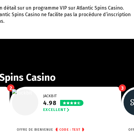
n détail sur un programme VIP sur Atlantic Spins Casino.
lantic Spins Casino ne facilite pas la procédure d’inscription
s.
 Spins Casino
2
3
JACKBIT
4.98
EXCELLENT
OFFRE DE BIENVENUE
CODE : TEST
OF