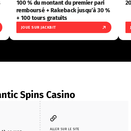
s
100 % du montant du premier pari
2
remboursé + Rakeback jusqu’à 30 %
+ 100 tours gratuits
JOUE SUR JACKBIT
ntic Spins Casino
ALLER SUR LE SITE