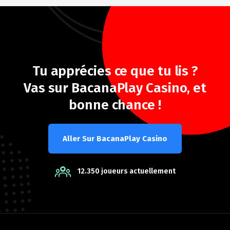
Tu apprécies ce que tu lis ?
Vas sur BacanaPlay Casino, et
bonne chance !
Aller Sur BacanaPlay Casino
12.350 joueurs actuellement