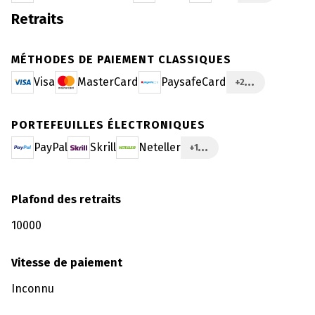
Retraits
MÉTHODES DE PAIEMENT CLASSIQUES
Visa
MasterCard
PaysafeCard
+2
PORTEFEUILLES ÉLECTRONIQUES
PayPal
Skrill
Neteller
+1
Plafond des retraits
10000
Vitesse de paiement
Inconnu