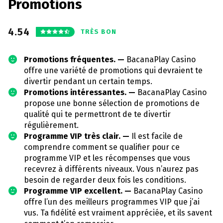
Promotions
4.54
TRÈS BON
Promotions fréquentes. —
BacanaPlay Casino
offre une variété de promotions qui devraient te
divertir pendant un certain temps.
Promotions intéressantes. —
BacanaPlay Casino
propose une bonne sélection de promotions de
qualité qui te permettront de te divertir
régulièrement.
Programme VIP très clair. —
Il est facile de
comprendre comment se qualifier pour ce
programme VIP et les récompenses que vous
recevrez à différents niveaux. Vous n’aurez pas
besoin de regarder deux fois les conditions.
Programme VIP excellent. —
BacanaPlay Casino
offre l’un des meilleurs programmes VIP que j’ai
vus. Ta fidélité est vraiment appréciée, et ils savent