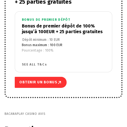
+ 25 parties gratuites
BONUS DE PREMIER DÉPÔT
Bonus de premier dépôt de 100%
jusqu’à 100EUR + 25 parties gratuites
Dépôt minimum : 10 EUR
Bonus maximum : 100 EUR
Pourcentage : 100%
Fonctionne avec : Jeux de casino
Wagering Requirements : 30x
SEE ALL T&Cs
Free Spins : 25
Wagering Requirements : 30x
Game/Product Restrictions : No restrictions
OBTENIR UN BONUS
BACANAPLAY CASINO AVIS