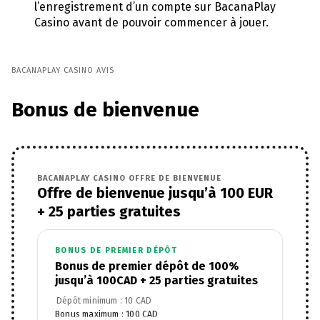
l’enregistrement d’un compte sur BacanaPlay
Casino avant de pouvoir commencer à jouer.
BACANAPLAY CASINO AVIS
Bonus de bienvenue
BACANAPLAY CASINO OFFRE DE BIENVENUE
Offre de bienvenue jusqu’à 100 EUR
+ 25 parties gratuites
BONUS DE PREMIER DÉPÔT
Bonus de premier dépôt de 100%
jusqu’à 100CAD + 25 parties gratuites
Dépôt minimum : 10 CAD
Bonus maximum : 100 CAD