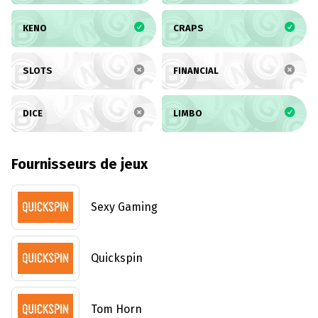
KENO
CRAPS
SLOTS
FINANCIAL
DICE
LIMBO
Fournisseurs de jeux
Sexy Gaming
Quickspin
Tom Horn