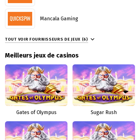
Mancala Gaming
TOUT VOIR
FOURNISSEURS DE JEUX (6)
Meilleurs jeux de casinos
Gates of Olympus
Sugar Rush