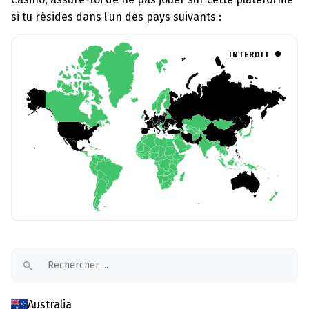
si tu résides dans l’un des pays suivants :
INTERDIT
Australia