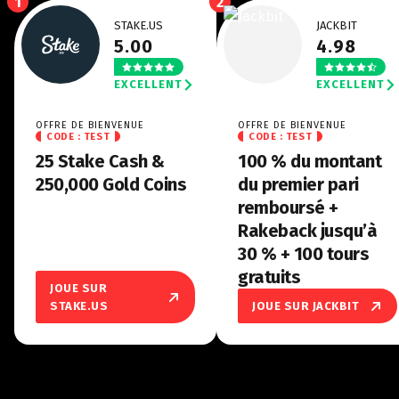
1
2
STAKE.US
JACKBIT
5.00
4.98
EXCELLENT
EXCELLENT
OFFRE DE BIENVENUE
OFFRE DE BIENVENUE
CODE : TEST
CODE : TEST
25 Stake Cash &
100 % du montant
250,000 Gold Coins
du premier pari
remboursé +
Rakeback jusqu’à
30 % + 100 tours
gratuits
JOUE SUR
STAKE.US
JOUE SUR JACKBIT