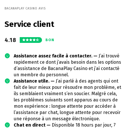
BACANAPLAY CASINO AVIS
Service client
4.18
BON
Assistance assez facile à contacter. —
J’ai trouvé
rapidement ce dont j’avais besoin dans les options
d’assistance de BacanaPlay Casino et j’ai contacté
un membre du personnel.
Assistance utile. —
J’ai parlé à des agents qui ont
fait de leur mieux pour résoudre mon problème, et
ils semblaient vraiment s’en soucier. Malgré cela,
les problèmes suivants sont apparus au cours de
mon expérience : longue attente pour accéder à
l’assistance par chat, longue attente pour recevoir
une réponse à un message électronique.
Chat en direct —
Disponible 18 hours par jour, 7