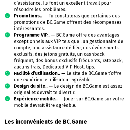
d’assistance. Ils font un excellent travail pour
résoudre les problèmes.
Promotions.. —
Tu constateras que certaines des
promotions de BC.Game offrent des récompenses
intéressantes.
Programme VIP.. —
BC.Game offre des avantages
exceptionnels aux VIP tels que : un gestionnaire de
compte, une assistance dédiée, des événements
exclusifs, des jetons gratuits, un cashback
fréquent, des bonus exclusifs fréquents, rateback,
aucuns frais, Dedicated VIP Host, tips.
Facilité d’utilisation.. —
Le site de BC.Game t’offre
une expérience utilisateur agréable.
Design du site.. —
Le design de BC.Game est assez
original et devrait te divertir.
Expérience mobile.. —
Jouer sur BC.Game sur votre
mobile devrait être agréable.
Les inconvénients de BC.Game