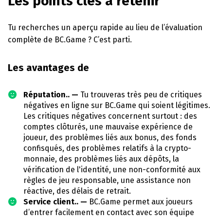
Les points clés à retenir
Tu recherches un aperçu rapide au lieu de l’évaluation
complète de BC.Game ? C’est parti.
Les avantages de
Réputation.. —
Tu trouveras très peu de critiques
négatives en ligne sur BC.Game qui soient légitimes.
Les critiques négatives concernent surtout : des
comptes clôturés, une mauvaise expérience de
joueur, des problèmes liés aux bonus, des fonds
confisqués, des problèmes relatifs à la crypto-
monnaie, des problèmes liés aux dépôts, la
vérification de l'identité, une non-conformité aux
règles de jeu responsable, une assistance non
réactive, des délais de retrait.
Service client.. —
BC.Game permet aux joueurs
d’entrer facilement en contact avec son équipe