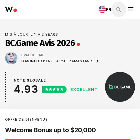
FR
MIS À JOUR IL Y A 2 YEARS
BC.Game Avis 2026
EVALUÉ PAR
CASINO EXPERT
ALYX TZAMANTANIS
NOTE GLOBALE
4.93
EXCELLENT
OFFRE DE BIENVENUE
Welcome Bonus up to $20,000