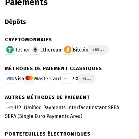
Paiements
Dépôts
CRYPTOMONNAIES
Tether
Ethereum
Bitcoin
+65
MÉTHODES DE PAIEMENT CLASSIQUES
Visa
MasterCard
PIX
+2
AUTRES MÉTHODES DE PAIEMENT
UPI (Unified Payments Interface)
Instant SEPA
SEPA (Single Euro Payments Area)
PORTEFEUILLES ÉLECTRONIQUES