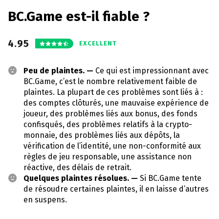
BC.Game est-il fiable ?
4.95
EXCELLENT
Peu de plaintes. —
Ce qui est impressionnant avec
BC.Game, c’est le nombre relativement faible de
plaintes. La plupart de ces problèmes sont liés à :
des comptes clôturés, une mauvaise expérience de
joueur, des problèmes liés aux bonus, des fonds
confisqués, des problèmes relatifs à la crypto-
monnaie, des problèmes liés aux dépôts, la
vérification de l’identité, une non-conformité aux
règles de jeu responsable, une assistance non
réactive, des délais de retrait.
Quelques plaintes résolues. —
Si BC.Game tente
de résoudre certaines plaintes, il en laisse d’autres
en suspens.