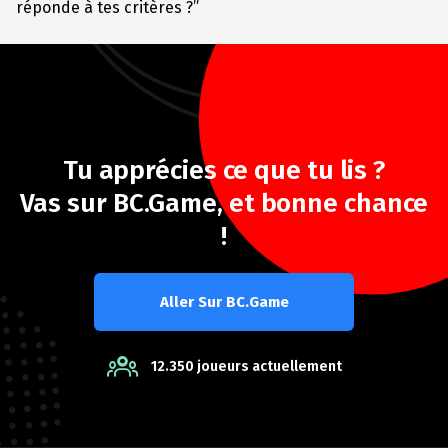
réponde à tes critères ?”
Tu apprécies ce que tu lis ?
Vas sur BC.Game, et bonne chance
!
Aller Sur BC.Game
12.350 joueurs actuellement