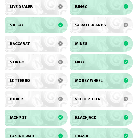
LIVE DEALER
BINGO
SIC BO
SCRATCHCARDS
BACCARAT
MINES
SLINGO
HILO
LOTTERIES
MONEY WHEEL
POKER
VIDEO POKER
JACKPOT
BLACKJACK
CASINO WAR
CRASH