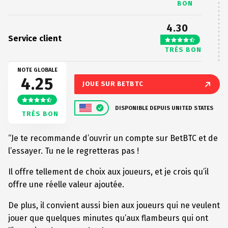
BON
4.30
Service client
TRÈS BON
NOTE GLOBALE
4.25
JOUE SUR BETBTC
DISPONIBLE DEPUIS UNITED STATES
TRÈS BON
“Je te recommande d’ouvrir un compte sur BetBTC et de
l’essayer. Tu ne le regretteras pas !
Il offre tellement de choix aux joueurs, et je crois qu’il
offre une réelle valeur ajoutée.
De plus, il convient aussi bien aux joueurs qui ne veulent
jouer que quelques minutes qu’aux flambeurs qui ont