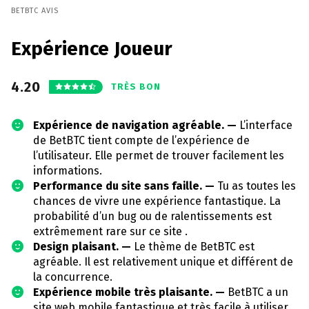
BETBTC AVIS
Expérience Joueur
4.20
TRÈS BON
Expérience de navigation agréable. —
L’interface
de BetBTC tient compte de l’expérience de
l’utilisateur. Elle permet de trouver facilement les
informations.
Performance du site sans faille. —
Tu as toutes les
chances de vivre une expérience fantastique. La
probabilité d’un bug ou de ralentissements est
extrêmement rare sur ce site .
Design plaisant. —
Le thème de BetBTC est
agréable. Il est relativement unique et différent de
la concurrence.
Expérience mobile très plaisante. —
BetBTC a un
site web mobile fantastique et très facile à utiliser.