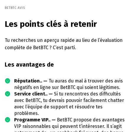
BETBTC AVIS
Les points clés à retenir
Tu recherches un aperçu rapide au lieu de l’évaluation
complète de BetBTC ? C’est parti.
Les avantages de
Réputation.. —
Tu auras du mal à trouver des avis
négatifs en ligne sur BetBTC qui soient légitimes.
Service client.. —
Si tu rencontres des difficultés
avec BetBTC, tu devrais pouvoir facilement chatter
avec l’équipe de support et résoudre tes
problèmes.
Programme VIP.. —
BetBTC propose des avantages
VIP raisonnables qui peuvent t’intéresser. Il s’agit