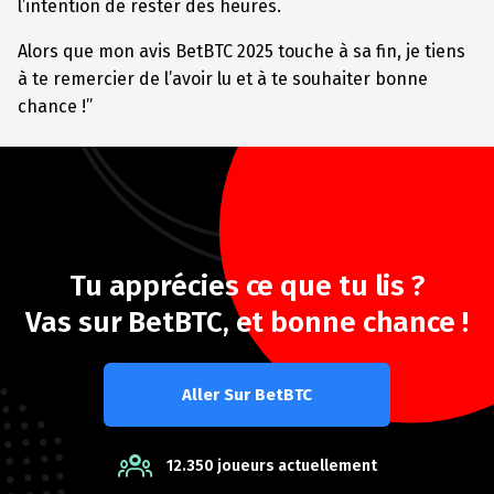
l’intention de rester des heures.
Alors que mon avis BetBTC 2025 touche à sa fin, je tiens
à te remercier de l’avoir lu et à te souhaiter bonne
chance !”
Tu apprécies ce que tu lis ?
Vas sur BetBTC, et bonne chance !
Aller Sur BetBTC
12.350 joueurs actuellement