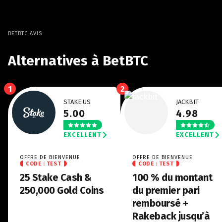
BETBTC AVIS
Alternatives à BetBTC
1
2
STAKE.US
JACKBIT
5.00
4.98
EXCELLENT
EXCELLENT
OFFRE DE BIENVENUE
OFFRE DE BIENVENUE
CODE : TEST
CODE : TEST
25 Stake Cash &
100 % du montant
250,000 Gold Coins
du premier pari
remboursé +
Rakeback jusqu’à