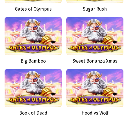
Gates of Olympus
Sugar Rush
Big Bamboo
Sweet Bonanza Xmas
Book of Dead
Hood vs Wolf