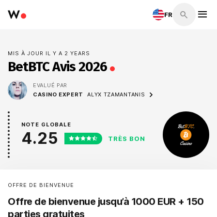
FR
MIS À JOUR IL Y A 2 YEARS
BetBTC Avis 2026
EVALUÉ PAR
CASINO EXPERT
ALYX TZAMANTANIS
NOTE GLOBALE
4.25
TRÈS BON
OFFRE DE BIENVENUE
Offre de bienvenue jusqu’à 1000 EUR + 150
parties gratuites