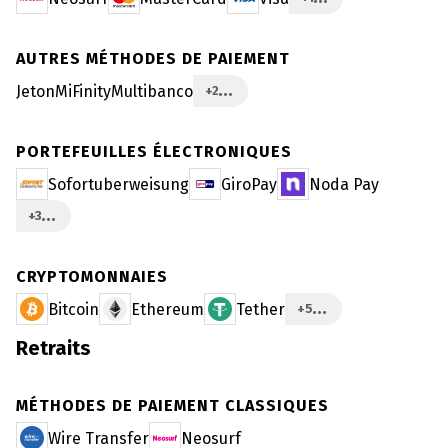
AUTRES MÉTHODES DE PAIEMENT
Jeton
MiFinity
Multibanco
+2
PORTEFEUILLES ÉLECTRONIQUES
Sofortuberweisung
GiroPay
Noda Pay
+3
CRYPTOMONNAIES
Bitcoin
Ethereum
Tether
+5
Retraits
MÉTHODES DE PAIEMENT CLASSIQUES
Wire Transfer
Neosurf