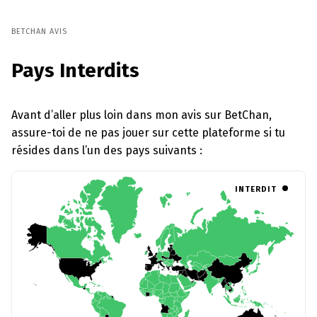
BETCHAN AVIS
Pays Interdits
Avant d’aller plus loin dans mon avis sur BetChan,
assure-toi de ne pas jouer sur cette plateforme si tu
résides dans l’un des pays suivants :
INTERDIT