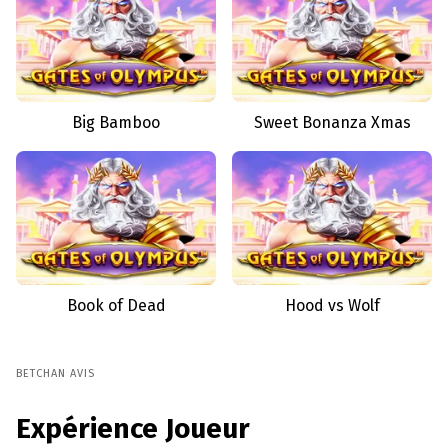
Big Bamboo
Sweet Bonanza Xmas
Book of Dead
Hood vs Wolf
BETCHAN AVIS
Expérience Joueur