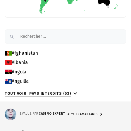
Afghanistan
Albania
Angola
Anguilla
TOUT VOIR
PAYS INTERDITS (53)
EVALUÉ PAR
CASINO EXPERT
ALYX TZAMANTANIS