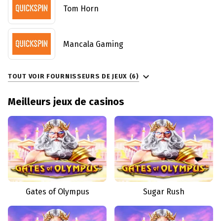
Tom Horn
Mancala Gaming
TOUT VOIR
FOURNISSEURS DE JEUX (6)
Meilleurs jeux de casinos
Gates of Olympus
Sugar Rush