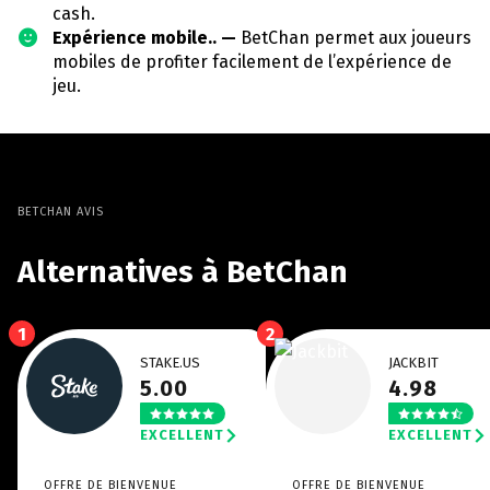
cash.
Expérience mobile.. —
BetChan permet aux joueurs
mobiles de profiter facilement de l’expérience de
jeu.
BETCHAN AVIS
Alternatives à BetChan
1
2
STAKE.US
JACKBIT
5.00
4.98
EXCELLENT
EXCELLENT
OFFRE DE BIENVENUE
OFFRE DE BIENVENUE