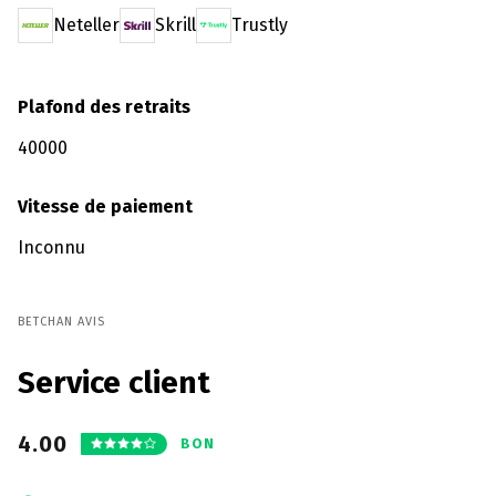
Neteller
Skrill
Trustly
Plafond des retraits
40000
Vitesse de paiement
Inconnu
BETCHAN AVIS
Service client
4.00
BON