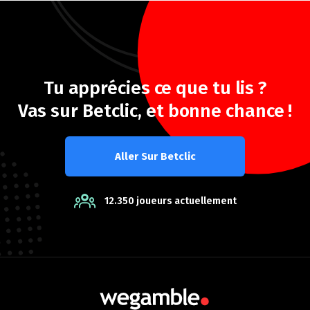
Tu apprécies ce que tu lis ?
Vas sur Betclic, et bonne chance !
Aller Sur Betclic
12.350 joueurs actuellement