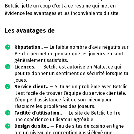
Betclic, jette un coup d’œil à ce résumé qui met en
évidence les avantages et les inconvénients du site.
Les avantages de
Réputation.. —
Le faible nombre d’avis négatifs sur
Betclic permet de penser que les joueurs en sont
généralement satisfaits.
Licences.. —
Betclic est autorisé en Malte, ce qui
peut te donner un sentiment de sécurité lorsque tu
joues.
Service client.. —
Si tu as un problème avec Betclic,
il est facile de trouver l’équipe du service clientèle.
L’équipe d’assistance fait de son mieux pour
résoudre les problèmes des joueurs.
Facilité d’utilisation.. —
Le site de Betclic t’offre
une expérience utilisateur agréable.
Design du site.. —
Peu de sites de casino en ligne
ont un niveau de conception aussi élevé que