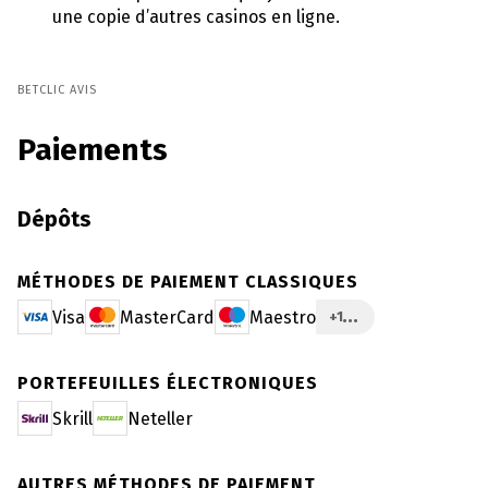
une copie d’autres casinos en ligne.
BETCLIC AVIS
Paiements
Dépôts
MÉTHODES DE PAIEMENT CLASSIQUES
Visa
MasterCard
Maestro
+1
PORTEFEUILLES ÉLECTRONIQUES
Skrill
Neteller
AUTRES MÉTHODES DE PAIEMENT