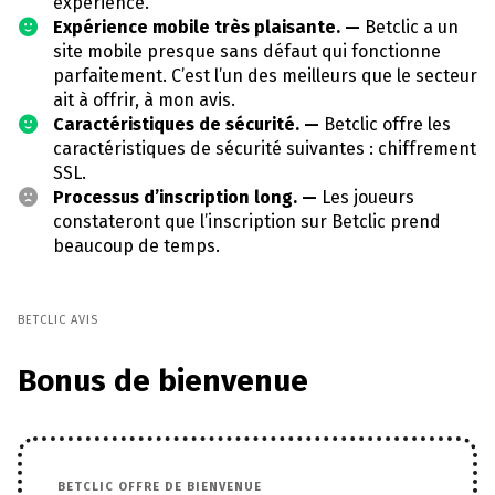
expérience.
Expérience mobile très plaisante. —
Betclic a un
site mobile presque sans défaut qui fonctionne
parfaitement. C’est l’un des meilleurs que le secteur
ait à offrir, à mon avis.
Caractéristiques de sécurité. —
Betclic offre les
caractéristiques de sécurité suivantes : chiffrement
SSL.
Processus d’inscription long. —
Les joueurs
constateront que l’inscription sur Betclic prend
beaucoup de temps.
BETCLIC AVIS
Bonus de bienvenue
BETCLIC OFFRE DE BIENVENUE