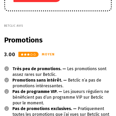
BETCLIC AVIS
Promotions
3.00
MOYEN
Très peu de promotions. —
Les promotions sont
assez rares sur Betclic.
Promotions sans intérêt. —
Betclic n’a pas de
promotions intéressantes.
Pas de programme VIP. —
Les joueurs réguliers ne
bénéficient pas d’un programme VIP sur Betclic
pour le moment.
Pas de promotions exclusives. —
Pratiquement
toutes les promotions que j’ai vues sur Betclic sont