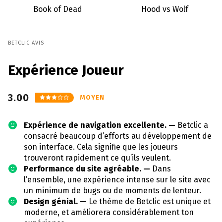
Book of Dead
Hood vs Wolf
BETCLIC AVIS
Expérience Joueur
3.00
MOYEN
Expérience de navigation excellente. —
Betclic a
consacré beaucoup d’efforts au développement de
son interface. Cela signifie que les joueurs
trouveront rapidement ce qu’ils veulent.
Performance du site agréable. —
Dans
l’ensemble, une expérience intense sur le site avec
un minimum de bugs ou de moments de lenteur.
Design génial. —
Le thème de Betclic est unique et
moderne, et améliorera considérablement ton