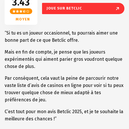
3.43
JOUE SUR BETCLIC
MOYEN
“Si tu es un joueur occasionnel, tu pourrais aimer une
bonne part de ce que Betclic offre.
Mais en fin de compte, je pense que les joueurs
expérimentés qui aiment parier gros voudront quelque
chose de plus.
Par conséquent, cela vaut la peine de parcourir notre
vaste liste d’avis de casinos en ligne pour voir si tu peux
trouver quelque chose de mieux adapté à tes
préférences de jeu.
C’est tout pour mon avis Betclic 2025, et je te souhaite la
meilleure des chances !”