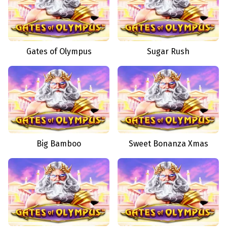
Gates of Olympus
Sugar Rush
Big Bamboo
Sweet Bonanza Xmas