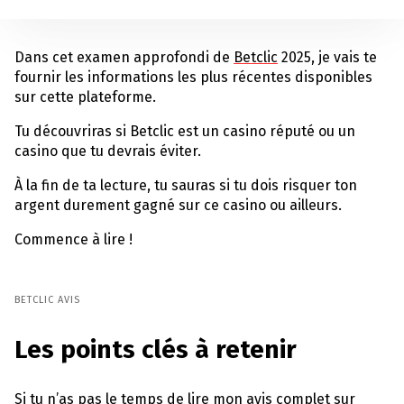
Dans cet examen approfondi de
Betclic
2025, je vais te
fournir les informations les plus récentes disponibles
sur cette plateforme.
Tu découvriras si Betclic est un casino réputé ou un
casino que tu devrais éviter.
À la fin de ta lecture, tu sauras si tu dois risquer ton
argent durement gagné sur ce casino ou ailleurs.
Commence à lire !
BETCLIC AVIS
Les points clés à retenir
Si tu n’as pas le temps de lire mon avis complet sur