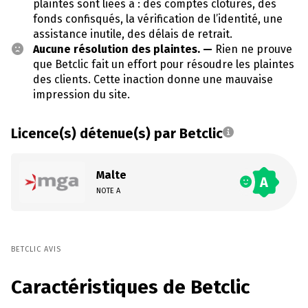
plaintes sont liées à : des comptes clôturés, des
fonds confisqués, la vérification de l’identité, une
assistance inutile, des délais de retrait.
Aucune résolution des plaintes. —
Rien ne prouve
que Betclic fait un effort pour résoudre les plaintes
des clients. Cette inaction donne une mauvaise
impression du site.
Licence(s) détenue(s) par Betclic
Malte
A
NOTE A
BETCLIC AVIS
Caractéristiques de Betclic