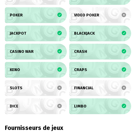
POKER
VIDEO POKER
JACKPOT
BLACKJACK
CASINO WAR
CRASH
KENO
CRAPS
SLOTS
FINANCIAL
DICE
LIMBO
Fournisseurs de jeux