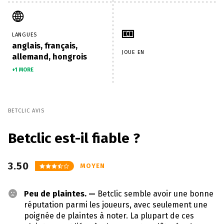
LANGUES
anglais, français,
JOUE EN
allemand, hongrois
+1 MORE
BETCLIC AVIS
Betclic est-il fiable ?
3.50
MOYEN
Peu de plaintes. —
Betclic semble avoir une bonne
réputation parmi les joueurs, avec seulement une
poignée de plaintes à noter. La plupart de ces