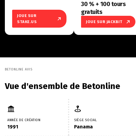
30 % + 100 tours
gratuits
JOUE SUR
STAKE.US
JOUE SUR JACKBIT
BETONLINE AVIS
Vue d'ensemble de Betonline
ANNÉE DE CRÉATION
SIÈGE SOCIAL
1991
Panama