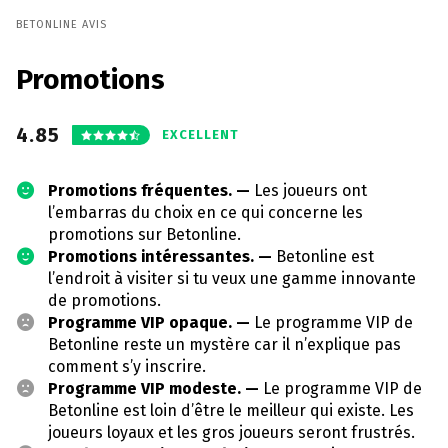
BETONLINE AVIS
Promotions
4.85
EXCELLENT
Promotions fréquentes. —
Les joueurs ont
l’embarras du choix en ce qui concerne les
promotions sur Betonline.
Promotions intéressantes. —
Betonline est
l’endroit à visiter si tu veux une gamme innovante
de promotions.
Programme VIP opaque. —
Le programme VIP de
Betonline reste un mystère car il n’explique pas
comment s’y inscrire.
Programme VIP modeste. —
Le programme VIP de
Betonline est loin d’être le meilleur qui existe. Les
joueurs loyaux et les gros joueurs seront frustrés.