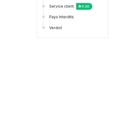
Service client
4.20
Pays Interdits
Verdict