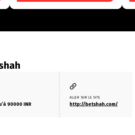
tshah
ALLER SUR LE SITE
u’à 90000 INR
http://betshah.com/