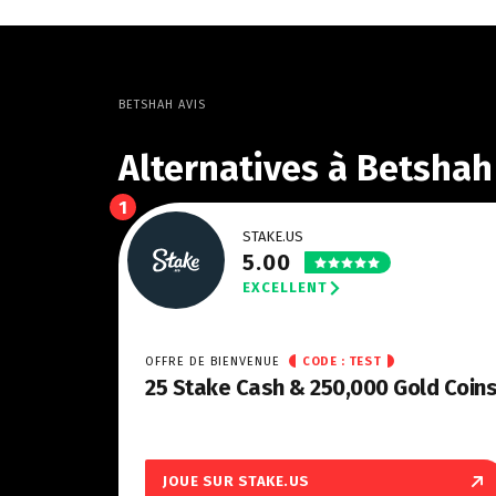
BETSHAH AVIS
Alternatives à Betshah
1
STAKE.US
5.00
EXCELLENT
OFFRE DE BIENVENUE
CODE : TEST
25 Stake Cash & 250,000 Gold Coin
JOUE SUR STAKE.US