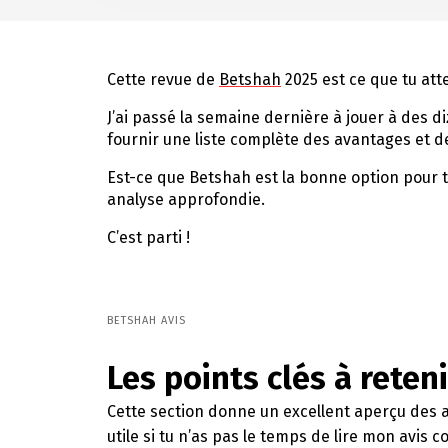
Cette revue de
Betshah
2025 est ce que tu att
J’ai passé la semaine dernière à jouer à des d
fournir une liste complète des avantages et d
Est-ce que Betshah est la bonne option pour to
analyse approfondie.
C’est parti !
BETSHAH AVIS
Les points clés à reteni
Cette section donne un excellent aperçu des a
utile si tu n’as pas le temps de lire mon avis c