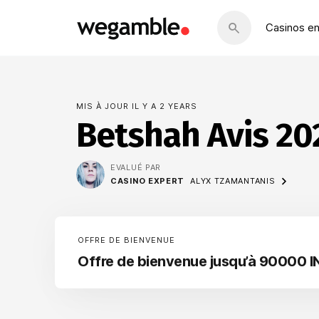
Casinos en
MIS À JOUR IL Y A 2 YEARS
Betshah Avis 20
EVALUÉ PAR
CASINO EXPERT
ALYX TZAMANTANIS
OFFRE DE BIENVENUE
Offre de bienvenue jusqu’à 90000 I