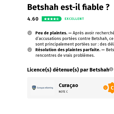
Betshah est-il fiable ?
4.60
EXCELLENT
Peu de plaintes. —
Après avoir recherché
d’accusations portées contre Betshah, ce 
sont principalement portées sur : des déla
Résolution des plaintes parfaite. —
Betsh
rencontres de vrais problèmes.
Licence(s) détenue(s) par Betshah
Curaçao
C
NOTE C