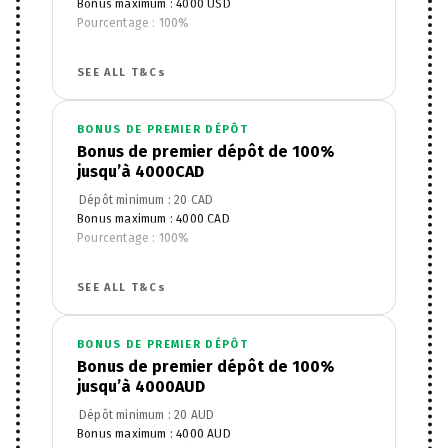
Bonus maximum : 4000 USD
Pourcentage : 100%
Fonctionne avec : Jeux de casino
Game/Product Restrictions : Scarab Treasure,
+18
SEE ALL T&Cs
Aztec Emerald
More
Wagering Requirements : 40x
BONUS DE PREMIER DÉPÔT
Bonus de premier dépôt de 100%
jusqu’à 4000CAD
Dépôt minimum : 20 CAD
Bonus maximum : 4000 CAD
Pourcentage : 100%
Fonctionne avec : Jeux de casino
Game/Product Restrictions : Scarab Treasure,
+18
SEE ALL T&Cs
Aztec Emerald
More
Wagering Requirements : 40x
BONUS DE PREMIER DÉPÔT
Bonus de premier dépôt de 100%
jusqu’à 4000AUD
Dépôt minimum : 20 AUD
Bonus maximum : 4000 AUD