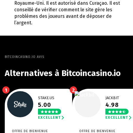
Royaume-Uni. Il est autorisé dans Curaçao. Il est
conseillé de vérifier comment le site gère les
problèmes des joueurs avant de déposer de
l’argent.
BITCOINCASINO.IO AVIS
Alternatives à Bitcoincasino.io
1
2
STAKE.US
JACKBIT
5.00
4.98
EXCELLENT
EXCELLENT
OFFRE DE BIENVENUE
OFFRE DE BIENVENUE