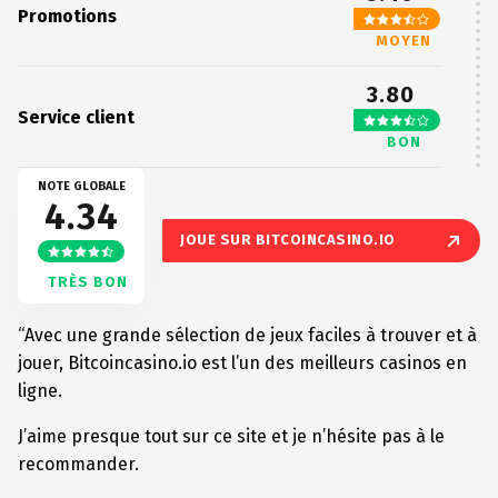
Promotions
MOYEN
3.80
Service client
BON
NOTE GLOBALE
4.34
JOUE SUR BITCOINCASINO.IO
TRÈS BON
“Avec une grande sélection de jeux faciles à trouver et à
jouer, Bitcoincasino.io est l’un des meilleurs casinos en
ligne.
J’aime presque tout sur ce site et je n’hésite pas à le
recommander.