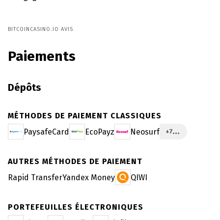
BITCOINCASINO.IO AVIS
Paiements
Dépôts
MÉTHODES DE PAIEMENT CLASSIQUES
PaysafeCard
EcoPayz
Neosurf
+7
AUTRES MÉTHODES DE PAIEMENT
Rapid Transfer
Yandex Money
QIWI
PORTEFEUILLES ÉLECTRONIQUES