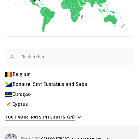
Belgium
Bonaire, Sint Eustatius and Saba
Curaçao
Cyprus
TOUT VOIR
PAYS INTERDITS (21)
EVALUÉ PAR
CASINO EXPERT