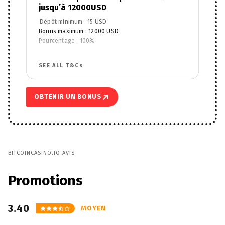
jusqu’à 12000USD
Dépôt minimum : 15 USD
Bonus maximum : 12000 USD
Pourcentage : 100%
Fonctionne avec : Jeux de casino
Game/Product Restrictions : Scarab Treasure,
+18
SEE ALL T&Cs
Aztec Emerald
More
Wagering Requirements : 40x
OBTENIR UN BONUS
BITCOINCASINO.IO AVIS
Promotions
3.40
MOYEN