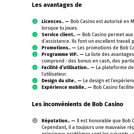
Les avantages de
Licences.. —
Bob Casino est autorisé en M
lorsque tu joues.
Service client.. —
Bob Casino permet aux 
d’assistance. Ils font un excellent travai
Promotions.. —
Les promotions de Bob Ca
Programme VIP.. —
La liste des avantage
comprend : des bonus en cash, des partie
Facilité d’utilisation.. —
La plateforme de
l’utilisateur.
Design du site.. —
Le design et l’expérie
Expérience mobile.. —
Bob Casino facilit
Les inconvénients de Bob Casino
Réputation.. —
Il est honorable que Bob 
Cependant, il a toujours une mauvaise ré
principaux problèmes sont les suivants :