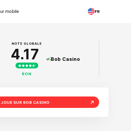
ur mobile
FR
NOTE GLOBALE
4.17
BON
JOUE SUR BOB CASINO