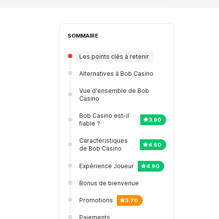
SOMMAIRE
Les points clés à retenir
Alternatives à Bob Casino
Vue d'ensemble de Bob
Casino
Bob Casino est-il
3.90
fiable ?
Caractéristiques
4.60
de Bob Casino
Expérience Joueur
4.90
Bonus de bienvenue
Promotions
3.70
Paiements