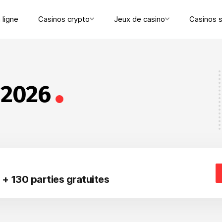
 ligne
Casinos crypto
Jeux de casino
Casinos s
 2026
+ 130 parties gratuites