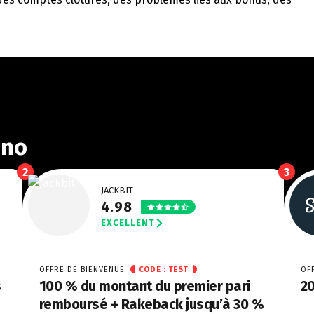
ino
2
3
JACKBIT
4.98
EXCELLENT
OFFRE DE BIENVENUE
CODE : TEST
OF
s
100 % du montant du premier pari
2
remboursé + Rakeback jusqu’à 30 %