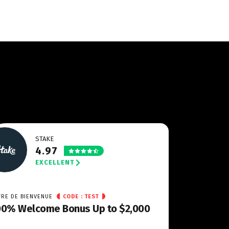
STAKE
4.97
EXCELLENT
FRE DE BIENVENUE
CODE : TEST
00% Welcome Bonus Up to $2,000