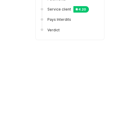
Service client
4.20
Pays Interdits
Verdict