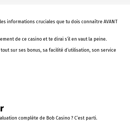
 les informations cruciales que tu dois connaître AVANT
ment de ce casino et te dirai s’il en vaut la peine.
tout sur ses bonus, sa facilité d’utilisation, son service
r
aluation complète de Bob Casino ? C’est parti.