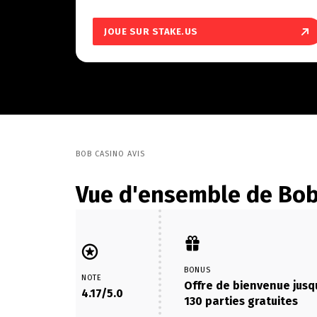
JOUE SUR STAKE.US
BOB CASINO AVIS
Vue d'ensemble de Bob
BONUS
NOTE
Offre de bienvenue jusq
4.17/5.0
130 parties gratuites