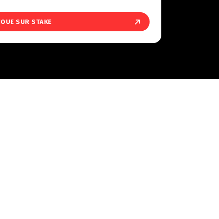
JOUE SUR STAKE