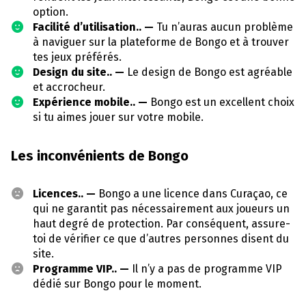
option.
Facilité d’utilisation.. —
Tu n’auras aucun problème
à naviguer sur la plateforme de Bongo et à trouver
tes jeux préférés.
Design du site.. —
Le design de Bongo est agréable
et accrocheur.
Expérience mobile.. —
Bongo est un excellent choix
si tu aimes jouer sur votre mobile.
Les inconvénients de Bongo
Licences.. —
Bongo a une licence dans Curaçao, ce
qui ne garantit pas nécessairement aux joueurs un
haut degré de protection. Par conséquent, assure-
toi de vérifier ce que d’autres personnes disent du
site.
Programme VIP.. —
Il n’y a pas de programme VIP
dédié sur Bongo pour le moment.