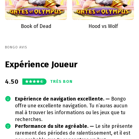
Book of Dead
Hood vs Wolf
BONGO AVIS
Expérience Joueur
4.50
TRÈS BON
Expérience de navigation excellente. —
Bongo
offre une excellente navigation. Tu n’auras aucun
mal à trouver les informations ou les jeux que tu
recherches.
Performance du site agréable. —
Le site présente
rarement des périodes de ralentissement, et il est