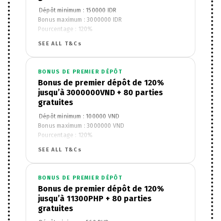
Dépôt minimum : 150000 IDR
Bonus maximum : 3000000 IDR
Pourcentage : 120%
Fonctionne avec : Jeux de casino
SEE ALL T&Cs
Wagering Requirements : 50x
Free Spins : 80
Wagering Requirements : 10x
BONUS DE PREMIER DÉPÔT
Game/Product Restrictions : No restrictions
Bonus de premier dépôt de 120%
jusqu’à 3000000VND + 80 parties
gratuites
Dépôt minimum : 100000 VND
Bonus maximum : 3000000 VND
Pourcentage : 120%
Fonctionne avec : Jeux de casino
SEE ALL T&Cs
Wagering Requirements : 50x
Free Spins : 80
Wagering Requirements : 10x
BONUS DE PREMIER DÉPÔT
Game/Product Restrictions : No restrictions
Bonus de premier dépôt de 120%
jusqu’à 11300PHP + 80 parties
gratuites