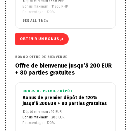
Dépôt minimum : 560 PHP
Bonus maximum : 11300 PHP
Pourcentage : 120%
Fonctionne avec : Jeux de casino
SEE ALL T&Cs
Wagering Requirements : 50x
Free Spins : 80
Wagering Requirements : 10x
OBTENIR UN BONUS
Game/Product Restrictions : No restrictions
BONGO OFFRE DE BIENVENUE
Offre de bienvenue jusqu’à 200 EUR
+ 80 parties gratuites
BONUS DE PREMIER DÉPÔT
Bonus de premier dépôt de 120%
jusqu’à 200EUR + 80 parties gratuites
Dépôt minimum : 10 EUR
Bonus maximum : 200 EUR
Pourcentage : 120%
Fonctionne avec : Jeux de casino