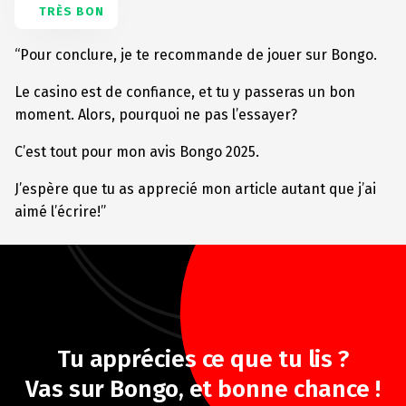
TRÈS BON
“Pour conclure, je te recommande de jouer sur Bongo.
Le casino est de confiance, et tu y passeras un bon
moment. Alors, pourquoi ne pas l’essayer?
C’est tout pour mon avis Bongo 2025.
J’espère que tu as apprecié mon article autant que j’ai
aimé l’écrire!”
Tu apprécies ce que tu lis ?
Vas sur Bongo, et bonne chance !