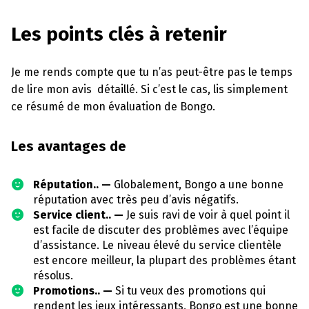
Les points clés à retenir
Je me rends compte que tu n’as peut-être pas le temps
de lire mon avis détaillé. Si c’est le cas, lis simplement
ce résumé de mon évaluation de Bongo.
Les avantages de
Réputation.. —
Globalement, Bongo a une bonne
réputation avec très peu d’avis négatifs.
Service client.. —
Je suis ravi de voir à quel point il
est facile de discuter des problèmes avec l’équipe
d’assistance. Le niveau élevé du service clientèle
est encore meilleur, la plupart des problèmes étant
résolus.
Promotions.. —
Si tu veux des promotions qui
rendent les jeux intéressants, Bongo est une bonne