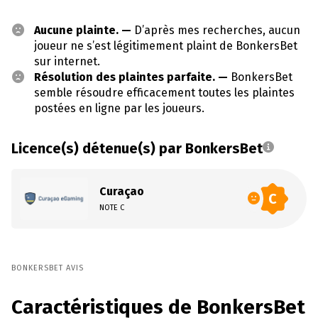
Aucune plainte. —
D’après mes recherches, aucun
joueur ne s’est légitimement plaint de BonkersBet
sur internet.
Résolution des plaintes parfaite. —
BonkersBet
semble résoudre efficacement toutes les plaintes
postées en ligne par les joueurs.
Licence(s) détenue(s) par BonkersBet
Curaçao
C
NOTE C
BONKERSBET AVIS
Caractéristiques de BonkersBet