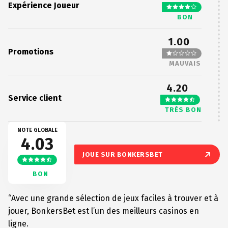
Expérience Joueur
BON
1.00
Promotions
MAUVAIS
4.20
Service client
TRÈS BON
NOTE GLOBALE
4.03
JOUE SUR BONKERSBET
BON
“Avec une grande sélection de jeux faciles à trouver et à
jouer, BonkersBet est l’un des meilleurs casinos en
ligne.