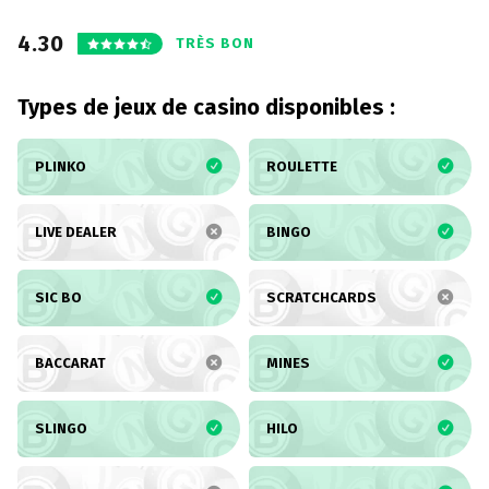
4.30
TRÈS BON
Types de jeux de casino disponibles :
PLINKO
ROULETTE
LIVE DEALER
BINGO
SIC BO
SCRATCHCARDS
BACCARAT
MINES
SLINGO
HILO