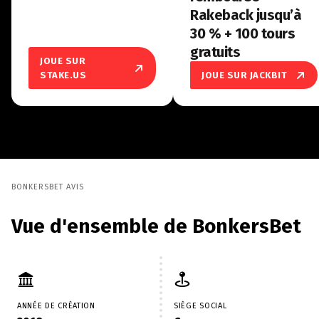
Rakeback jusqu’à
30 % + 100 tours
gratuits
JOUE SUR
STAKE.US
JOUE SUR JACKBIT
BONKERSBET AVIS
Vue d'ensemble de BonkersBet
ANNÉE DE CRÉATION
SIÈGE SOCIAL