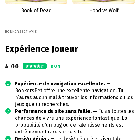
Book of Dead
Hood vs Wolf
BONKERSBET AVIS
Expérience Joueur
4.00
BON
Expérience de navigation excellente. —
BonkersBet offre une excellente navigation. Tu
n’auras aucun mal à trouver les informations ou les
jeux que tu recherches.
Performance du site sans faille. —
Tu as toutes les
chances de vivre une expérience fantastique. La
probabilité d’un bug ou de ralentissements est
extrêmement rare sur ce site .
Design génial. —
Le design épuré et vivant de