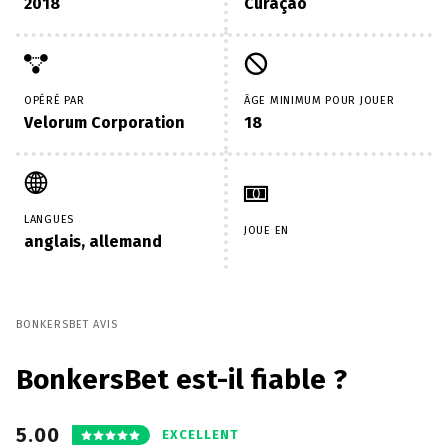
2018
Curaçao
OPÉRÉ PAR
ÂGE MINIMUM POUR JOUER
Velorum Corporation
18
LANGUES
JOUE EN
anglais, allemand
BONKERSBET AVIS
BonkersBet est-il fiable ?
5.00
EXCELLENT