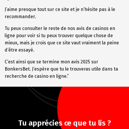
J’aime presque tout sur ce site et je n’hésite pas à le
recommander.
Tu peux consulter le reste de nos avis de casinos en
ligne pour voir si tu peux trouver quelque chose de
mieux, mais je crois que ce site vaut vraiment la peine
d’être essayé.
C’est ainsi que se termine mon avis 2025 sur
BonkersBet. J’espère que tu le trouveras utile dans ta
recherche de casino en ligne.”
Tu apprécies ce que tu lis ?