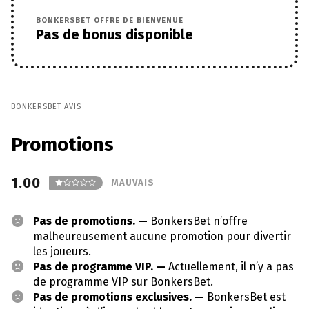
BONKERSBET OFFRE DE BIENVENUE
Pas de bonus disponible
BONKERSBET AVIS
Promotions
1.00
MAUVAIS
Pas de promotions. —
BonkersBet n’offre
malheureusement aucune promotion pour divertir
les joueurs.
Pas de programme VIP. —
Actuellement, il n’y a pas
de programme VIP sur BonkersBet.
Pas de promotions exclusives. —
BonkersBet est