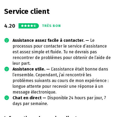
Service client
4.20
TRÈS BON
Assistance assez facile à contacter. —
Le
processus pour contacter le service d’assistance
est assez simple et fluide. Tu ne devrais pas
rencontrer de problèmes pour obtenir de l’aide de
leur part.
Assistance utile. —
L’assistance était bonne dans
l’ensemble. Cependant, j’ai rencontré les
problèmes suivants au cours de mon expérience :
longue attente pour recevoir une réponse à un
message électronique.
Chat en direct —
Disponible 24 hours par jour, 7
days par semaine.