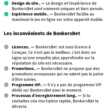
Design du site.. —
Le design et l’expérience de
BonkersBet sont vraiment uniques et bien pensés.
Expérience mobile.. —
BonkersBet facilite au
maximum le jeu en ligne sur votre appareil mobile.
Les inconvénients de BonkersBet
Licences.. —
BonkersBet est sous licence à
Curaçao. Ce n’est pas le meilleur, c’est donc un
signe qu’une enquête plus approfondie sur la
réputation du site est nécessaire.
Promotions.. —
BonkersBet ne propose que des
promotions ennuyeuses qui ne valent pas la peine
d’être suivies.
Programme VIP.. —
Il n’y a pas de programme VIP
dédié sur BonkersBet pour le moment.
Processus d’enregistrement long.. —
Si tu
souhaites une inscription rapide, BonkersBet te
décevra.