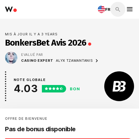
FR
MIS À JOUR IL Y A 3 YEARS
BonkersBet Avis 2026
EVALUÉ PAR
CASINO EXPERT
ALYX TZAMANTANIS
NOTE GLOBALE
4.03
BON
OFFRE DE BIENVENUE
Pas de bonus disponible