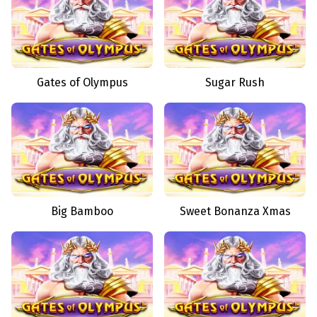
Gates of Olympus
Sugar Rush
Big Bamboo
Sweet Bonanza Xmas