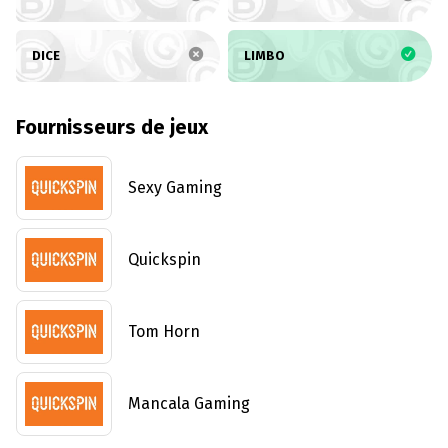
DICE
LIMBO
Fournisseurs de jeux
Sexy Gaming
Quickspin
Tom Horn
Mancala Gaming