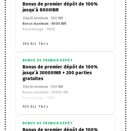
Bonus de premier dépôt de 100%
jusqu’à 8000INR
Dépôt minimum : 500 INR
Bonus maximum : 8000 INR
Pourcentage : 100%
Fonctionne avec : Paris sportifs
Wagering Requirements : 6x
SEE ALL T&Cs
BONUS DE PREMIER DÉPÔT
Bonus de premier dépôt de 100%
jusqu’à 30000INR + 200 parties
gratuites
Dépôt minimum : 500 INR
Bonus maximum : 30000 INR
Pourcentage : 100%
Fonctionne avec : Jeux de casino
SEE ALL T&Cs
Wagering Requirements : 35x
Free Spins : 200
Wagering Requirements : 40x
BONUS DE PREMIER DÉPÔT
Game/Product Restrictions : No restrictions
Bonus de premier dépôt de 100%