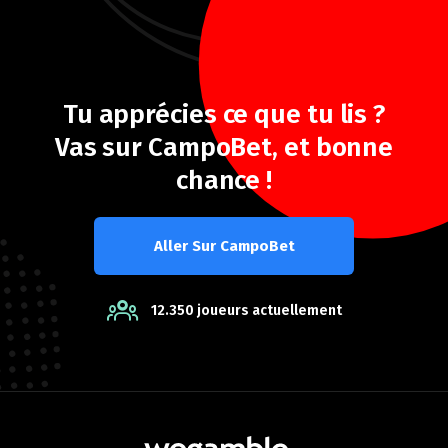
Tu apprécies ce que tu lis ?
Vas sur CampoBet, et bonne
chance !
Aller Sur CampoBet
12.350 joueurs actuellement