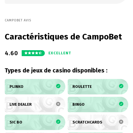
CAMPOBET AVIS
Caractéristiques de CampoBet
4.60
EXCELLENT
Types de jeux de casino disponibles :
PLINKO
ROULETTE
LIVE DEALER
BINGO
SIC BO
SCRATCHCARDS