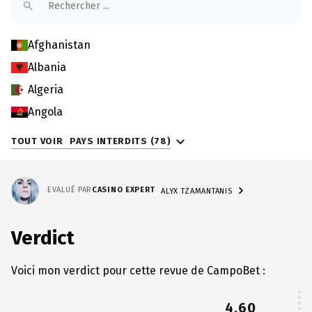
Afghanistan
Albania
Algeria
Angola
TOUT VOIR
PAYS INTERDITS (78)
EVALUÉ PAR
CASINO EXPERT
ALYX TZAMANTANIS
Verdict
Voici mon verdict pour cette revue de CampoBet :
4.60