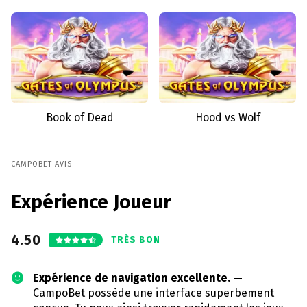
Book of Dead
Hood vs Wolf
CAMPOBET AVIS
Expérience Joueur
4.50
TRÈS BON
Expérience de navigation excellente. —
CampoBet possède une interface superbement