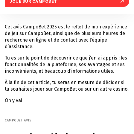
JOUE SUR CAMPOBET
Cet avis
CampoBet
2025 est le reflet de mon expérience
de jeu sur CampoBet, ainsi que de plusieurs heures de
recherche en ligne et de contact avec l’équipe
d’assistance.
Tu es sur le point de découvrir ce que j’en ai appris ; les
fonctionnalités de la plateforme, ses avantages et ses
inconvénients, et beaucoup d’informations utiles.
À la fin de cet article, tu seras en mesure de décider si
tu souhaites jouer sur CampoBet ou sur un autre casino.
On y va!
CAMPOBET AVIS