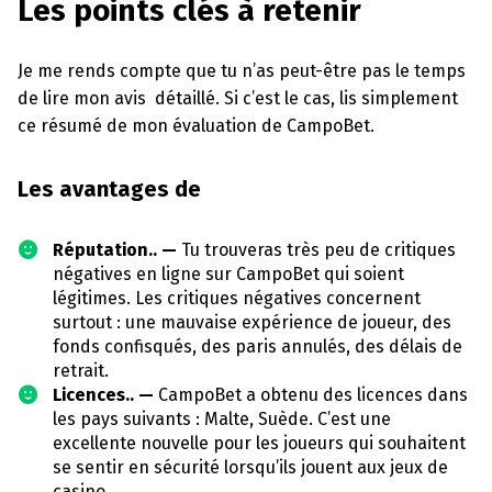
Les points clés à retenir
Je me rends compte que tu n’as peut-être pas le temps
de lire mon avis détaillé. Si c’est le cas, lis simplement
ce résumé de mon évaluation de CampoBet.
Les avantages de
Réputation.. —
Tu trouveras très peu de critiques
négatives en ligne sur CampoBet qui soient
légitimes. Les critiques négatives concernent
surtout : une mauvaise expérience de joueur, des
fonds confisqués, des paris annulés, des délais de
retrait.
Licences.. —
CampoBet a obtenu des licences dans
les pays suivants : Malte, Suède. C’est une
excellente nouvelle pour les joueurs qui souhaitent
se sentir en sécurité lorsqu’ils jouent aux jeux de
casino.