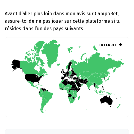
Avant d’aller plus loin dans mon avis sur CampoBet,
assure-toi de ne pas jouer sur cette plateforme si tu
résides dans l’un des pays suivants :
INTERDIT