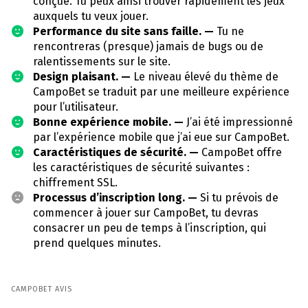
conçue. Tu peux ainsi trouver rapidement les jeux
auxquels tu veux jouer.
Performance du site sans faille. —
Tu ne
rencontreras (presque) jamais de bugs ou de
ralentissements sur le site.
Design plaisant. —
Le niveau élevé du thème de
CampoBet se traduit par une meilleure expérience
pour l’utilisateur.
Bonne expérience mobile. —
J’ai été impressionné
par l’expérience mobile que j’ai eue sur CampoBet.
Caractéristiques de sécurité. —
CampoBet offre
les caractéristiques de sécurité suivantes :
chiffrement SSL.
Processus d’inscription long. —
Si tu prévois de
commencer à jouer sur CampoBet, tu devras
consacrer un peu de temps à l’inscription, qui
prend quelques minutes.
CAMPOBET AVIS