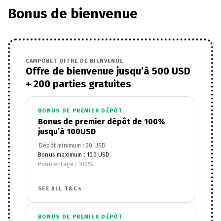
Bonus de bienvenue
CAMPOBET OFFRE DE BIENVENUE
Offre de bienvenue jusqu’à 500 USD
+ 200 parties gratuites
BONUS DE PREMIER DÉPÔT
Bonus de premier dépôt de 100%
jusqu’à 100USD
Dépôt minimum : 20 USD
Bonus maximum : 100 USD
Pourcentage : 100%
Fonctionne avec : Paris sportifs
Wagering Requirements : 6x
SEE ALL T&Cs
BONUS DE PREMIER DÉPÔT