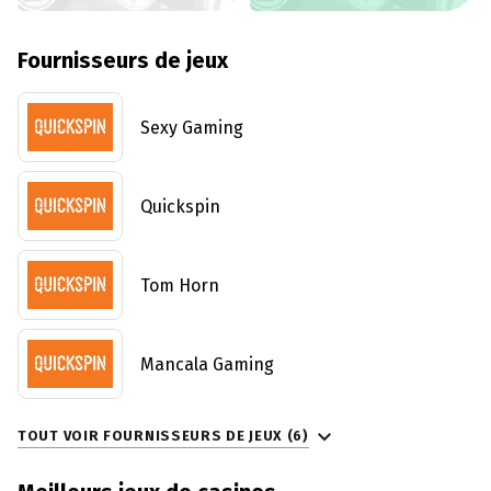
Fournisseurs de jeux
Sexy Gaming
Quickspin
Tom Horn
Mancala Gaming
TOUT VOIR
FOURNISSEURS DE JEUX (6)