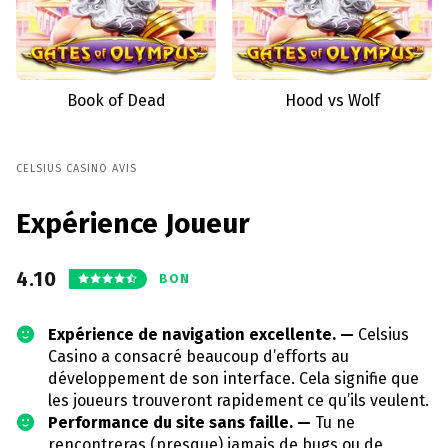
Book of Dead
Hood vs Wolf
CELSIUS CASINO AVIS
Expérience Joueur
4.10
BON
Expérience de navigation excellente. —
Celsius
Casino a consacré beaucoup d’efforts au
développement de son interface. Cela signifie que
les joueurs trouveront rapidement ce qu’ils veulent.
Performance du site sans faille. —
Tu ne
rencontreras (presque) jamais de bugs ou de