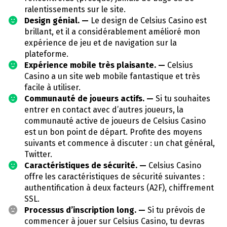
ralentissements sur le site.
Design génial. —
Le design de Celsius Casino est
brillant, et il a considérablement amélioré mon
expérience de jeu et de navigation sur la
plateforme.
Expérience mobile très plaisante. —
Celsius
Casino a un site web mobile fantastique et très
facile à utiliser.
Communauté de joueurs actifs. —
Si tu souhaites
entrer en contact avec d’autres joueurs, la
communauté active de joueurs de Celsius Casino
est un bon point de départ. Profite des moyens
suivants et commence à discuter : un chat général,
Twitter.
Caractéristiques de sécurité. —
Celsius Casino
offre les caractéristiques de sécurité suivantes :
authentification à deux facteurs (A2F), chiffrement
SSL.
Processus d’inscription long. —
Si tu prévois de
commencer à jouer sur Celsius Casino, tu devras