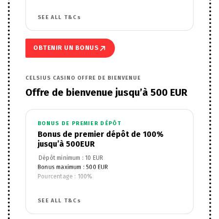
Fonctionne avec : Jeux de casino
Game/Product Restrictions : Blackjack
SEE ALL T&Cs
Wagering Requirements : 40x
OBTENIR UN BONUS
CELSIUS CASINO OFFRE DE BIENVENUE
Offre de bienvenue jusqu’à 500 EUR
BONUS DE PREMIER DÉPÔT
Bonus de premier dépôt de 100%
jusqu’à 500EUR
Dépôt minimum : 10 EUR
Bonus maximum : 500 EUR
Pourcentage : 100%
Fonctionne avec : Jeux de casino
Game/Product Restrictions : Blackjack
SEE ALL T&Cs
Wagering Requirements : 40x