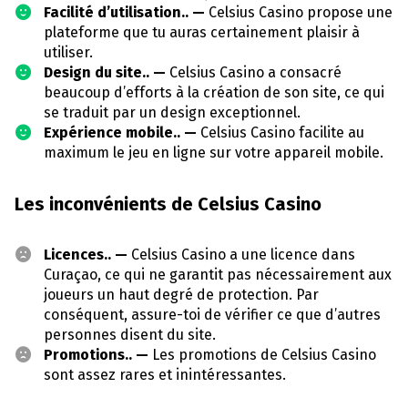
Facilité d’utilisation.. —
Celsius Casino propose une
plateforme que tu auras certainement plaisir à
utiliser.
Design du site.. —
Celsius Casino a consacré
beaucoup d’efforts à la création de son site, ce qui
se traduit par un design exceptionnel.
Expérience mobile.. —
Celsius Casino facilite au
maximum le jeu en ligne sur votre appareil mobile.
Les inconvénients de Celsius Casino
Licences.. —
Celsius Casino a une licence dans
Curaçao, ce qui ne garantit pas nécessairement aux
joueurs un haut degré de protection. Par
conséquent, assure-toi de vérifier ce que d’autres
personnes disent du site.
Promotions.. —
Les promotions de Celsius Casino
sont assez rares et inintéressantes.