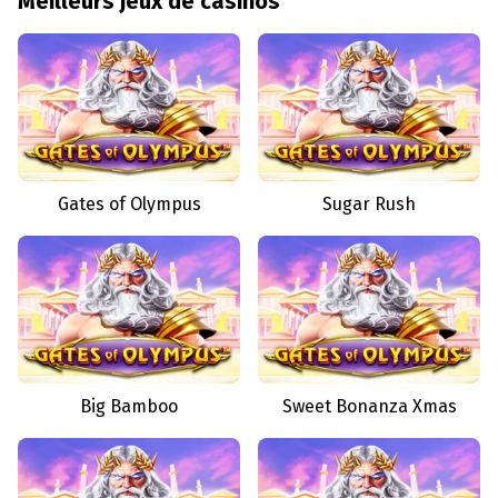
Meilleurs jeux de casinos
Gates of Olympus
Sugar Rush
Big Bamboo
Sweet Bonanza Xmas