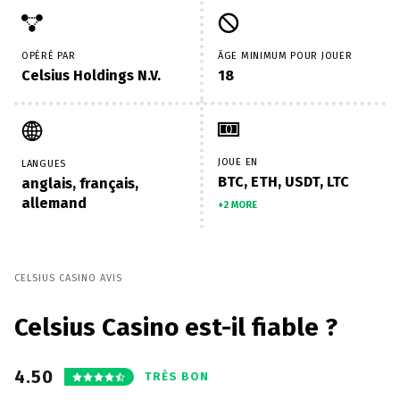
OPÉRÉ PAR
ÂGE MINIMUM POUR JOUER
Celsius Holdings N.V.
18
JOUE EN
LANGUES
BTC, ETH, USDT, LTC
anglais, français,
allemand
+2 MORE
CELSIUS CASINO AVIS
Celsius Casino est-il fiable ?
4.50
TRÈS BON