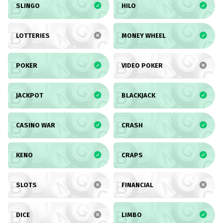
SLINGO
HILO
LOTTERIES
MONEY WHEEL
POKER
VIDEO POKER
JACKPOT
BLACKJACK
CASINO WAR
CRASH
KENO
CRAPS
SLOTS
FINANCIAL
DICE
LIMBO