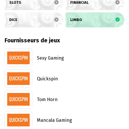
SLOTS
FINANCIAL
DICE
LIMBO
Fournisseurs de jeux
Sexy Gaming
Quickspin
Tom Horn
Mancala Gaming