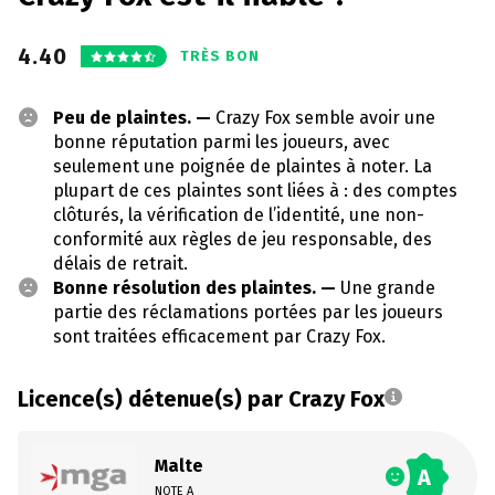
4.40
TRÈS BON
Peu de plaintes. —
Crazy Fox semble avoir une
bonne réputation parmi les joueurs, avec
seulement une poignée de plaintes à noter. La
plupart de ces plaintes sont liées à : des comptes
clôturés, la vérification de l’identité, une non-
conformité aux règles de jeu responsable, des
délais de retrait.
Bonne résolution des plaintes. —
Une grande
partie des réclamations portées par les joueurs
sont traitées efficacement par Crazy Fox.
Licence(s) détenue(s) par Crazy Fox
Malte
A
NOTE A