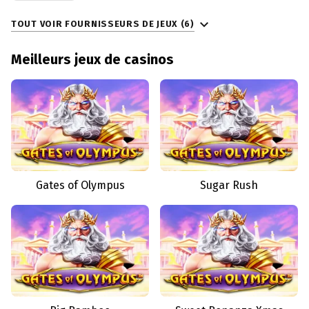
TOUT VOIR
FOURNISSEURS DE JEUX (6)
Meilleurs jeux de casinos
Gates of Olympus
Sugar Rush