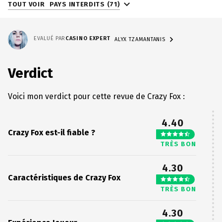
TOUT VOIR
PAYS INTERDITS (71)
EVALUÉ PAR
CASINO EXPERT
ALYX TZAMANTANIS
Verdict
Voici mon verdict pour cette revue de Crazy Fox :
4.40
Crazy Fox est-il fiable ?
TRÈS BON
4.30
Caractéristiques de Crazy Fox
TRÈS BON
4.30