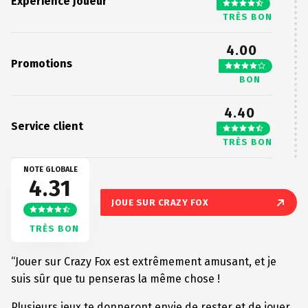
Expérience Joueur
TRÈS BON
4.00
Promotions
BON
4.40
Service client
TRÈS BON
NOTE GLOBALE
4.31
JOUE SUR CRAZY FOX
TRÈS BON
“Jouer sur Crazy Fox est extrêmement amusant, et je
suis sûr que tu penseras la même chose !
Plusieurs jeux te donneront envie de rester et de jouer