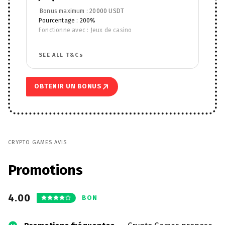
Bonus maximum : 20000 USDT
Pourcentage : 200%
Fonctionne avec : Jeux de casino
Game/Product Restrictions : Croupier en direct
Wagering Requirements : 40x
SEE ALL T&Cs
OBTENIR UN BONUS
CRYPTO GAMES AVIS
Promotions
4.00
BON