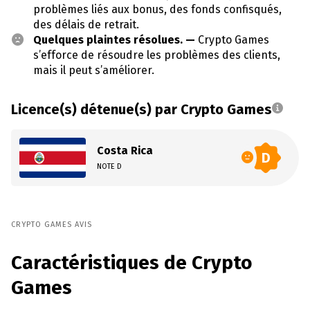
problèmes liés aux bonus, des fonds confisqués,
des délais de retrait.
Quelques plaintes résolues. —
Crypto Games
s’efforce de résoudre les problèmes des clients,
mais il peut s’améliorer.
Licence(s) détenue(s) par Crypto Games
Costa Rica
D
NOTE D
CRYPTO GAMES AVIS
Caractéristiques de Crypto
Games