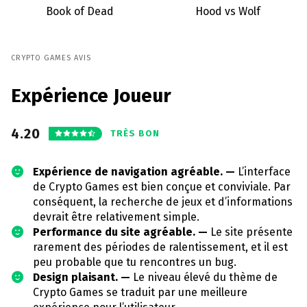
Book of Dead
Hood vs Wolf
CRYPTO GAMES AVIS
Expérience Joueur
4.20
TRÈS BON
Expérience de navigation agréable. —
L’interface
de Crypto Games est bien conçue et conviviale. Par
conséquent, la recherche de jeux et d’informations
devrait être relativement simple.
Performance du site agréable. —
Le site présente
rarement des périodes de ralentissement, et il est
peu probable que tu rencontres un bug.
Design plaisant. —
Le niveau élevé du thème de
Crypto Games se traduit par une meilleure