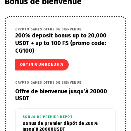
Bonus de bienvenue
CRYPTO GAMES OFFRE DE BIENVENUE
200% deposit bonus up to 20,000
USDT + up to 100 FS (promo code:
CG100)
OBTENIR UN BONUS
CRYPTO GAMES OFFRE DE BIENVENUE
Offre de bienvenue jusqu’à 20000
USDT
BONUS DE PREMIER DÉPÔT
Bonus de premier dépôt de 200%
jusqu’à 20000USDT