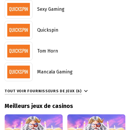
Sexy Gaming
Quickspin
Tom Horn
Mancala Gaming
TOUT VOIR
FOURNISSEURS DE JEUX (6)
Meilleurs jeux de casinos