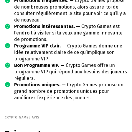
Promotions fréquentes. —
Crypto Games propose
de nombreuses promotions, alors assure-toi de
consulter régulièrement le site pour voir ce qu’il y a
de nouveau.
Promotions intéressantes. —
Crypto Games est
l’endroit à visiter si tu veux une gamme innovante
de promotions.
Programme VIP clair. —
Crypto Games donne une
idée relativement claire de ce qu’implique son
programme VIP.
Bon Programme VIP. —
Crypto Games offre un
programme VIP qui répond aux besoins des joueurs
réguliers.
Promotions uniques. —
Crypto Games propose un
grand nombre de promotions uniques pour
améliorer l’expérience des joueurs.
CRYPTO GAMES AVIS