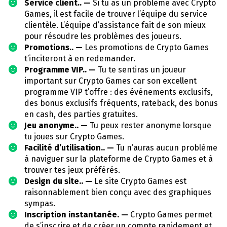
Service client.. —
Si tu as un problème avec Crypto
Games, il est facile de trouver l’équipe du service
clientèle. L’équipe d’assistance fait de son mieux
pour résoudre les problèmes des joueurs.
Promotions.. —
Les promotions de Crypto Games
t’inciteront à en redemander.
Programme VIP.. —
Tu te sentiras un joueur
important sur Crypto Games car son excellent
programme VIP t’offre : des événements exclusifs,
des bonus exclusifs fréquents, rateback, des bonus
en cash, des parties gratuites.
Jeu anonyme.. —
Tu peux rester anonyme lorsque
tu joues sur Crypto Games.
Facilité d’utilisation.. —
Tu n’auras aucun problème
à naviguer sur la plateforme de Crypto Games et à
trouver tes jeux préférés.
Design du site.. —
Le site Crypto Games est
raisonnablement bien conçu avec des graphiques
sympas.
Inscription instantanée. —
Crypto Games permet
de s’inscrire et de créer un compte rapidement et