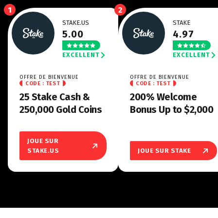
1
2
STAKE.US
STAKE
5.00
4.97
EXCELLENT
EXCELLENT
OFFRE DE BIENVENUE
OFFRE DE BIENVENUE
CODE : TEST
CODE : TEST
25 Stake Cash &
200% Welcome
250,000 Gold Coins
Bonus Up to $2,000
JOUE SUR
STAKE.US
JOUE SUR STAKE