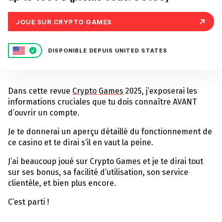
JOUE SUR CRYPTO GAMES
DISPONIBLE DEPUIS UNITED STATES
Dans cette revue
Crypto Games
2025, j’exposerai les
informations cruciales que tu dois connaître AVANT
d’ouvrir un compte.
Je te donnerai un aperçu détaillé du fonctionnement de
ce casino et te dirai s’il en vaut la peine.
J’ai beaucoup joué sur Crypto Games et je te dirai tout
sur ses bonus, sa facilité d’utilisation, son service
clientèle, et bien plus encore.
C’est parti !