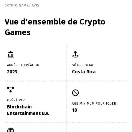
CRYPTO GAMES AVIS
Vue d'ensemble de Crypto
Games
ANNÉE DE CRÉATION
SIÈGE SOCIAL
2023
Costa Rica
OPÉRÉ PAR
ÂGE MINIMUM POUR JOUER
Blockchain
18
Entertainment B.V.