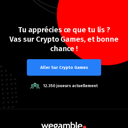
Tu apprécies ce que tu lis ?
Vas sur Crypto Games, et bonne
chance !
Aller Sur Crypto Games
12.350 joueurs actuellement