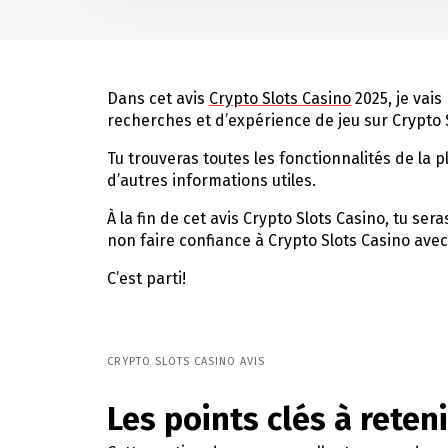
Dans cet avis
Crypto Slots Casino
2025, je vais
recherches et d’expérience de jeu sur Crypto 
Tu trouveras toutes les fonctionnalités de la 
d’autres informations utiles.
À la fin de cet avis Crypto Slots Casino, tu s
non faire confiance à Crypto Slots Casino avec
C’est parti!
CRYPTO SLOTS CASINO AVIS
Les points clés à reteni