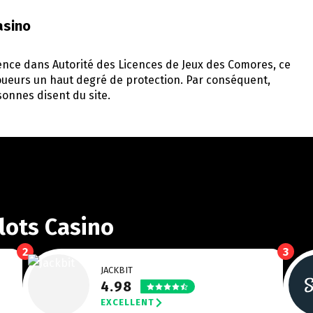
asino
cence dans Autorité des Licences de Jeux des Comores, ce
oueurs un haut degré de protection. Par conséquent,
sonnes disent du site.
lots Casino
2
3
JACKBIT
4.98
EXCELLENT