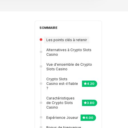
SOMMAIRE
Les points clés à retenir
Alternatives à Crypto Slots
Casino
Vue d'ensemble de Crypto
Slots Casino
Crypto Slots
Casino est-il fiable
4.20
?
Caractéristiques
de Crypto Slots
3.80
Casino
Expérience Joueur
4.00
Bonus de bienvenue