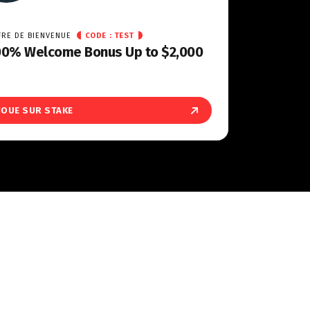
FRE DE BIENVENUE
CODE : TEST
00% Welcome Bonus Up to $2,000
JOUE SUR STAKE