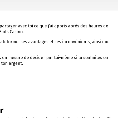
 partager avec toi ce que j’ai appris après des heures de
Slots Casino.
plateforme, ses avantages et ses inconvénients, ainsi que
eras en mesure de décider par toi-même si tu souhaites ou
 ton argent.
r