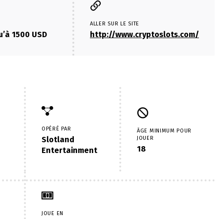
ALLER SUR LE SITE
u’à 1500 USD
http://www.cryptoslots.com/
OPÉRÉ PAR
ÂGE MINIMUM POUR
JOUER
Slotland
18
Entertainment
JOUE EN