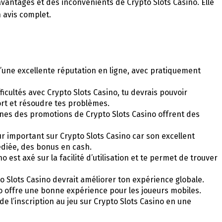
vantages et des inconvénients de Crypto Slots Casino. Elle
n avis complet.
d’une excellente réputation en ligne, avec pratiquement
ficultés avec Crypto Slots Casino, tu devrais pouvoir
ort et résoudre tes problèmes.
ines des promotions de Crypto Slots Casino offrent des
ur important sur Crypto Slots Casino car son excellent
édiée, des bonus en cash.
o est axé sur la facilité d’utilisation et te permet de trouver
o Slots Casino devrait améliorer ton expérience globale.
o offre une bonne expérience pour les joueurs mobiles.
 de l’inscription au jeu sur Crypto Slots Casino en une