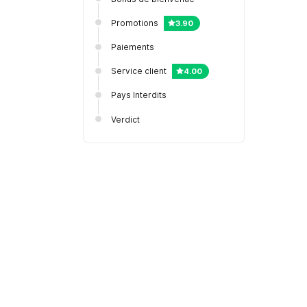
Promotions
3.90
Paiements
Service client
4.00
Pays Interdits
Verdict