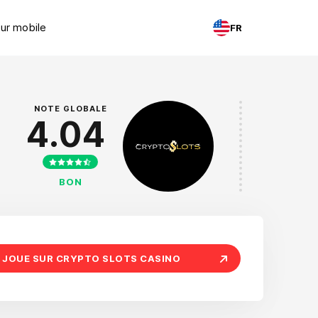
ur mobile
FR
NOTE GLOBALE
4.04
BON
JOUE SUR CRYPTO SLOTS CASINO