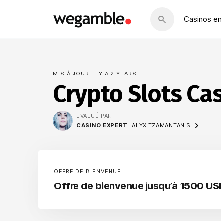
Casinos en
MIS À JOUR IL Y A 2 YEARS
Crypto Slots Ca
EVALUÉ PAR
CASINO EXPERT
ALYX TZAMANTANIS
OFFRE DE BIENVENUE
Offre de bienvenue jusqu’à 1500 US