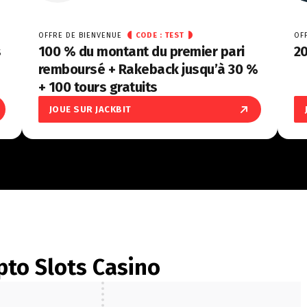
OFFRE DE BIENVENUE
CODE : TEST
OF
s
100 % du montant du premier pari
2
remboursé + Rakeback jusqu’à 30 %
+ 100 tours gratuits
JOUE SUR JACKBIT
pto Slots Casino