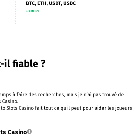
BTC, ETH, USDT, USDC
+3 MORE
il fiable ?
emps à faire des recherches, mais je n’ai pas trouvé de
 Casino.
o Slots Casino fait tout ce qu’il peut pour aider les joueurs
ots Casino