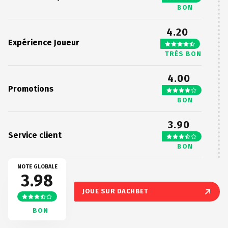
BON
4.20
Expérience Joueur
TRÈS BON
4.00
Promotions
BON
3.90
Service client
BON
NOTE GLOBALE
3.98
JOUE SUR DACHBET
BON