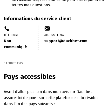
toutes mes questions.
Informations du service client
TÉLÉPHONE :
ADRESSE E-MAIL
Non
support@dachbet.com
communiqué
DACHBET AVIS
Pays accessibles
Avant d’aller plus loin dans mon avis sur Dachbet,
assure-toi de jouer sur cette plateforme si tu résides
dans l’un des pays suivants :