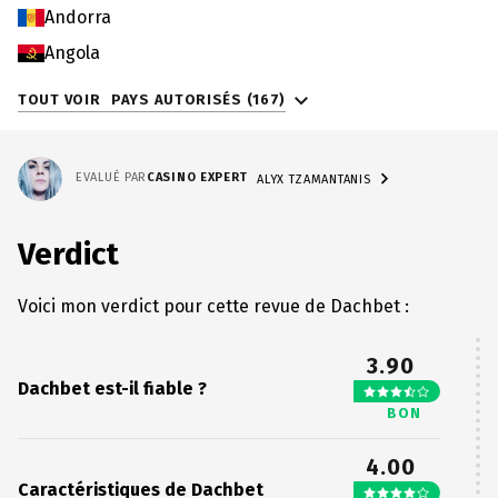
Andorra
Angola
TOUT VOIR
PAYS AUTORISÉS (167)
EVALUÉ PAR
CASINO EXPERT
ALYX TZAMANTANIS
Verdict
Voici mon verdict pour cette revue de Dachbet :
3.90
Dachbet est-il fiable ?
BON
4.00
Caractéristiques de Dachbet