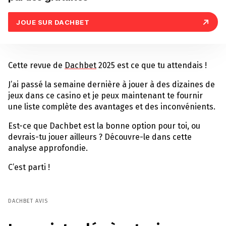
JOUE SUR DACHBET
Cette revue de
Dachbet
2025 est ce que tu attendais !
J’ai passé la semaine dernière à jouer à des dizaines de
jeux dans ce casino et je peux maintenant te fournir
une liste complète des avantages et des inconvénients.
Est-ce que Dachbet est la bonne option pour toi, ou
devrais-tu jouer ailleurs ? Découvre-le dans cette
analyse approfondie.
C’est parti !
DACHBET AVIS