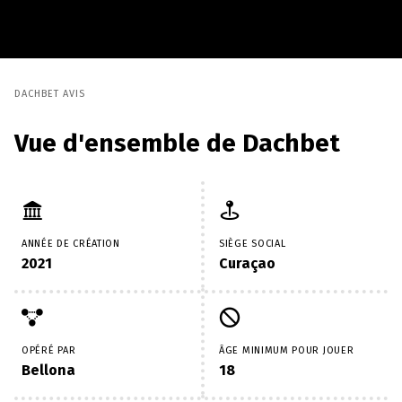
DACHBET AVIS
Vue d'ensemble de Dachbet
ANNÉE DE CRÉATION
SIÈGE SOCIAL
2021
Curaçao
OPÉRÉ PAR
ÂGE MINIMUM POUR JOUER
Bellona
18