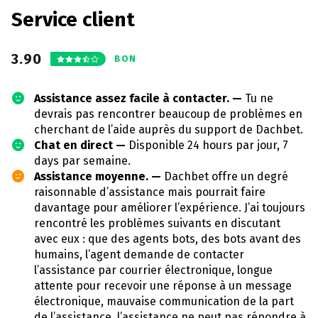
Service client
3.90
BON
Assistance assez facile à contacter. —
Tu ne
devrais pas rencontrer beaucoup de problèmes en
cherchant de l’aide auprès du support de Dachbet.
Chat en direct —
Disponible 24 hours par jour, 7
days par semaine.
Assistance moyenne. —
Dachbet offre un degré
raisonnable d’assistance mais pourrait faire
davantage pour améliorer l’expérience. J’ai toujours
rencontré les problèmes suivants en discutant
avec eux : que des agents bots, des bots avant des
humains, l’agent demande de contacter
l’assistance par courrier électronique, longue
attente pour recevoir une réponse à un message
électronique, mauvaise communication de la part
de l’assistance, l’assistance ne peut pas répondre à