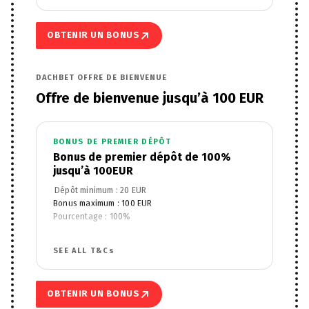
Wagering Requirements : 40x
Free Spins : 25
Game/Product Restrictions : No restrictions
OBTENIR UN BONUS
DACHBET OFFRE DE BIENVENUE
Offre de bienvenue jusqu’à 100 EUR
BONUS DE PREMIER DÉPÔT
Bonus de premier dépôt de 100%
jusqu’à 100EUR
Dépôt minimum : 20 EUR
Bonus maximum : 100 EUR
Pourcentage : 100%
Fonctionne avec : Paris sportifs
Wagering Requirements : 10x
SEE ALL T&Cs
OBTENIR UN BONUS