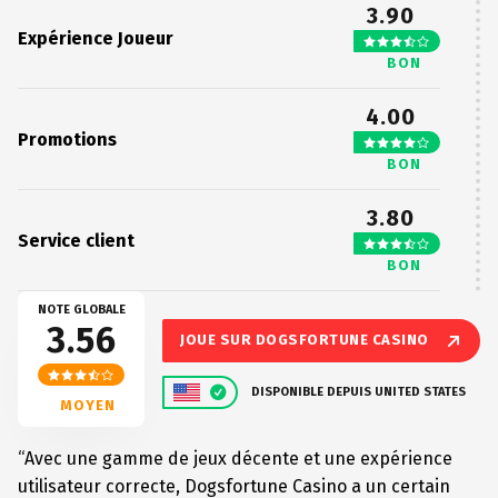
3.90
Expérience Joueur
BON
4.00
Promotions
BON
3.80
Service client
BON
NOTE GLOBALE
3.56
JOUE SUR DOGSFORTUNE CASINO
DISPONIBLE DEPUIS UNITED STATES
MOYEN
“Avec une gamme de jeux décente et une expérience
utilisateur correcte, Dogsfortune Casino a un certain