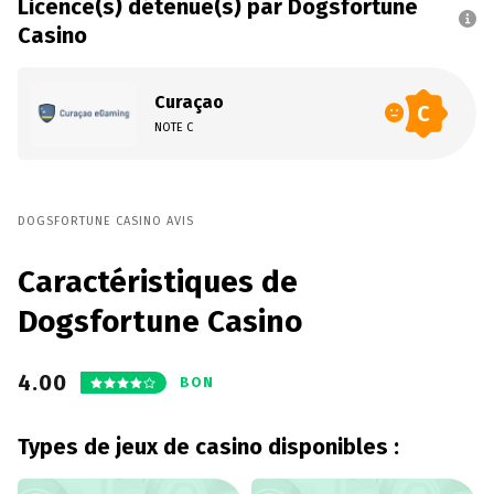
Licence(s) détenue(s) par Dogsfortune
Casino
Curaçao
C
NOTE C
DOGSFORTUNE CASINO AVIS
Caractéristiques de
Dogsfortune Casino
4.00
BON
Types de jeux de casino disponibles :