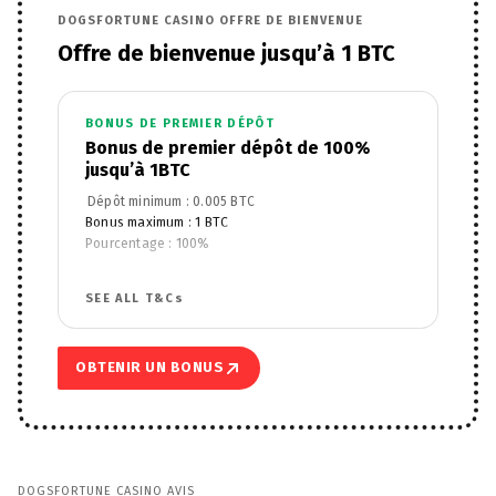
DOGSFORTUNE CASINO OFFRE DE BIENVENUE
Offre de bienvenue jusqu’à 1 BTC
BONUS DE PREMIER DÉPÔT
Bonus de premier dépôt de 100%
jusqu’à 1BTC
Dépôt minimum : 0.005 BTC
Bonus maximum : 1 BTC
Pourcentage : 100%
Fonctionne avec : Paris sportifs
Wagering Requirements : 7x
SEE ALL T&Cs
OBTENIR UN BONUS
DOGSFORTUNE CASINO AVIS