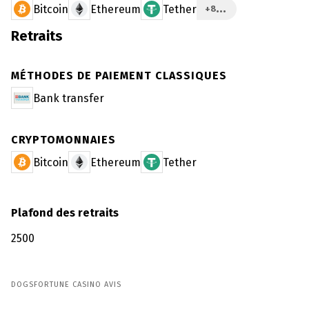
Bitcoin
Ethereum
Tether
+8
Retraits
MÉTHODES DE PAIEMENT CLASSIQUES
Bank transfer
CRYPTOMONNAIES
Bitcoin
Ethereum
Tether
Plafond des retraits
2500
DOGSFORTUNE CASINO AVIS