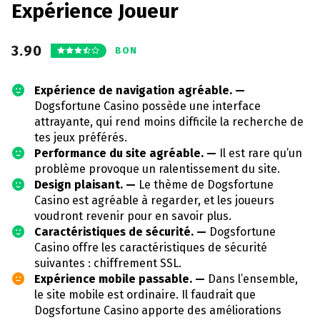
Expérience Joueur
3.90
BON
Expérience de navigation agréable. —
Dogsfortune Casino possède une interface
attrayante, qui rend moins difficile la recherche de
tes jeux préférés.
Performance du site agréable. —
Il est rare qu’un
problème provoque un ralentissement du site.
Design plaisant. —
Le thème de Dogsfortune
Casino est agréable à regarder, et les joueurs
voudront revenir pour en savoir plus.
Caractéristiques de sécurité. —
Dogsfortune
Casino offre les caractéristiques de sécurité
suivantes : chiffrement SSL.
Expérience mobile passable. —
Dans l’ensemble,
le site mobile est ordinaire. Il faudrait que
Dogsfortune Casino apporte des améliorations