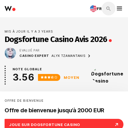
FR
MIS À JOUR IL Y A 3 YEARS
Dogsfortune Casino Avis 2026
EVALUÉ PAR
CASINO EXPERT
ALYX TZAMANTANIS
NOTE GLOBALE
3.56
MOYEN
OFFRE DE BIENVENUE
Offre de bienvenue jusqu’à 2000 EUR
JOUE SUR DOGSFORTUNE CASINO