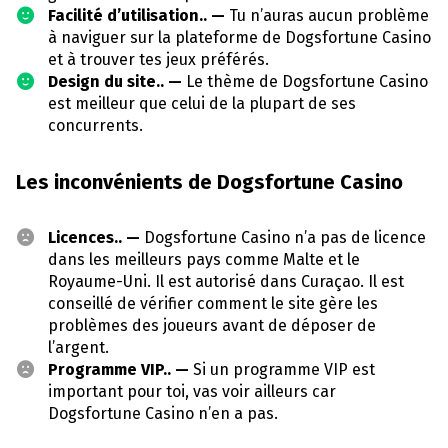
Facilité d’utilisation.. —
Tu n’auras aucun problème
à naviguer sur la plateforme de Dogsfortune Casino
et à trouver tes jeux préférés.
Design du site.. —
Le thème de Dogsfortune Casino
est meilleur que celui de la plupart de ses
concurrents.
Les inconvénients de Dogsfortune Casino
Licences.. —
Dogsfortune Casino n’a pas de licence
dans les meilleurs pays comme Malte et le
Royaume-Uni. Il est autorisé dans Curaçao. Il est
conseillé de vérifier comment le site gère les
problèmes des joueurs avant de déposer de
l’argent.
Programme VIP.. —
Si un programme VIP est
important pour toi, vas voir ailleurs car
Dogsfortune Casino n’en a pas.