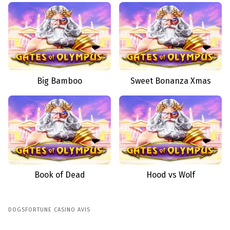
Big Bamboo
Sweet Bonanza Xmas
Book of Dead
Hood vs Wolf
DOGSFORTUNE CASINO AVIS