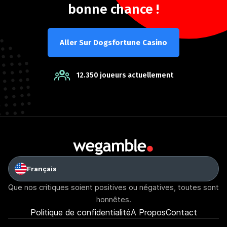
bonne chance !
Aller Sur Dogsfortune Casino
12.350 joueurs actuellement
Français
Que nos critiques soient positives ou négatives, toutes sont
honnêtes.
Politique de confidentialité
A Propos
Contact