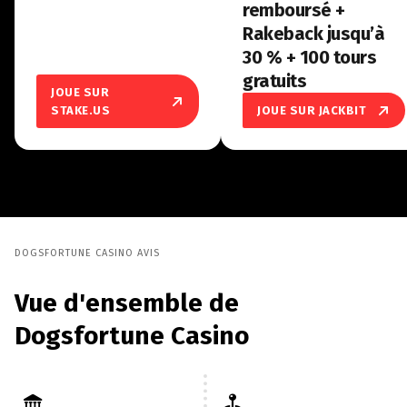
remboursé +
Rakeback jusqu’à
30 % + 100 tours
gratuits
JOUE SUR
STAKE.US
JOUE SUR JACKBIT
DOGSFORTUNE CASINO AVIS
Vue d'ensemble de
Dogsfortune Casino