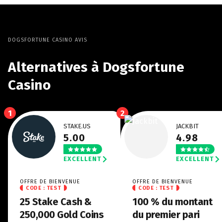
DOGSFORTUNE CASINO AVIS
Alternatives à Dogsfortune
Casino
1
2
STAKE.US
JACKBIT
5.00
4.98
EXCELLENT
EXCELLENT
OFFRE DE BIENVENUE
OFFRE DE BIENVENUE
CODE : TEST
CODE : TEST
25 Stake Cash &
100 % du montant
250,000 Gold Coins
du premier pari