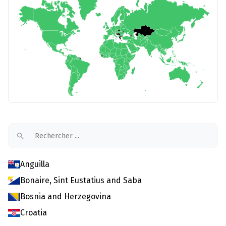
Anguilla
Bonaire, Sint Eustatius and Saba
Bosnia and Herzegovina
Croatia