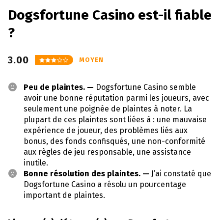
Dogsfortune Casino est-il fiable
?
3.00
MOYEN
Peu de plaintes. —
Dogsfortune Casino semble
avoir une bonne réputation parmi les joueurs, avec
seulement une poignée de plaintes à noter. La
plupart de ces plaintes sont liées à : une mauvaise
expérience de joueur, des problèmes liés aux
bonus, des fonds confisqués, une non-conformité
aux règles de jeu responsable, une assistance
inutile.
Bonne résolution des plaintes. —
J’ai constaté que
Dogsfortune Casino a résolu un pourcentage
important de plaintes.