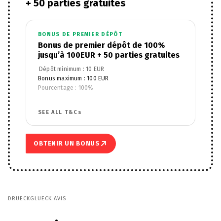
+ 50 parties gratuites
BONUS DE PREMIER DÉPÔT
Bonus de premier dépôt de 100%
jusqu’à 100EUR + 50 parties gratuites
Dépôt minimum : 10 EUR
Bonus maximum : 100 EUR
Pourcentage : 100%
Fonctionne avec : Jeux de casino
Wagering Requirements : 30x
SEE ALL T&Cs
Free Spins : 50
Wagering Requirements : 60x
Game/Product Restrictions : No restrictions
OBTENIR UN BONUS
DRUECKGLUECK AVIS