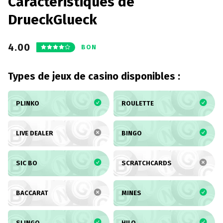
Caractéristiques de
DrueckGlueck
4.00
BON
Types de jeux de casino disponibles :
PLINKO
ROULETTE
LIVE DEALER
BINGO
SIC BO
SCRATCHCARDS
BACCARAT
MINES
SLINGO
HILO