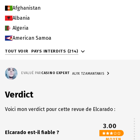
Afghanistan
Albania
Algeria
American Samoa
TOUT VOIR
PAYS INTERDITS (214)
EVALUÉ PAR
CASINO EXPERT
ALYX TZAMANTANIS
Verdict
Voici mon verdict pour cette revue de Elcarado :
3.00
Elcarado est-il fiable ?
MOYEN