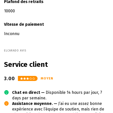
Plafond des retraits
10000
Vitesse de paiement
Inconnu
ELCARADO AVIS
Service client
3.00
MOYEN
Chat en direct —
Disponible 14 hours par jour, 7
days par semaine.
Assistance moyenne. —
J’ai eu une assez bonne
expérience avec l’équipe de soutien, mais rien de