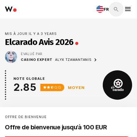
FR
MIS À JOUR IL Y A 3 YEARS
Elcarado Avis 2026
EVALUÉ PAR
CASINO EXPERT
ALYX TZAMANTANIS
NOTE GLOBALE
2.85
MOYEN
OFFRE DE BIENVENUE
Offre de bienvenue jusqu’à 100 EUR