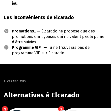
jeu.
Les inconvénients de Elcarado
Promotions.. —
Elcarado ne propose que des
promotions ennuyeuses qui ne valent pas la peine
d’être suivies.
Programme VIP.. —
Tu ne trouveras pas de
programme VIP sur Elcarado.
ELCARADO AVIS
Alternatives à Elcarado
1
2