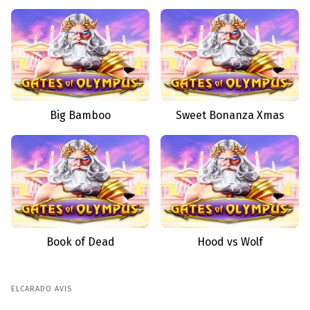
Big Bamboo
Sweet Bonanza Xmas
Book of Dead
Hood vs Wolf
ELCARADO AVIS