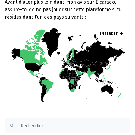
Avant d’aller plus loin dans mon avis sur Elcarado,
assure-toi de ne pas jouer sur cette plateforme si tu
résides dans l’un des pays suivants :
INTERDIT