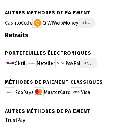
AUTRES MÉTHODES DE PAIEMENT
CashtoCode
QIWI
WebMoney
+1
Retraits
PORTEFEUILLES ÉLECTRONIQUES
Skrill
Neteller
PayPal
+2
MÉTHODES DE PAIEMENT CLASSIQUES
EcoPayz
MasterCard
Visa
AUTRES MÉTHODES DE PAIEMENT
TrustPay