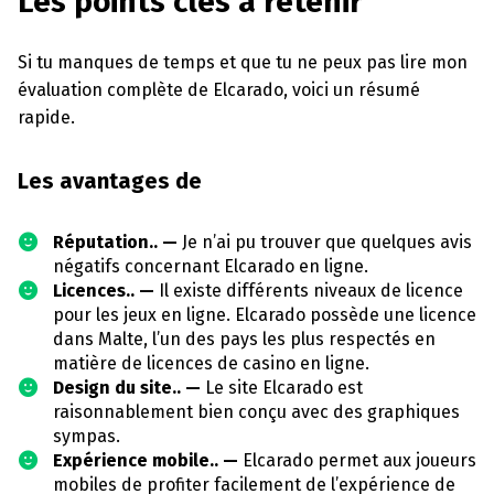
Les points clés à retenir
Si tu manques de temps et que tu ne peux pas lire mon
évaluation complète de Elcarado, voici un résumé
rapide.
Les avantages de
Réputation.. —
Je n’ai pu trouver que quelques avis
négatifs concernant Elcarado en ligne.
Licences.. —
Il existe différents niveaux de licence
pour les jeux en ligne. Elcarado possède une licence
dans Malte, l’un des pays les plus respectés en
matière de licences de casino en ligne.
Design du site.. —
Le site Elcarado est
raisonnablement bien conçu avec des graphiques
sympas.
Expérience mobile.. —
Elcarado permet aux joueurs
mobiles de profiter facilement de l’expérience de