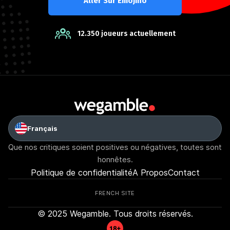
Aller Sur Emojino
12.350 joueurs actuellement
Français
Que nos critiques soient positives ou négatives, toutes sont
honnêtes.
Politique de confidentialité
A Propos
Contact
FRENCH SITE
© 2025 Wegamble. Tous droits réservés.