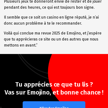
Plusieurs jeux te donneront envie de rester et de jouer
pendant des heures, ce qui est toujours bon signe.
Il semble que ce soit un casino en ligne réputé, je n’ai
donc aucun problème à te le recommander.
Voilà qui conclue ma revue 2025 de Emojino, et j’espère
que tu apprécieras ce site ou un des autres que nous
mettons en avant.”
Tu apprécies ce que tu lis ?
Vas sur Emojino, et bonne chance !