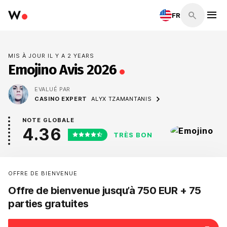
FR
MIS À JOUR IL Y A 2 YEARS
Emojino Avis 2026
EVALUÉ PAR
CASINO EXPERT
ALYX TZAMANTANIS
NOTE GLOBALE
4.36
TRÈS BON
OFFRE DE BIENVENUE
Offre de bienvenue jusqu’à 750 EUR + 75
parties gratuites