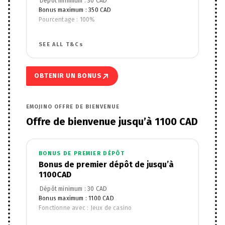
Dépôt minimum : 30 CAD
Bonus maximum : 350 CAD
Pourcentage : 100%
Fonctionne avec : Jeux de casino
Game/Product Restrictions : Jackpot, 9
+34
SEE ALL T&Cs
Lions
More
Wagering Requirements : 40x
OBTENIR UN BONUS
EMOJINO OFFRE DE BIENVENUE
Offre de bienvenue jusqu’à 1100 CAD
BONUS DE PREMIER DÉPÔT
Bonus de premier dépôt de jusqu’à
1100CAD
Dépôt minimum : 30 CAD
Bonus maximum : 1100 CAD
Fonctionne avec : Jeux de casino
Game/Product Restrictions : Jackpot, 9
+34
Lions
More