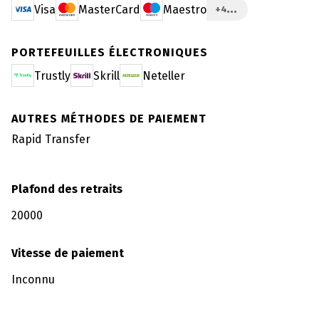
Visa
MasterCard
Maestro
+4
PORTEFEUILLES ÉLECTRONIQUES
Trustly
Skrill
Neteller
AUTRES MÉTHODES DE PAIEMENT
Rapid Transfer
Plafond des retraits
20000
Vitesse de paiement
Inconnu