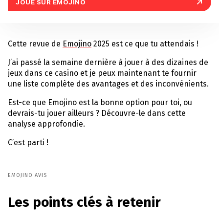
JOUE SUR EMOJINO
Cette revue de
Emojino
2025 est ce que tu attendais !
J’ai passé la semaine dernière à jouer à des dizaines de
jeux dans ce casino et je peux maintenant te fournir
une liste complète des avantages et des inconvénients.
Est-ce que Emojino est la bonne option pour toi, ou
devrais-tu jouer ailleurs ? Découvre-le dans cette
analyse approfondie.
C’est parti !
EMOJINO AVIS
Les points clés à retenir