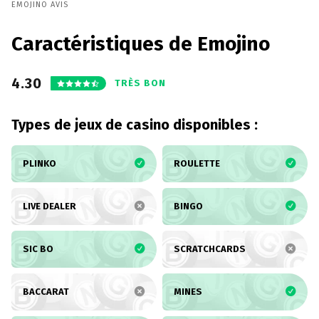
EMOJINO AVIS
Caractéristiques de Emojino
4.30
TRÈS BON
Types de jeux de casino disponibles :
PLINKO
ROULETTE
LIVE DEALER
BINGO
SIC BO
SCRATCHCARDS
BACCARAT
MINES