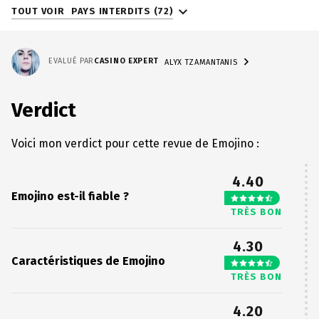
TOUT VOIR
PAYS INTERDITS (72)
EVALUÉ PAR
CASINO EXPERT
ALYX TZAMANTANIS
Verdict
Voici mon verdict pour cette revue de Emojino :
4.40
Emojino est-il fiable ?
TRÈS BON
4.30
Caractéristiques de Emojino
TRÈS BON
4.20