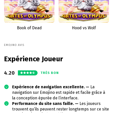
Book of Dead
Hood vs Wolf
EMOJINO AVIS
Expérience Joueur
4.20
TRÈS BON
Expérience de navigation excellente. —
La
navigation sur Emojino est rapide et facile grâce à
la conception épurée de l’interface.
Performance du site sans faille. —
Les joueurs
trouvent qu’ils peuvent rester longtemps sur ce site