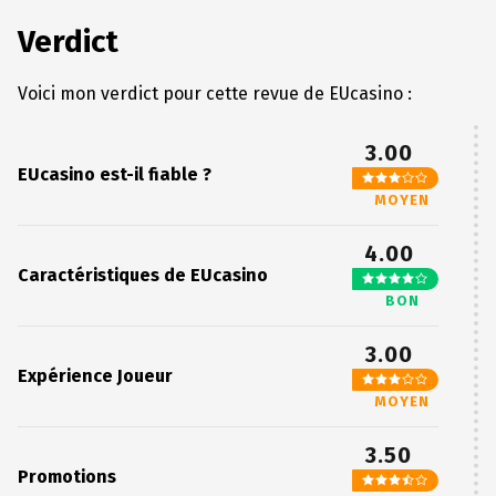
Verdict
Voici mon verdict pour cette revue de EUcasino :
3.00
EUcasino est-il fiable ?
MOYEN
4.00
Caractéristiques de EUcasino
BON
3.00
Expérience Joueur
MOYEN
3.50
Promotions