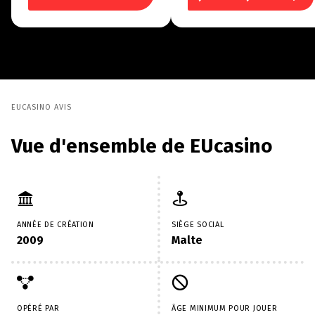
EUCASINO AVIS
Vue d'ensemble de EUcasino
ANNÉE DE CRÉATION
SIÈGE SOCIAL
2009
Malte
OPÉRÉ PAR
ÂGE MINIMUM POUR JOUER