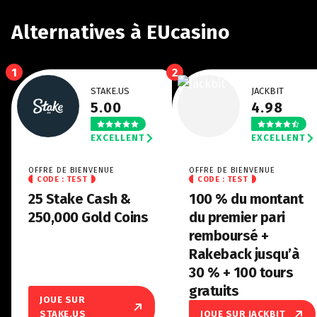
Alternatives à EUcasino
1
2
STAKE.US
JACKBIT
5.00
4.98
EXCELLENT
EXCELLENT
OFFRE DE BIENVENUE
OFFRE DE BIENVENUE
CODE : TEST
CODE : TEST
25 Stake Cash &
100 % du montant
250,000 Gold Coins
du premier pari
remboursé +
Rakeback jusqu’à
30 % + 100 tours
gratuits
JOUE SUR
STAKE.US
JOUE SUR JACKBIT