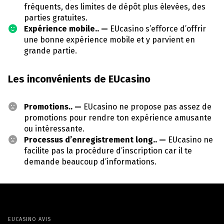
fréquents, des limites de dépôt plus élevées, des
parties gratuites.
Expérience mobile.. —
EUcasino s’efforce d’offrir
une bonne expérience mobile et y parvient en
grande partie.
Les inconvénients de EUcasino
Promotions.. —
EUcasino ne propose pas assez de
promotions pour rendre ton expérience amusante
ou intéressante.
Processus d’enregistrement long.. —
EUcasino ne
facilite pas la procédure d’inscription car il te
demande beaucoup d’informations.
EUCASINO AVIS