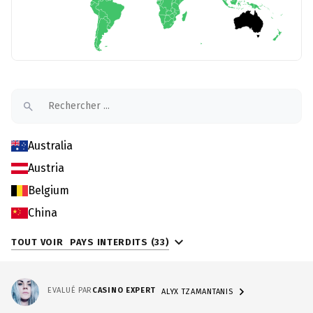
Australia
Austria
Belgium
China
TOUT VOIR
PAYS INTERDITS (33)
EVALUÉ PAR
CASINO EXPERT
ALYX TZAMANTANIS