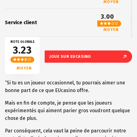
MOYEN
3.00
Service client
MOYEN
NOTE GLOBALE
3.23
JOUE SUR EUCASINO
MOYEN
“Si tu es un joueur occasionnel, tu pourrais aimer une
bonne part de ce que EUcasino offre.
Mais en fin de compte, je pense que les joueurs
expérimentés qui aiment parier gros voudront quelque
chose de plus.
Par conséquent, cela vaut la peine de parcourir notre