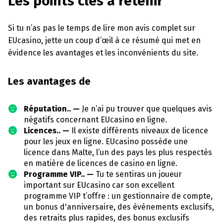
Les points clés à retenir
Si tu n’as pas le temps de lire mon avis complet sur
EUcasino, jette un coup d’œil à ce résumé qui met en
évidence les avantages et les inconvénients du site.
Les avantages de
Réputation.. —
Je n’ai pu trouver que quelques avis
négatifs concernant EUcasino en ligne.
Licences.. —
Il existe différents niveaux de licence
pour les jeux en ligne. EUcasino possède une
licence dans Malte, l’un des pays les plus respectés
en matière de licences de casino en ligne.
Programme VIP.. —
Tu te sentiras un joueur
important sur EUcasino car son excellent
programme VIP t’offre : un gestionnaire de compte,
un bonus d'anniversaire, des événements exclusifs,
des retraits plus rapides, des bonus exclusifs