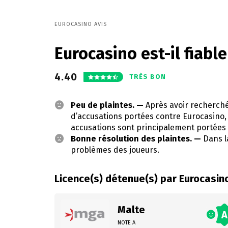
EUROCASINO AVIS
Eurocasino est-il fiable
4.40
TRÈS BON
Peu de plaintes. —
Après avoir recherché
d’accusations portées contre Eurocasino, 
accusations sont principalement portées su
Bonne résolution des plaintes. —
Dans l
problèmes des joueurs.
Licence(s) détenue(s) par Eurocasin
Malte
A
NOTE A