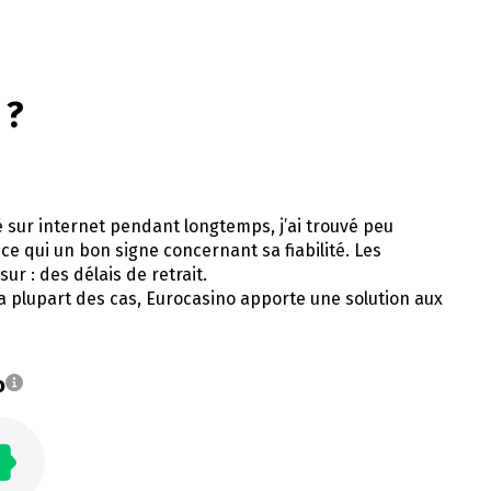
 ?
 sur internet pendant longtemps, j’ai trouvé peu
ce qui un bon signe concernant sa fiabilité. Les
r : des délais de retrait.
a plupart des cas, Eurocasino apporte une solution aux
o