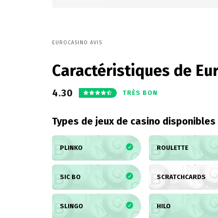
EUROCASINO AVIS
Caractéristiques de Eu
4.30
TRÈS BON
Types de jeux de casino disponibles 
PLINKO
ROULETTE
SIC BO
SCRATCHCARDS
SLINGO
HILO