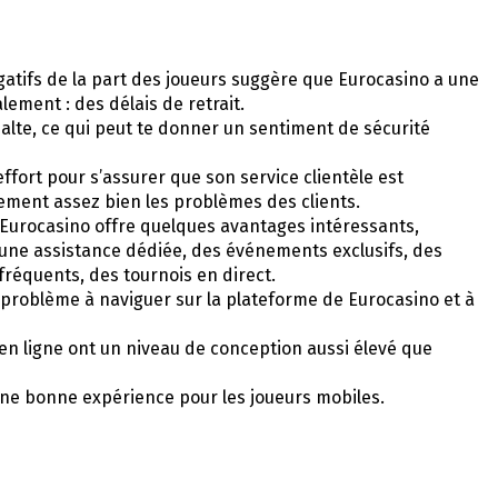
gatifs de la part des joueurs suggère que Eurocasino a une
ement : des délais de retrait.
alte, ce qui peut te donner un sentiment de sécurité
effort pour s’assurer que son service clientèle est
alement assez bien les problèmes des clients.
Eurocasino offre quelques avantages intéressants,
une assistance dédiée, des événements exclusifs, des
 fréquents, des tournois en direct.
 problème à naviguer sur la plateforme de Eurocasino et à
 en ligne ont un niveau de conception aussi élevé que
une bonne expérience pour les joueurs mobiles.