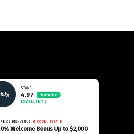
STAKE
4.97
EXCELLENT
FRE DE BIENVENUE
CODE : TEST
00% Welcome Bonus Up to $2,000