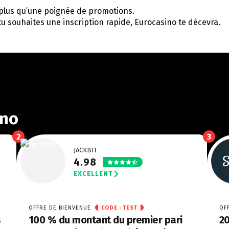
 plus qu’une poignée de promotions.
 tu souhaites une inscription rapide, Eurocasino te décevra.
ino
2
3
JACKBIT
4.98
EXCELLENT
OFFRE DE BIENVENUE
CODE : TEST
OF
s
100 % du montant du premier pari
2