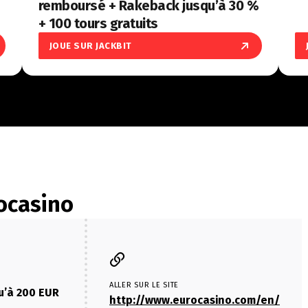
remboursé + Rakeback jusqu’à 30 %
+ 100 tours gratuits
JOUE SUR JACKBIT
ocasino
ALLER SUR LE SITE
u’à 200 EUR
http://www.eurocasino.com/en/