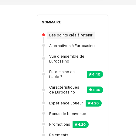
SOMMAIRE
Les points clés à retenir
Alternatives à Eurocasino
Vue d'ensemble de
Eurocasino
Eurocasino est-il
4.40
fiable ?
Caractéristiques
4.30
de Eurocasino
Expérience Joueur
4.20
Bonus de bienvenue
Promotions
4.20
Paiements