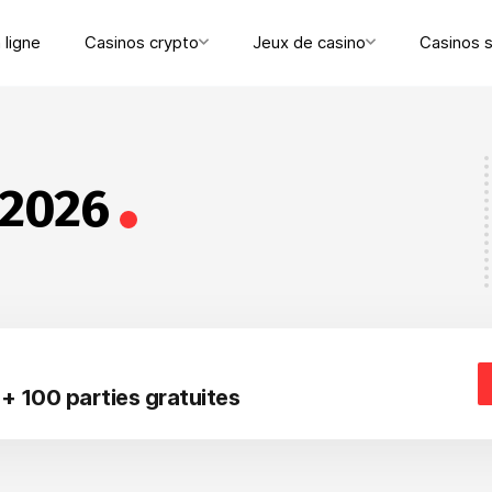
 ligne
Casinos crypto
Jeux de casino
Casinos s
 2026
+ 100 parties gratuites