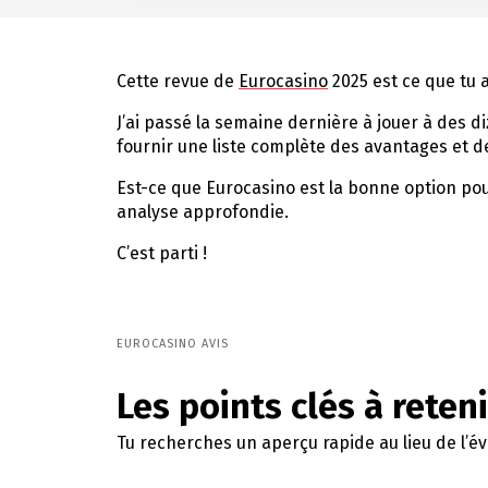
Cette revue de
Eurocasino
2025 est ce que tu a
J’ai passé la semaine dernière à jouer à des d
fournir une liste complète des avantages et d
Est-ce que Eurocasino est la bonne option pour
analyse approfondie.
C’est parti !
EUROCASINO AVIS
Les points clés à reteni
Tu recherches un aperçu rapide au lieu de l’év