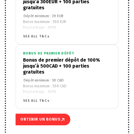
jusqu’à 300EUR + 100 parties
gratuites
Dépôt minimum : 20 EUR
Bonus maximum : 300 EUR
Pourcentage : 100%
Fonctionne avec : Jeux de casino
SEE ALL T&Cs
Wagering Requirements : 40x
Free Spins : 100
Wagering Requirements : 40x
BONUS DE PREMIER DÉPÔT
Game/Product Restrictions : 300 Shields,
+76
Bonus de premier dépôt de 100%
Adventure Palace
More
jusqu’à 500CAD + 100 parties
gratuites
Dépôt minimum : 30 CAD
Bonus maximum : 500 CAD
Pourcentage : 100%
Fonctionne avec : Jeux de casino
SEE ALL T&Cs
Wagering Requirements : 40x
Free Spins : 100
Wagering Requirements : 40x
OBTENIR UN BONUS
Game/Product Restrictions : 300 Shields,
+76
Adventure Palace
More