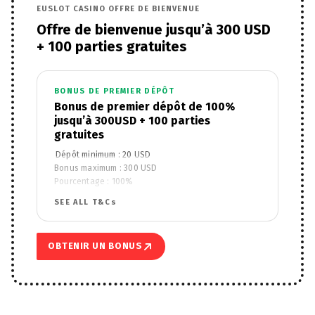
EUSLOT CASINO OFFRE DE BIENVENUE
Offre de bienvenue jusqu’à 300 USD
+ 100 parties gratuites
BONUS DE PREMIER DÉPÔT
Bonus de premier dépôt de 100%
jusqu’à 300USD + 100 parties
gratuites
Dépôt minimum : 20 USD
Bonus maximum : 300 USD
Pourcentage : 100%
Fonctionne avec : Jeux de casino
SEE ALL T&Cs
Wagering Requirements : 40x
Free Spins : 100
Wagering Requirements : 40x
OBTENIR UN BONUS
Game/Product Restrictions : 300 Shields,
+76
Adventure Palace
More