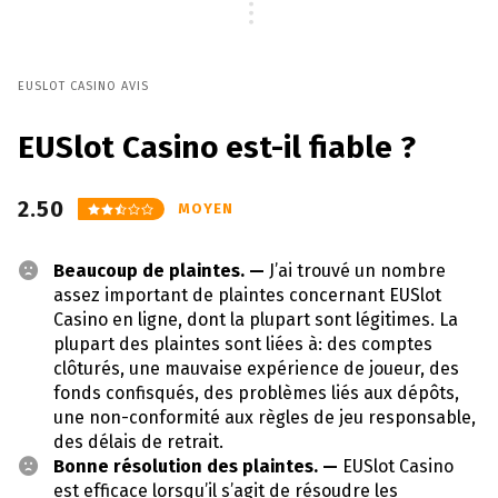
EUSLOT CASINO AVIS
EUSlot Casino est-il fiable ?
2.50
MOYEN
Beaucoup de plaintes. —
J’ai trouvé un nombre
assez important de plaintes concernant EUSlot
Casino en ligne, dont la plupart sont légitimes. La
plupart des plaintes sont liées à: des comptes
clôturés, une mauvaise expérience de joueur, des
fonds confisqués, des problèmes liés aux dépôts,
une non-conformité aux règles de jeu responsable,
des délais de retrait.
Bonne résolution des plaintes. —
EUSlot Casino
est efficace lorsqu’il s’agit de résoudre les