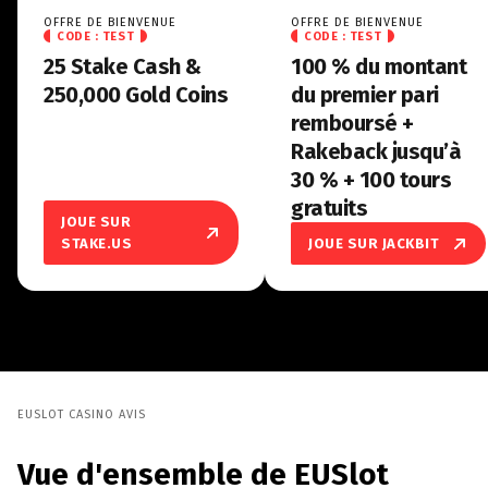
OFFRE DE BIENVENUE
OFFRE DE BIENVENUE
CODE : TEST
CODE : TEST
25 Stake Cash &
100 % du montant
250,000 Gold Coins
du premier pari
remboursé +
Rakeback jusqu’à
30 % + 100 tours
gratuits
JOUE SUR
STAKE.US
JOUE SUR JACKBIT
EUSLOT CASINO AVIS
Vue d'ensemble de EUSlot