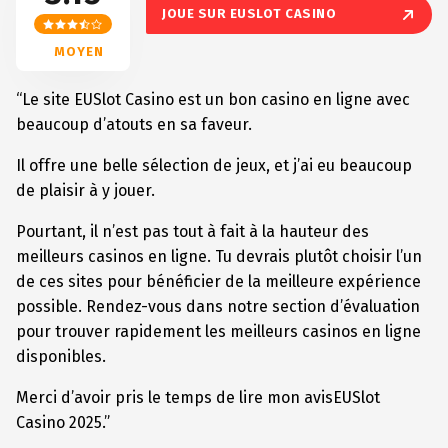
JOUE SUR EUSLOT CASINO
MOYEN
“Le site EUSlot Casino est un bon casino en ligne avec
beaucoup d’atouts en sa faveur.
Il offre une belle sélection de jeux, et j’ai eu beaucoup
de plaisir à y jouer.
Pourtant, il n’est pas tout à fait à la hauteur des
meilleurs casinos en ligne. Tu devrais plutôt choisir l’un
de ces sites pour bénéficier de la meilleure expérience
possible. Rendez-vous dans notre section d’évaluation
pour trouver rapidement les meilleurs casinos en ligne
disponibles.
Merci d’avoir pris le temps de lire mon avisEUSlot
Casino 2025.”