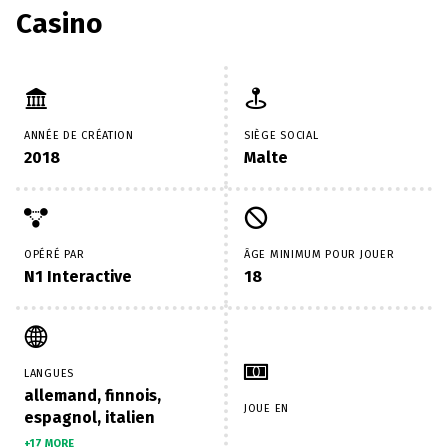
Casino
ANNÉE DE CRÉATION
SIÈGE SOCIAL
2018
Malte
OPÉRÉ PAR
ÂGE MINIMUM POUR JOUER
N1 Interactive
18
LANGUES
allemand, finnois,
JOUE EN
espagnol, italien
+17 MORE