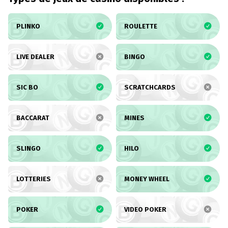
PLINKO
ROULETTE
LIVE DEALER
BINGO
SIC BO
SCRATCHCARDS
BACCARAT
MINES
SLINGO
HILO
LOTTERIES
MONEY WHEEL
POKER
VIDEO POKER