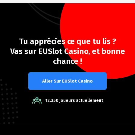
Tu apprécies ce que tu lis ?
Vas sur EUSlot Casino, et bonne
chance !
Aller Sur EUSlot Casino
12.350 joueurs actuellement