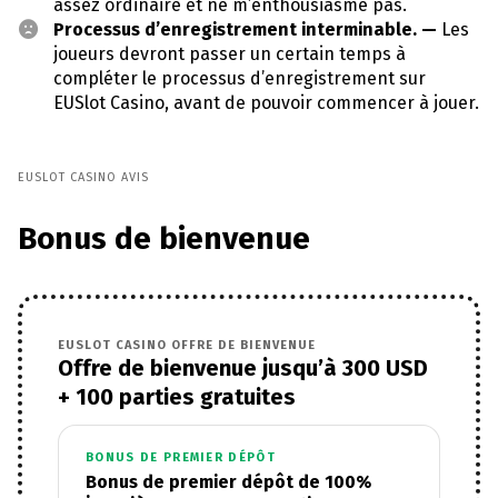
assez ordinaire et ne m’enthousiasme pas.
Processus d’enregistrement interminable. —
Les
joueurs devront passer un certain temps à
compléter le processus d’enregistrement sur
EUSlot Casino, avant de pouvoir commencer à jouer.
EUSLOT CASINO AVIS
Bonus de bienvenue
EUSLOT CASINO OFFRE DE BIENVENUE
Offre de bienvenue jusqu’à 300 USD
+ 100 parties gratuites
BONUS DE PREMIER DÉPÔT
Bonus de premier dépôt de 100%