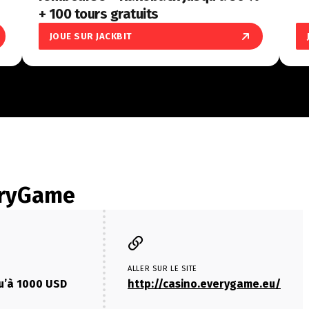
+ 100 tours gratuits
JOUE SUR JACKBIT
eryGame
ALLER SUR LE SITE
u’à 1000 USD
http://casino.everygame.eu/