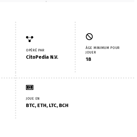
ÂGE MINIMUM POUR
OPÉRÉ PAR
JOUER
CitoPedia N.V.
18
JOUE EN
BTC, ETH, LTC, BCH