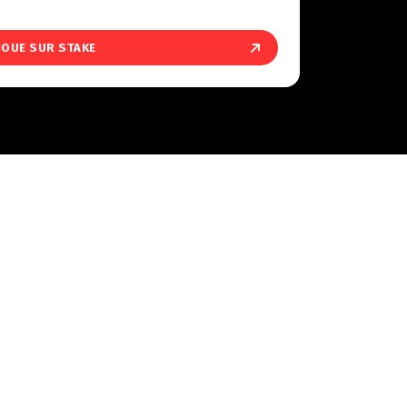
JOUE SUR STAKE