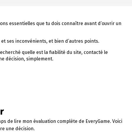
ons essentielles que tu dois connaître avant d’ouvrir un
et ses inconvénients, et bien d’autres points.
herché quelle est la fiabilité du site, contacté le
ne décision, simplement.
r
mps de lire mon évaluation complète de EveryGame. Voici
re une décision.