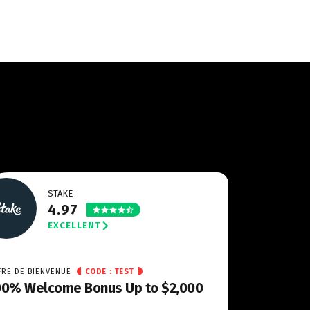
STAKE
4.97
EXCELLENT
FRE DE BIENVENUE
CODE : TEST
00% Welcome Bonus Up to $2,000