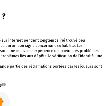
 ?
 sur internet pendant longtemps, j’ai trouvé peu
e qui un bon signe concernant sa fiabilité. Les
sur : une mauvaise expérience de joueur, des problèmes
problèmes liés aux dépôts, la vérification de l’identité, une
ande partie des réclamations portées par les joueurs sont
e