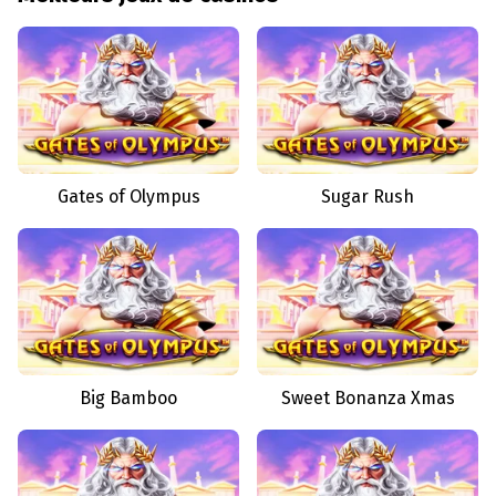
Gates of Olympus
Sugar Rush
Big Bamboo
Sweet Bonanza Xmas