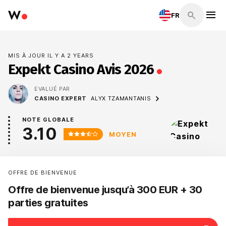
FR
MIS À JOUR IL Y A 2 YEARS
Expekt Casino Avis 2026
EVALUÉ PAR
CASINO EXPERT
ALYX TZAMANTANIS
NOTE GLOBALE
3.10
MOYEN
OFFRE DE BIENVENUE
Offre de bienvenue jusqu’à 300 EUR + 30
parties gratuites