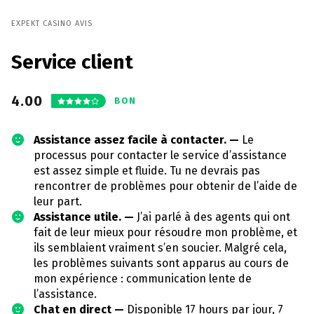
EXPEKT CASINO AVIS
Service client
4.00
BON
Assistance assez facile à contacter. —
Le
processus pour contacter le service d’assistance
est assez simple et fluide. Tu ne devrais pas
rencontrer de problèmes pour obtenir de l’aide de
leur part.
Assistance utile. —
J’ai parlé à des agents qui ont
fait de leur mieux pour résoudre mon problème, et
ils semblaient vraiment s’en soucier. Malgré cela,
les problèmes suivants sont apparus au cours de
mon expérience : communication lente de
l’assistance.
Chat en direct —
Disponible 17 hours par jour, 7