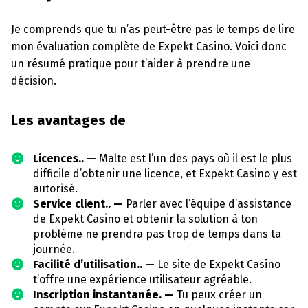
Je comprends que tu n’as peut-être pas le temps de lire
mon évaluation complète de Expekt Casino. Voici donc
un résumé pratique pour t’aider à prendre une
décision.
Les avantages de
Licences.. —
Malte est l’un des pays où il est le plus
difficile d’obtenir une licence, et Expekt Casino y est
autorisé.
Service client.. —
Parler avec l’équipe d’assistance
de Expekt Casino et obtenir la solution à ton
problème ne prendra pas trop de temps dans ta
journée.
Facilité d’utilisation.. —
Le site de Expekt Casino
t’offre une expérience utilisateur agréable.
Inscription instantanée. —
Tu peux créer un