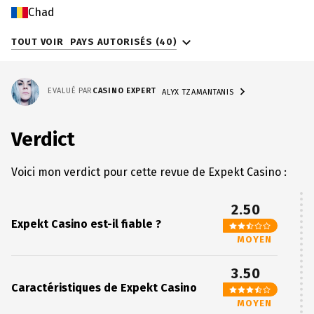
Chad
TOUT VOIR
PAYS AUTORISÉS (40)
EVALUÉ PAR
CASINO EXPERT
ALYX TZAMANTANIS
Verdict
Voici mon verdict pour cette revue de Expekt Casino :
2.50
Expekt Casino est-il fiable ?
MOYEN
3.50
Caractéristiques de Expekt Casino
MOYEN