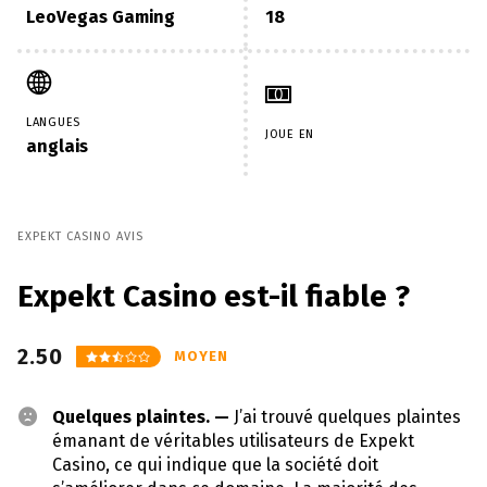
LeoVegas Gaming
18
LANGUES
JOUE EN
anglais
EXPEKT CASINO AVIS
Expekt Casino est-il fiable ?
2.50
MOYEN
Quelques plaintes. —
J’ai trouvé quelques plaintes
émanant de véritables utilisateurs de Expekt
Casino, ce qui indique que la société doit