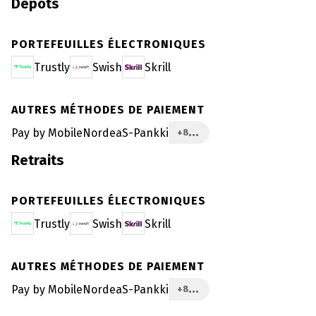
Dépôts
PORTEFEUILLES ÉLECTRONIQUES
Trustly
Swish
Skrill
AUTRES MÉTHODES DE PAIEMENT
Pay by Mobile
Nordea
S-Pankki
+8
Retraits
PORTEFEUILLES ÉLECTRONIQUES
Trustly
Swish
Skrill
AUTRES MÉTHODES DE PAIEMENT
Pay by Mobile
Nordea
S-Pankki
+8