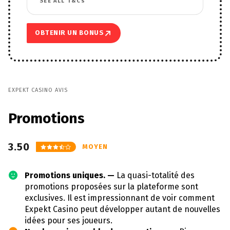
SEE ALL T&Cs
Free Spins : 30
Wagering Requirements : 30x
Game/Product Restrictions : No restrictions
OBTENIR UN BONUS
EXPEKT CASINO AVIS
Promotions
3.50
MOYEN
Promotions uniques. —
La quasi-totalité des
promotions proposées sur la plateforme sont
exclusives. Il est impressionnant de voir comment
Expekt Casino peut développer autant de nouvelles
idées pour ses joueurs.