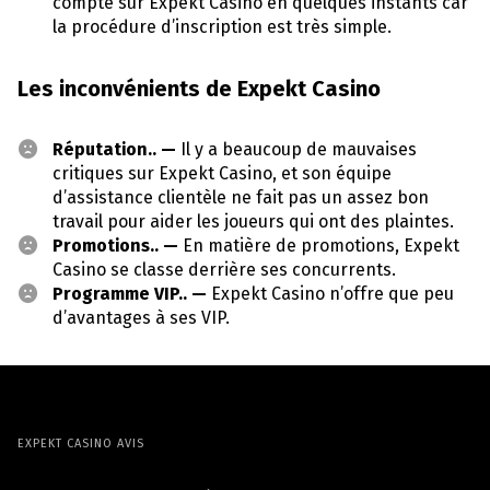
compte sur Expekt Casino en quelques instants car
la procédure d’inscription est très simple.
Les inconvénients de Expekt Casino
Réputation.. —
Il y a beaucoup de mauvaises
critiques sur Expekt Casino, et son équipe
d’assistance clientèle ne fait pas un assez bon
travail pour aider les joueurs qui ont des plaintes.
Promotions.. —
En matière de promotions, Expekt
Casino se classe derrière ses concurrents.
Programme VIP.. —
Expekt Casino n’offre que peu
d’avantages à ses VIP.
EXPEKT CASINO AVIS