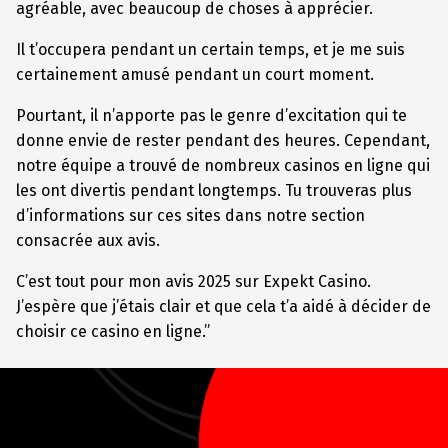
agréable, avec beaucoup de choses à apprécier.
Il t’occupera pendant un certain temps, et je me suis
certainement amusé pendant un court moment.
Pourtant, il n’apporte pas le genre d’excitation qui te
donne envie de rester pendant des heures. Cependant,
notre équipe a trouvé de nombreux casinos en ligne qui
les ont divertis pendant longtemps. Tu trouveras plus
d’informations sur ces sites dans notre section
consacrée aux avis.
C’est tout pour mon avis 2025 sur Expekt Casino.
J’espère que j’étais clair et que cela t’a aidé à décider de
choisir ce casino en ligne.”