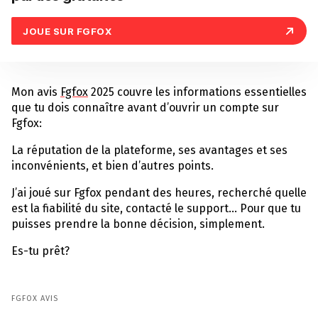
JOUE SUR FGFOX
Mon avis
Fgfox
2025 couvre les informations essentielles
que tu dois connaître avant d’ouvrir un compte sur
Fgfox:
La réputation de la plateforme, ses avantages et ses
inconvénients, et bien d’autres points.
J’ai joué sur Fgfox pendant des heures, recherché quelle
est la fiabilité du site, contacté le support… Pour que tu
puisses prendre la bonne décision, simplement.
Es-tu prêt?
FGFOX AVIS