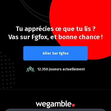
Tu apprécies ce que tu lis ?
Vas sur Fgfox, et bonne chance !
Aller Sur Fgfox
12.350 joueurs actuellement