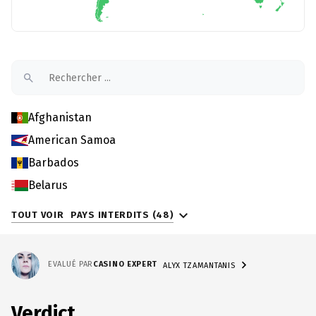
Afghanistan
American Samoa
Barbados
Belarus
TOUT VOIR
PAYS INTERDITS (48)
EVALUÉ PAR
CASINO EXPERT
ALYX TZAMANTANIS
Verdict