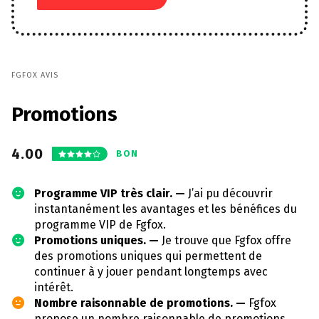
FGFOX AVIS
Promotions
4.00
BON
Programme VIP très clair. —
J’ai pu découvrir
instantanément les avantages et les bénéfices du
programme VIP de Fgfox.
Promotions uniques. —
Je trouve que Fgfox offre
des promotions uniques qui permettent de
continuer à y jouer pendant longtemps avec
intérêt.
Nombre raisonnable de promotions. —
Fgfox
propose un nombre raisonnable de promotions