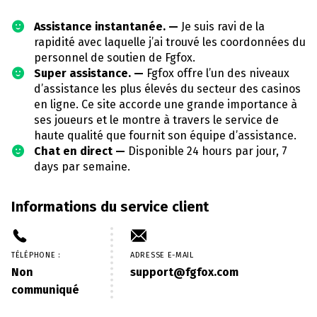
Assistance instantanée. —
Je suis ravi de la
rapidité avec laquelle j’ai trouvé les coordonnées du
personnel de soutien de Fgfox.
Super assistance. —
Fgfox offre l’un des niveaux
d’assistance les plus élevés du secteur des casinos
en ligne. Ce site accorde une grande importance à
ses joueurs et le montre à travers le service de
haute qualité que fournit son équipe d’assistance.
Chat en direct —
Disponible 24 hours par jour, 7
days par semaine.
Informations du service client
TÉLÉPHONE :
ADRESSE E-MAIL
Non
support@fgfox.com
communiqué