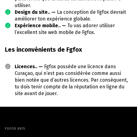
utiliser.
Design du site.. —
La conception de Fgfox devrait
améliorer ton expérience globale.
Expérience mobile.. —
Tu vas adorer utiliser
l’excellent site web mobile de Fgfox.
Les inconvénients de Fgfox
Licences.. —
Fgfox possède une licence dans
Curaçao, qui n’est pas considérée comme aussi
bien notée que d’autres licences. Par conséquent,
tu dois tenir compte de la réputation en ligne du
site avant de jouer.
FGFOX AVIS