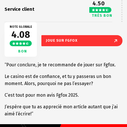
4.50
Service client
TRÈS BON
NOTE GLOBALE
4.08
JOUE SUR FGFOX
BON
“Pour conclure, je te recommande de jouer sur Fgfox.
Le casino est de confiance, et tu y passeras un bon
moment. Alors, pourquoi ne pas l’essayer?
C’est tout pour mon avis Fgfox 2025.
J’espère que tu as apprecié mon article autant que j’ai
aimé l’écrire!”