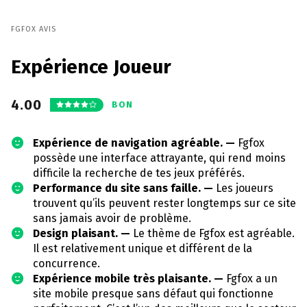
FGFOX AVIS
Expérience Joueur
4.00
BON
Expérience de navigation agréable. —
Fgfox
possède une interface attrayante, qui rend moins
difficile la recherche de tes jeux préférés.
Performance du site sans faille. —
Les joueurs
trouvent qu’ils peuvent rester longtemps sur ce site
sans jamais avoir de problème.
Design plaisant. —
Le thème de Fgfox est agréable.
Il est relativement unique et différent de la
concurrence.
Expérience mobile très plaisante. —
Fgfox a un
site mobile presque sans défaut qui fonctionne