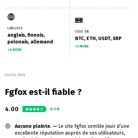
LANGUES
JOUE EN
anglais, finnois,
BTC, ETH, USDT, XRP
polonais, allemand
+3 MORE
+6 MORE
FGFOX AVIS
Fgfox est-il fiable ?
4.00
BON
Aucune plainte. —
Le site Fgfox semble jouir d’une
excellente réputation auprès de ses utilisateurs,