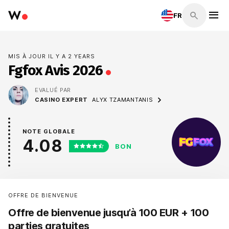
FR
MIS À JOUR IL Y A 2 YEARS
Fgfox Avis 2026
EVALUÉ PAR
CASINO EXPERT
ALYX TZAMANTANIS
NOTE GLOBALE
4.08
BON
OFFRE DE BIENVENUE
Offre de bienvenue jusqu’à 100 EUR + 100
parties gratuites