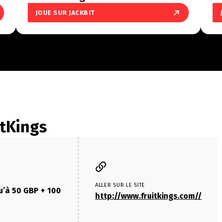
JOUE SUR JACKBIT
itKings
ALLER SUR LE SITE
u’à 50 GBP + 100
http://www.fruitkings.com//