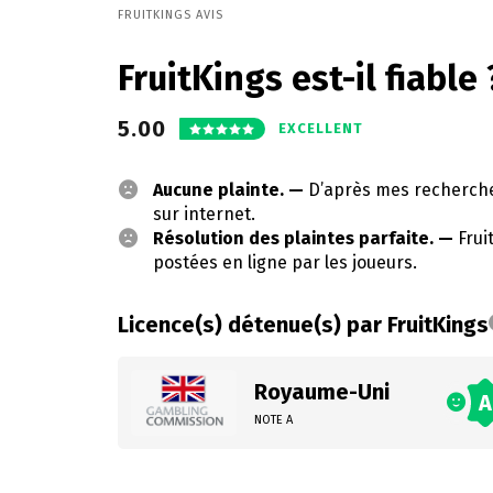
FRUITKINGS AVIS
FruitKings est-il fiable 
5.00
EXCELLENT
Aucune plainte. —
D’après mes recherches
sur internet.
Résolution des plaintes parfaite. —
Frui
postées en ligne par les joueurs.
Licence(s) détenue(s) par FruitKings
Royaume-Uni
A
NOTE A