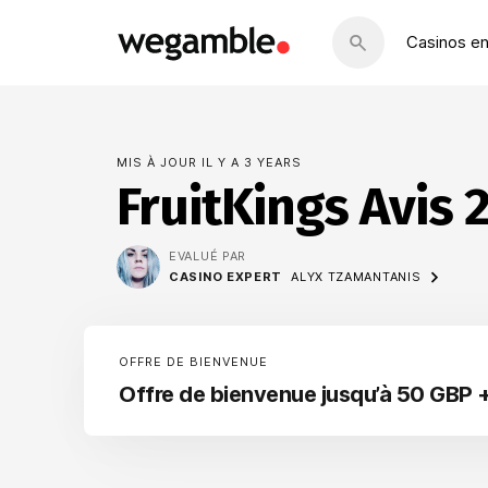
Casinos en
MIS À JOUR IL Y A 3 YEARS
FruitKings Avis 
EVALUÉ PAR
CASINO EXPERT
ALYX TZAMANTANIS
OFFRE DE BIENVENUE
Offre de bienvenue jusqu’à 50 GBP +