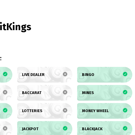
uitKings
:
LIVE DEALER
BINGO
BACCARAT
MINES
LOTTERIES
MONEY WHEEL
JACKPOT
BLACKJACK