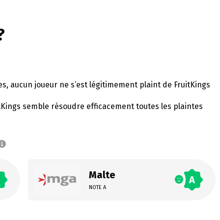
?
, aucun joueur ne s’est légitimement plaint de FruitKings
tKings semble résoudre efficacement toutes les plaintes
Malte
A
NOTE A