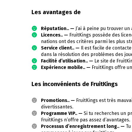
Les avantages de
Réputation.. —
J’ai à peine pu trouver un 
Licences.. —
FruitKings possède des licen
nations ont des critères parmi les plus str
Service client.. —
Il est facile de contacte
dans la résolution des problèmes des jou
Facilité d’utilisation.. —
Le site de FruitK
Expérience mobile.. —
FruitKings offre u
Les inconvénients de FruitKings
Promotions.. —
FruitKings est très mauva
divertissantes.
Programme VIP.. —
Si tu recherches un p
FruitKings n’offre pas assez d’avantages.
Processus d’enregistrement long.. —
Tu