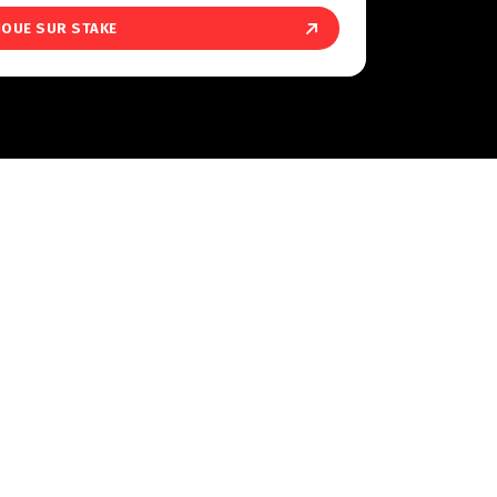
JOUE SUR STAKE