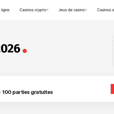
 ligne
Casinos crypto
Jeux de casino
Casinos s
2026
 100 parties gratuites