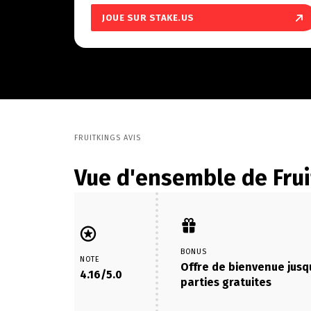
JOUE SUR STAKE.US
FRUITKINGS AVIS
Vue d'ensemble de Fru
BONUS
NOTE
Offre de bienvenue jusq
4.16/5.0
parties gratuites