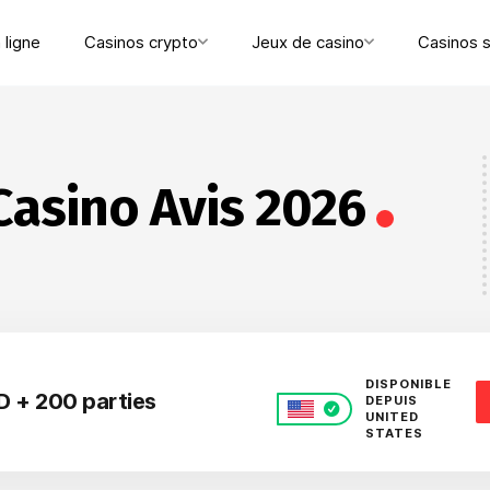
 ligne
Casinos crypto
Jeux de casino
Casinos s
asino Avis 2026
DISPONIBLE
D + 200 parties
DEPUIS
UNITED
STATES