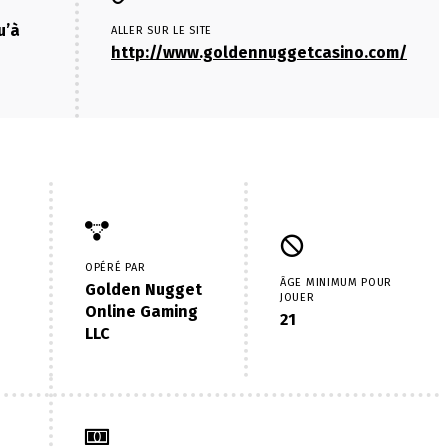
u’à
ALLER SUR LE SITE
http://www.goldennuggetcasino.com/
OPÉRÉ PAR
ÂGE MINIMUM POUR
Golden Nugget
JOUER
Online Gaming
21
LLC