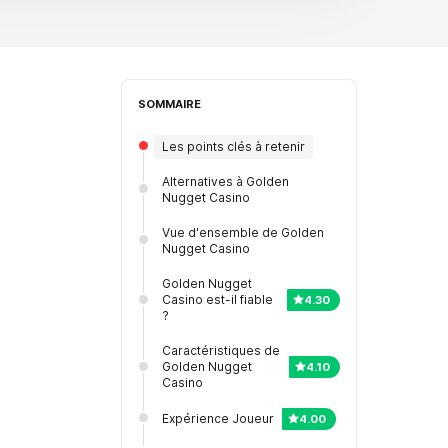
SOMMAIRE
Les points clés à retenir
Alternatives à Golden
Nugget Casino
Vue d'ensemble de Golden
Nugget Casino
Golden Nugget
Casino est-il fiable
4.30
?
Caractéristiques de
Golden Nugget
4.10
Casino
Expérience Joueur
4.00