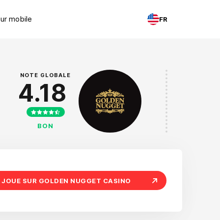
ur mobile
FR
NOTE GLOBALE
4.18
BON
JOUE SUR GOLDEN NUGGET CASINO