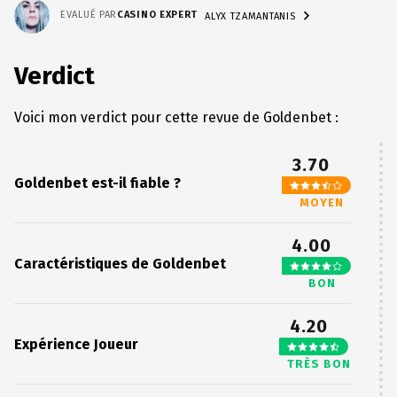
EVALUÉ PAR
CASINO EXPERT
ALYX TZAMANTANIS
Verdict
Voici mon verdict pour cette revue de Goldenbet :
3.70
Goldenbet est-il fiable ?
MOYEN
4.00
Caractéristiques de Goldenbet
BON
4.20
Expérience Joueur
TRÈS BON