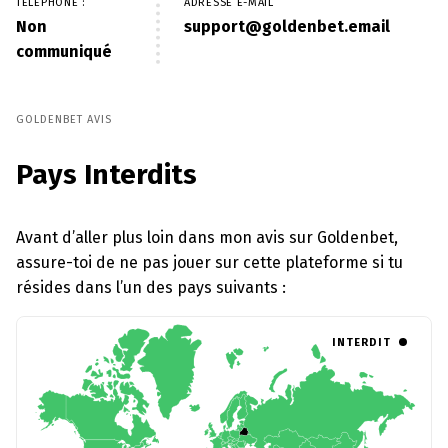
TÉLÉPHONE :
ADRESSE E-MAIL
Non
support@goldenbet.email
communiqué
GOLDENBET AVIS
Pays Interdits
Avant d’aller plus loin dans mon avis sur Goldenbet,
assure-toi de ne pas jouer sur cette plateforme si tu
résides dans l’un des pays suivants :
INTERDIT