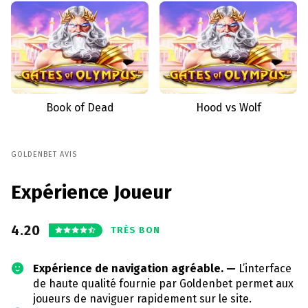
Book of Dead
Hood vs Wolf
GOLDENBET AVIS
Expérience Joueur
4.20
TRÈS BON
Expérience de navigation agréable. —
L’interface
de haute qualité fournie par Goldenbet permet aux
joueurs de naviguer rapidement sur le site.