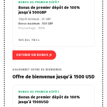
BONUS DE PREMIER DÉPÔT
Bonus de premier dépôt de 100%
jusqu’à 500GBP
Dépôt minimum : 20 GBP
Bonus maximum : 500 GBP
Pourcentage : 100%
Fonctionne avec : Jeux de casino
Wagering Requirements : 35x
SEE ALL T&Cs
OBTENIR UN BONUS
GOLDENBET OFFRE DE BIENVENUE
Offre de bienvenue jusqu’à 1500 USD
BONUS DE PREMIER DÉPÔT
Bonus de premier dépôt de 100%
jusqu’à 1500USD