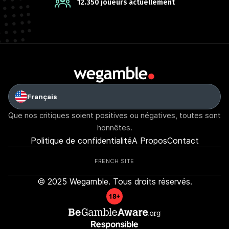
12.350 joueurs actuellement
Français
Que nos critiques soient positives ou négatives, toutes sont
honnêtes.
Politique de confidentialité
A Propos
Contact
FRENCH SITE
© 2025 Wegamble. Tous droits réservés.