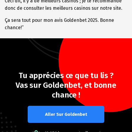
Ceci dit, il y a de meilleurs casinos ; je te recommande
donc de consulter les meilleurs casinos sur notre site.
Ça sera tout pour mon avis Goldenbet 2025. Bonne
chance!”
Tu apprécies ce que tu lis ?
Vas sur Goldenbet, et bonne
chance !
Aller Sur Goldenbet