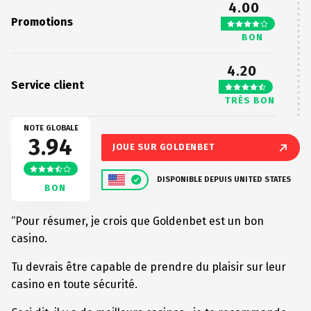
4.00
Promotions
BON
4.20
Service client
TRÈS BON
NOTE GLOBALE
3.94
JOUE SUR GOLDENBET
DISPONIBLE DEPUIS UNITED STATES
BON
“Pour résumer, je crois que Goldenbet est un bon
casino.
Tu devrais être capable de prendre du plaisir sur leur
casino en toute sécurité.