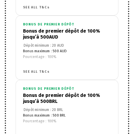
Wagering Requirements : 35x
SEE ALL T&Cs
BONUS DE PREMIER DÉPÔT
Bonus de premier dépôt de 100%
jusqu’à 500AUD
Dépôt minimum : 20 AUD
Bonus maximum : 500 AUD
Pourcentage : 100%
Fonctionne avec : Jeux de casino
Wagering Requirements : 35x
SEE ALL T&Cs
BONUS DE PREMIER DÉPÔT
Bonus de premier dépôt de 100%
jusqu’à 500BRL
Dépôt minimum : 20 BRL
Bonus maximum : 500 BRL
Pourcentage : 100%
Fonctionne avec : Jeux de casino
Wagering Requirements : 35x