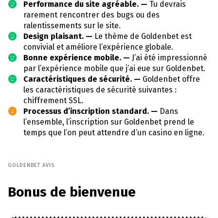
Performance du site agréable. —
Tu devrais
rarement rencontrer des bugs ou des
ralentissements sur le site.
Design plaisant. —
Le thème de Goldenbet est
convivial et améliore l’expérience globale.
Bonne expérience mobile. —
J’ai été impressionné
par l’expérience mobile que j’ai eue sur Goldenbet.
Caractéristiques de sécurité. —
Goldenbet offre
les caractéristiques de sécurité suivantes :
chiffrement SSL.
Processus d’inscription standard. —
Dans
l’ensemble, l’inscription sur Goldenbet prend le
temps que l’on peut attendre d’un casino en ligne.
GOLDENBET AVIS
Bonus de bienvenue