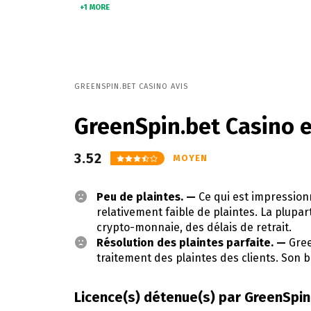
+1 MORE
GREENSPIN.BET CASINO AVIS
GreenSpin.bet Casino es
3.52
MOYEN
Peu de plaintes. —
Ce qui est impression
relativement faible de plaintes. La plupar
crypto-monnaie, des délais de retrait.
Résolution des plaintes parfaite. —
Gree
traitement des plaintes des clients. Son b
Licence(s) détenue(s) par GreenSpin