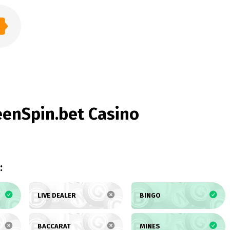
eenSpin.bet Casino
:
LIVE DEALER
BINGO
BACCARAT
MINES