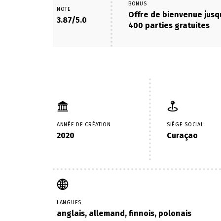
BONUS
NOTE
Offre de bienvenue jusq
3.87/5.0
400 parties gratuites
ANNÉE DE CRÉATION
SIÈGE SOCIAL
2020
Curaçao
LANGUES
anglais, allemand, finnois, polonais