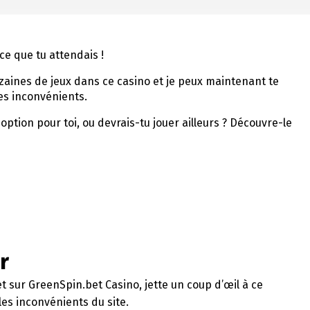
ce que tu attendais !
izaines de jeux dans ce casino et je peux maintenant te
es inconvénients.
ption pour toi, ou devrais-tu jouer ailleurs ? Découvre-le
r
et sur GreenSpin.bet Casino, jette un coup d’œil à ce
es inconvénients du site.