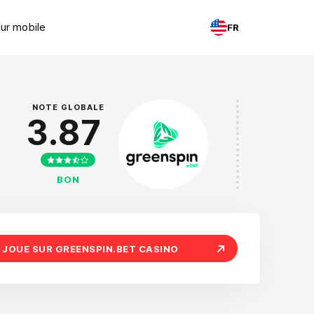
ur mobile
FR
NOTE GLOBALE
3.87
BON
JOUE SUR GREENSPIN.BET CASINO