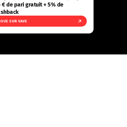
 € de pari gratuit + 5% de
ashback
JOUE SUR VAVE