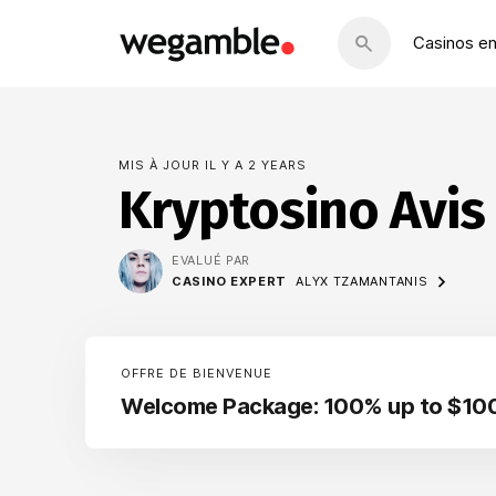
Casinos en
MIS À JOUR IL Y A 2 YEARS
Kryptosino Avis
EVALUÉ PAR
CASINO EXPERT
ALYX TZAMANTANIS
OFFRE DE BIENVENUE
Welcome Package: 100% up to $10