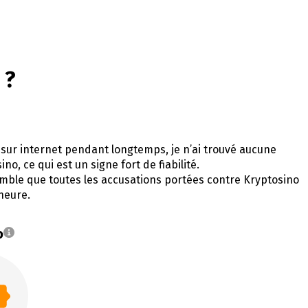
 ?
sur internet pendant longtemps, je n’ai trouvé aucune
o, ce qui est un signe fort de fiabilité.
emble que toutes les accusations portées contre Kryptosino
heure.
o