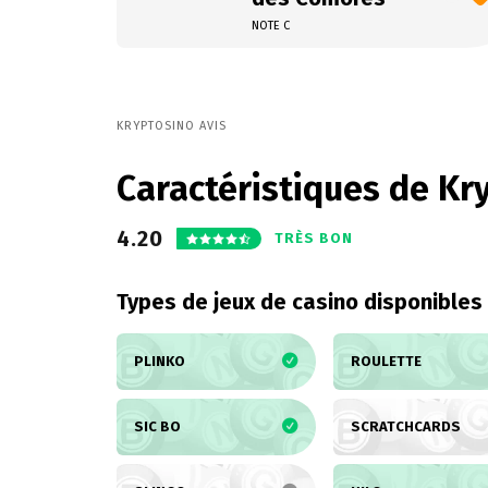
NOTE C
KRYPTOSINO AVIS
Caractéristiques de Kr
4.20
TRÈS BON
Types de jeux de casino disponibles 
PLINKO
ROULETTE
SIC BO
SCRATCHCARDS