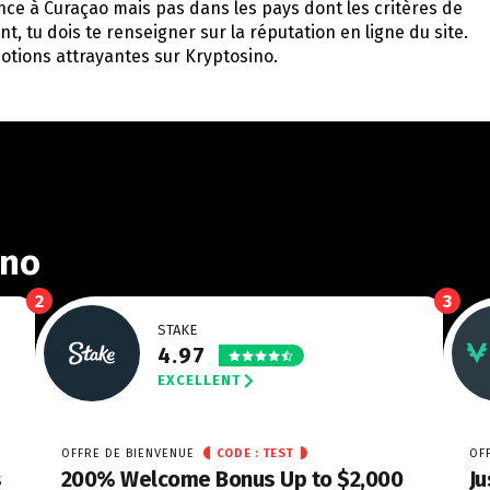
ce à Curaçao mais pas dans les pays dont les critères de
nt, tu dois te renseigner sur la réputation en ligne du site.
otions attrayantes sur Kryptosino.
ino
2
3
STAKE
4.97
EXCELLENT
OFFRE DE BIENVENUE
CODE : TEST
OF
s
200% Welcome Bonus Up to $2,000
Ju