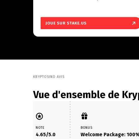
JOUE SUR STAKE.US
KRYPTOSINO AVIS
Vue d'ensemble de Kry
NOTE
BONUS
4.65/5.0
Welcome Package: 100%