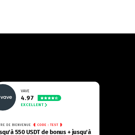
VAVE
4.97
EXCELLENT
FRE DE BIENVENUE
CODE : TEST
squ'à 550 USDT de bonus + jusqu'à