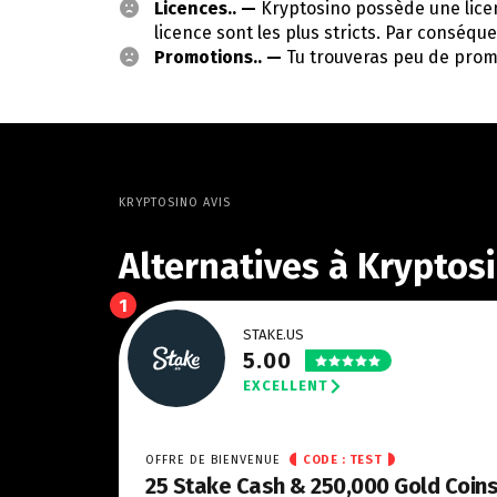
Licences.. —
Kryptosino possède une licen
licence sont les plus stricts. Par conséque
Promotions.. —
Tu trouveras peu de prom
KRYPTOSINO AVIS
Alternatives à Kryptos
1
STAKE.US
5.00
EXCELLENT
OFFRE DE BIENVENUE
CODE : TEST
25 Stake Cash & 250,000 Gold Coin