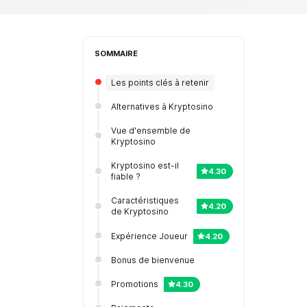
SOMMAIRE
Les points clés à retenir
Alternatives à Kryptosino
Vue d'ensemble de
Kryptosino
Kryptosino est-il
4.30
fiable ?
Caractéristiques
4.20
de Kryptosino
Expérience Joueur
4.20
Bonus de bienvenue
Promotions
4.30