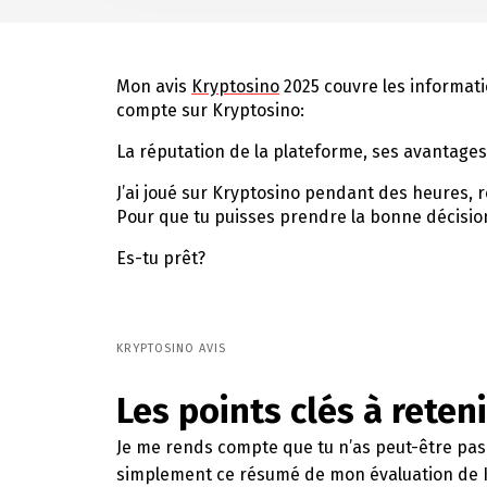
Mon avis
Kryptosino
2025 couvre les informati
compte sur Kryptosino:
La réputation de la plateforme, ses avantages 
J’ai joué sur Kryptosino pendant des heures, re
Pour que tu puisses prendre la bonne décisio
Es-tu prêt?
KRYPTOSINO AVIS
Les points clés à reteni
Je me rends compte que tu n’as peut-être pas le
simplement ce résumé de mon évaluation de 