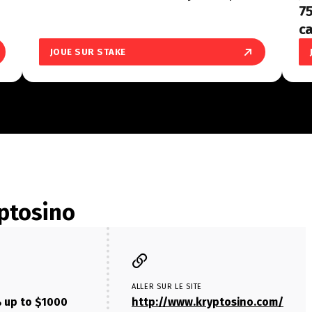
75
c
JOUE SUR STAKE
ptosino
ALLER SUR LE SITE
 up to $1000
http://www.kryptosino.com/