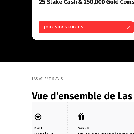
25 Stake Cash & 250,000 Gold Coin
JOUE SUR STAKE.US
LAS ATLANTIS AVIS
Vue d'ensemble de Las 
NOTE
BONUS