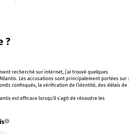
e ?
ent recherché sur internet, j’ai trouvé quelques
Atlantis. Les accusations sont principalement portées sur :
ds confisqués, la vérification de l’identité, des délais de
antis est efficace lorsqu’il s’agit de résoudre les
is