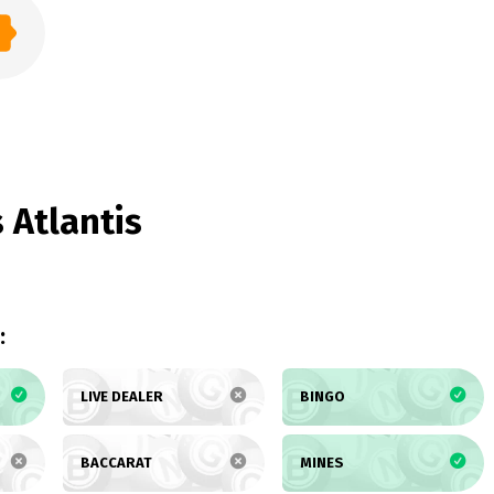
 Atlantis
:
LIVE DEALER
BINGO
BACCARAT
MINES