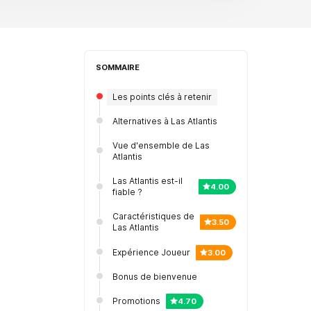
SOMMAIRE
Les points clés à retenir
Alternatives à Las Atlantis
Vue d'ensemble de Las
Atlantis
Las Atlantis est-il
4.00
fiable ?
Caractéristiques de
3.50
Las Atlantis
Expérience Joueur
3.00
Bonus de bienvenue
Promotions
4.70