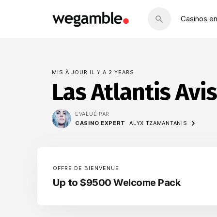
Casinos en
MIS À JOUR IL Y A 2 YEARS
Las Atlantis Avi
EVALUÉ PAR
CASINO EXPERT
ALYX TZAMANTANIS
OFFRE DE BIENVENUE
Up to $9500 Welcome Pack