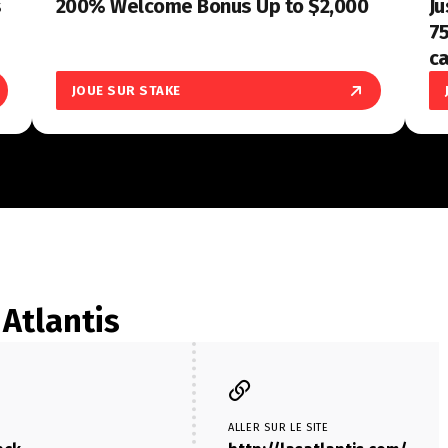
s
200% Welcome Bonus Up to $2,000
Ju
75
c
JOUE SUR STAKE
Atlantis
ALLER SUR LE SITE