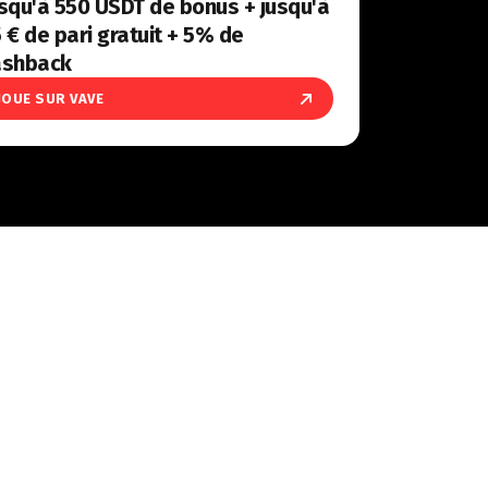
squ'à 550 USDT de bonus + jusqu'à
 € de pari gratuit + 5% de
ashback
JOUE SUR VAVE