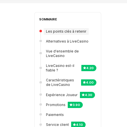
SOMMAIRE
Les points clés à retenir
Alternatives à LiveCasino
Vue d'ensemble de
LiveCasino
LiveCasino est-il
4.20
fiable ?
Caractéristiques
4.00
de LiveCasino
Expérience Joueur
4.30
Promotions
3.90
Paiements
Service client
4.10