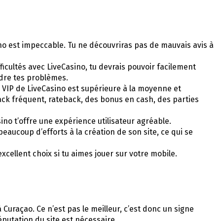
no est impeccable. Tu ne découvriras pas de mauvais avis à
ficultés avec LiveCasino, tu devrais pouvoir facilement
udre tes problèmes.
s VIP de LiveCasino est supérieure à la moyenne et
ack fréquent, rateback, des bonus en cash, des parties
sino t’offre une expérience utilisateur agréable.
eaucoup d’efforts à la création de son site, ce qui se
xcellent choix si tu aimes jouer sur votre mobile.
 Curaçao. Ce n’est pas le meilleur, c’est donc un signe
putation du site est nécessaire.