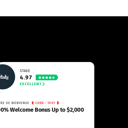
STAKE
4.97
EXCELLENT
FRE DE BIENVENUE
CODE : TEST
00% Welcome Bonus Up to $2,000