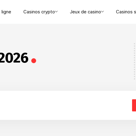
 ligne
Casinos crypto
Jeux de casino
Casinos s
 2026