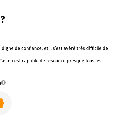
 ?
igne de confiance, et il s’est avéré très difficile de
.
Casino est capable de résoudre presque tous les
o