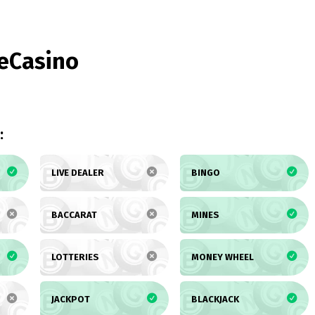
veCasino
:
LIVE DEALER
BINGO
BACCARAT
MINES
LOTTERIES
MONEY WHEEL
JACKPOT
BLACKJACK