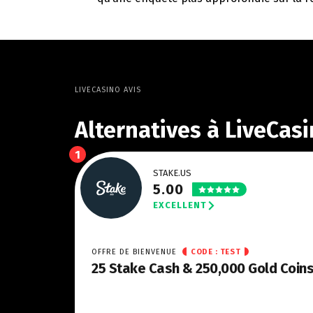
LIVECASINO AVIS
Alternatives à LiveCas
1
STAKE.US
5.00
EXCELLENT
OFFRE DE BIENVENUE
CODE : TEST
25 Stake Cash & 250,000 Gold Coin