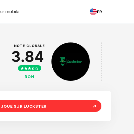
ur mobile
FR
NOTE GLOBALE
3.84
BON
JOUE SUR LUCKSTER