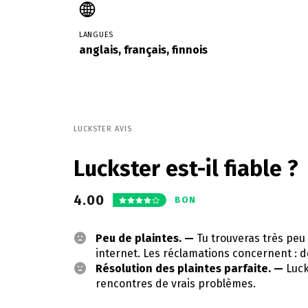
LANGUES
anglais, français, finnois
LUCKSTER AVIS
Luckster est-il fiable ?
4.00
BON
Peu de plaintes. —
Tu trouveras très peu
internet. Les réclamations concernent : d
Résolution des plaintes parfaite. —
Lucks
rencontres de vrais problèmes.