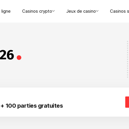
 ligne
Casinos crypto
Jeux de casino
Casinos s
026
+ 100 parties gratuites