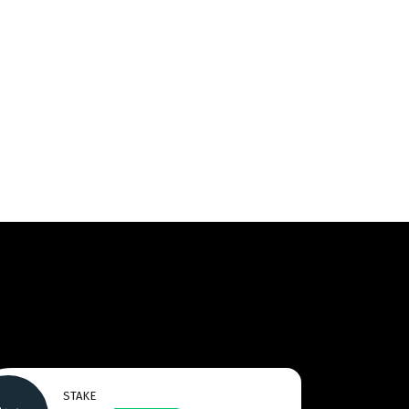
STAKE