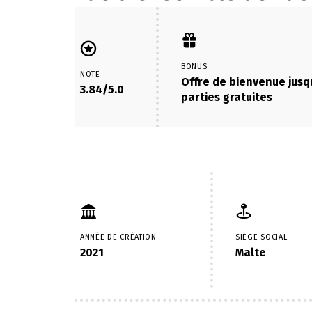
BONUS
NOTE
Offre de bienvenue jusq
3.84/5.0
parties gratuites
ANNÉE DE CRÉATION
SIÈGE SOCIAL
2021
Malte