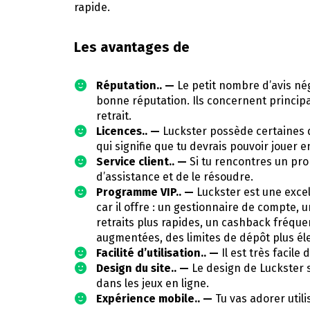
rapide.
Les avantages de
Réputation.. —
Le petit nombre d’avis né
bonne réputation. Ils concernent princip
retrait.
Licences.. —
Luckster possède certaines 
qui signifie que tu devrais pouvoir jouer en
Service client.. —
Si tu rencontres un prob
d’assistance et de le résoudre.
Programme VIP.. —
Luckster est une excel
car il offre : un gestionnaire de compte,
retraits plus rapides, un cashback fréquen
augmentées, des limites de dépôt plus éle
Facilité d’utilisation.. —
Il est très facile
Design du site.. —
Le design de Luckster 
dans les jeux en ligne.
Expérience mobile.. —
Tu vas adorer utili