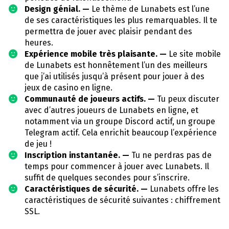
Design génial. —
Le thème de Lunabets est l’une
de ses caractéristiques les plus remarquables. Il te
permettra de jouer avec plaisir pendant des
heures.
Expérience mobile très plaisante. —
Le site mobile
de Lunabets est honnêtement l’un des meilleurs
que j’ai utilisés jusqu’à présent pour jouer à des
jeux de casino en ligne.
Communauté de joueurs actifs. —
Tu peux discuter
avec d’autres joueurs de Lunabets en ligne, et
notamment via un groupe Discord actif, un groupe
Telegram actif. Cela enrichit beaucoup l’expérience
de jeu !
Inscription instantanée. —
Tu ne perdras pas de
temps pour commencer à jouer avec Lunabets. Il
suffit de quelques secondes pour s’inscrire.
Caractéristiques de sécurité. —
Lunabets offre les
caractéristiques de sécurité suivantes : chiffrement
SSL.