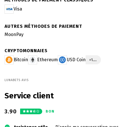
Visa
AUTRES MÉTHODES DE PAIEMENT
MoonPay
CRYPTOMONNAIES
Bitcoin
Ethereum
USD Coin
+1
LUNABETS AVIS
Service client
3.90
BON