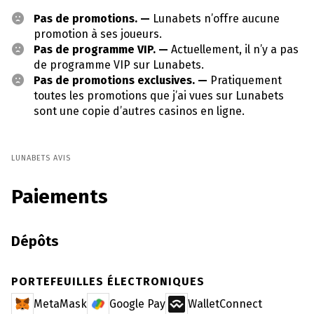
Pas de promotions. —
Lunabets n’offre aucune
promotion à ses joueurs.
Pas de programme VIP. —
Actuellement, il n’y a pas
de programme VIP sur Lunabets.
Pas de promotions exclusives. —
Pratiquement
toutes les promotions que j’ai vues sur Lunabets
sont une copie d’autres casinos en ligne.
LUNABETS AVIS
Paiements
Dépôts
PORTEFEUILLES ÉLECTRONIQUES
MetaMask
Google Pay
WalletConnect