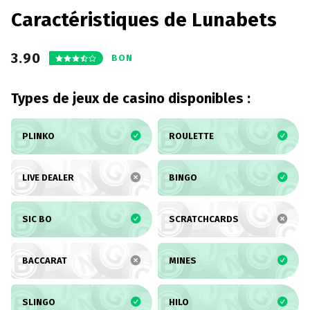
Caractéristiques de Lunabets
3.90
BON
Types de jeux de casino disponibles :
PLINKO
ROULETTE
LIVE DEALER
BINGO
SIC BO
SCRATCHCARDS
BACCARAT
MINES
SLINGO
HILO