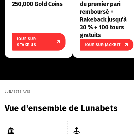
250,000 Gold Coins
du premier pari
remboursé +
Rakeback jusqu’à
30 % + 100 tours
gratuits
JOUE SUR
STAKE.US
JOUE SUR JACKBIT
LUNABETS AVIS
Vue d'ensemble de Lunabets