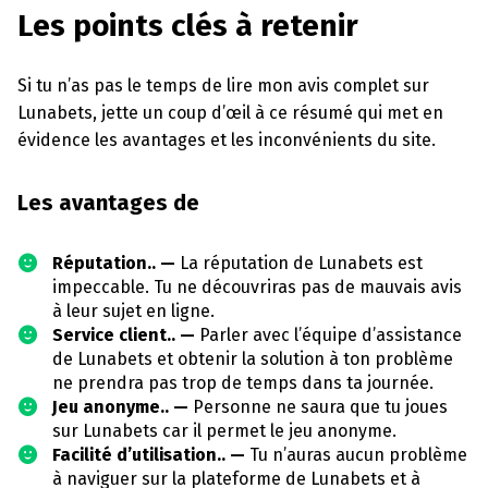
Les points clés à retenir
Si tu n’as pas le temps de lire mon avis complet sur
Lunabets, jette un coup d’œil à ce résumé qui met en
évidence les avantages et les inconvénients du site.
Les avantages de
Réputation.. —
La réputation de Lunabets est
impeccable. Tu ne découvriras pas de mauvais avis
à leur sujet en ligne.
Service client.. —
Parler avec l’équipe d’assistance
de Lunabets et obtenir la solution à ton problème
ne prendra pas trop de temps dans ta journée.
Jeu anonyme.. —
Personne ne saura que tu joues
sur Lunabets car il permet le jeu anonyme.
Facilité d’utilisation.. —
Tu n’auras aucun problème
à naviguer sur la plateforme de Lunabets et à