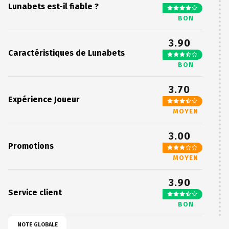
Lunabets est-il fiable ?
BON
3.90
Caractéristiques de Lunabets
BON
3.70
Expérience Joueur
MOYEN
3.00
Promotions
MOYEN
3.90
Service client
BON
NOTE GLOBALE