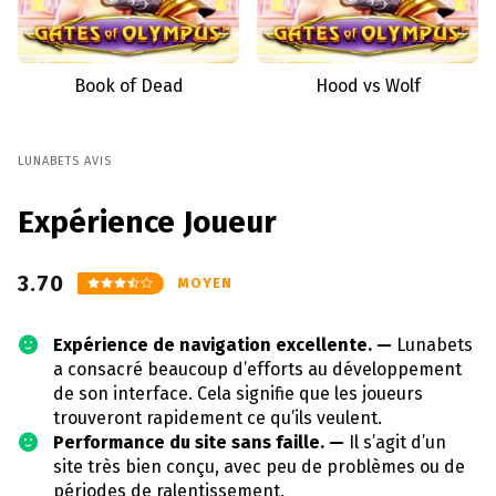
Book of Dead
Hood vs Wolf
LUNABETS AVIS
Expérience Joueur
3.70
MOYEN
Expérience de navigation excellente. —
Lunabets
a consacré beaucoup d’efforts au développement
de son interface. Cela signifie que les joueurs
trouveront rapidement ce qu’ils veulent.
Performance du site sans faille. —
Il s’agit d’un
site très bien conçu, avec peu de problèmes ou de
périodes de ralentissement.