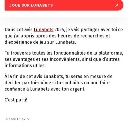
JOUE SUR LUNABETS
Dans cet avis
Lunabets
2025, je vais partager avec toi ce
que j’ai appris après des heures de recherches et
d’expérience de jeu sur Lunabets.
Tu trouveras toutes les fonctionnalités de la plateforme,
ses avantages et ses inconvénients, ainsi que d’autres
informations utiles.
À la fin de cet avis Lunabets, tu seras en mesure de
décider par toi-même si tu souhaites ou non faire
confiance à Lunabets avec ton argent.
C’est parti!
LUNABETS AVIS