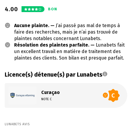
4.00
BON
Aucune plainte. —
J’ai passé pas mal de temps à
faire des recherches, mais je n’ai pas trouvé de
plaintes notables concernant Lunabets.
Résolution des plaintes parfaite. —
Lunabets fait
un excellent travail en matière de traitement des
plaintes des clients. Son bilan est presque parfait.
Licence(s) détenue(s) par Lunabets
Curaçao
C
NOTE C
LUNABETS AVIS