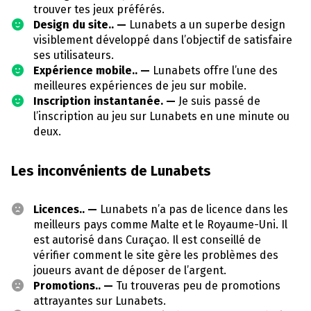
trouver tes jeux préférés.
Design du site.. —
Lunabets a un superbe design
visiblement développé dans l’objectif de satisfaire
ses utilisateurs.
Expérience mobile.. —
Lunabets offre l’une des
meilleures expériences de jeu sur mobile.
Inscription instantanée. —
Je suis passé de
l’inscription au jeu sur Lunabets en une minute ou
deux.
Les inconvénients de Lunabets
Licences.. —
Lunabets n’a pas de licence dans les
meilleurs pays comme Malte et le Royaume-Uni. Il
est autorisé dans Curaçao. Il est conseillé de
vérifier comment le site gère les problèmes des
joueurs avant de déposer de l’argent.
Promotions.. —
Tu trouveras peu de promotions
attrayantes sur Lunabets.