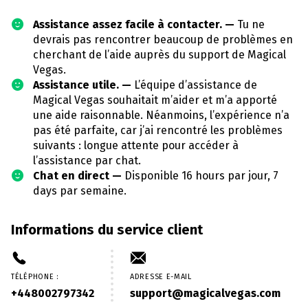
Assistance assez facile à contacter. —
Tu ne
devrais pas rencontrer beaucoup de problèmes en
cherchant de l’aide auprès du support de Magical
Vegas.
Assistance utile. —
L’équipe d’assistance de
Magical Vegas souhaitait m’aider et m’a apporté
une aide raisonnable. Néanmoins, l’expérience n’a
pas été parfaite, car j’ai rencontré les problèmes
suivants : longue attente pour accéder à
l’assistance par chat.
Chat en direct —
Disponible 16 hours par jour, 7
days par semaine.
Informations du service client
TÉLÉPHONE :
ADRESSE E-MAIL
+448002797342
support@magicalvegas.com