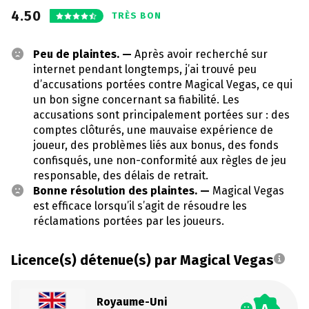
4.50
TRÈS BON
Peu de plaintes. —
Après avoir recherché sur
internet pendant longtemps, j’ai trouvé peu
d’accusations portées contre Magical Vegas, ce qui
un bon signe concernant sa fiabilité. Les
accusations sont principalement portées sur : des
comptes clôturés, une mauvaise expérience de
joueur, des problèmes liés aux bonus, des fonds
confisqués, une non-conformité aux règles de jeu
responsable, des délais de retrait.
Bonne résolution des plaintes. —
Magical Vegas
est efficace lorsqu’il s’agit de résoudre les
réclamations portées par les joueurs.
Licence(s) détenue(s) par Magical Vegas
Royaume-Uni