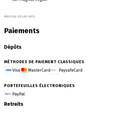
MAGICAL VEGAS AVIS
Paiements
Dépôts
MÉTHODES DE PAIEMENT CLASSIQUES
Visa
MasterCard
PaysafeCard
PORTEFEUILLES ÉLECTRONIQUES
PayPal
Retraits