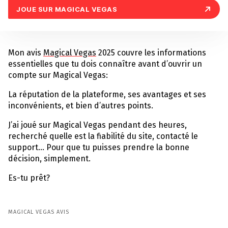
JOUE SUR MAGICAL VEGAS
Mon avis
Magical Vegas
2025 couvre les informations
essentielles que tu dois connaître avant d’ouvrir un
compte sur Magical Vegas:
La réputation de la plateforme, ses avantages et ses
inconvénients, et bien d’autres points.
J’ai joué sur Magical Vegas pendant des heures,
recherché quelle est la fiabilité du site, contacté le
support… Pour que tu puisses prendre la bonne
décision, simplement.
Es-tu prêt?
MAGICAL VEGAS AVIS