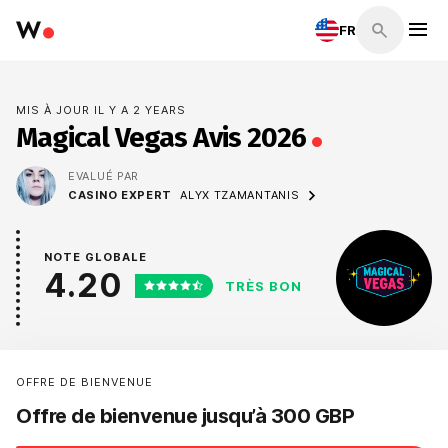
FR
MIS À JOUR IL Y A 2 YEARS
Magical Vegas Avis 2026
EVALUÉ PAR
CASINO EXPERT
ALYX TZAMANTANIS
NOTE GLOBALE
4.20
TRÈS BON
OFFRE DE BIENVENUE
Offre de bienvenue jusqu’à 300 GBP