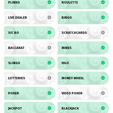
PLINKO
ROULETTE
LIVE DEALER
BINGO
SIC BO
SCRATCHCARDS
BACCARAT
MINES
SLINGO
HILO
LOTTERIES
MONEY WHEEL
POKER
VIDEO POKER
JACKPOT
BLACKJACK