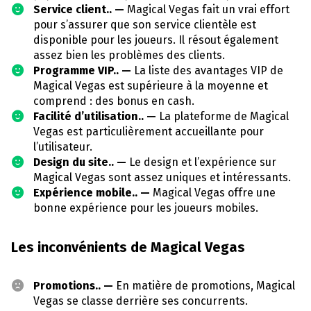
Service client.. —
Magical Vegas fait un vrai effort
pour s’assurer que son service clientèle est
disponible pour les joueurs. Il résout également
assez bien les problèmes des clients.
Programme VIP.. —
La liste des avantages VIP de
Magical Vegas est supérieure à la moyenne et
comprend : des bonus en cash.
Facilité d’utilisation.. —
La plateforme de Magical
Vegas est particulièrement accueillante pour
l’utilisateur.
Design du site.. —
Le design et l’expérience sur
Magical Vegas sont assez uniques et intéressants.
Expérience mobile.. —
Magical Vegas offre une
bonne expérience pour les joueurs mobiles.
Les inconvénients de Magical Vegas
Promotions.. —
En matière de promotions, Magical
Vegas se classe derrière ses concurrents.