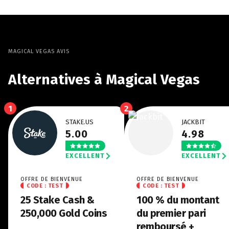
MAGICAL VEGAS AVIS
Alternatives à Magical Vegas
1
2
STAKE.US
JACKBIT
5.00
4.98
EXCELLENT
EXCELLENT
OFFRE DE BIENVENUE
OFFRE DE BIENVENUE
CODE : TEST
CODE : TEST
25 Stake Cash &
100 % du montant
250,000 Gold Coins
du premier pari
remboursé +