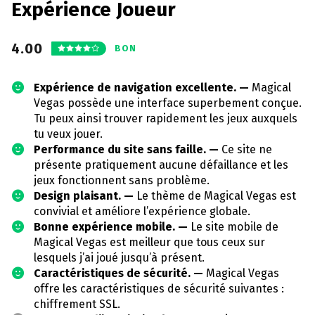
Expérience Joueur
4.00
BON
Expérience de navigation excellente. —
Magical
Vegas possède une interface superbement conçue.
Tu peux ainsi trouver rapidement les jeux auxquels
tu veux jouer.
Performance du site sans faille. —
Ce site ne
présente pratiquement aucune défaillance et les
jeux fonctionnent sans problème.
Design plaisant. —
Le thème de Magical Vegas est
convivial et améliore l’expérience globale.
Bonne expérience mobile. —
Le site mobile de
Magical Vegas est meilleur que tous ceux sur
lesquels j’ai joué jusqu’à présent.
Caractéristiques de sécurité. —
Magical Vegas
offre les caractéristiques de sécurité suivantes :
chiffrement SSL.