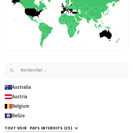
Australia
Austria
Belgium
Belize
TOUT VOIR
PAYS INTERDITS (25)