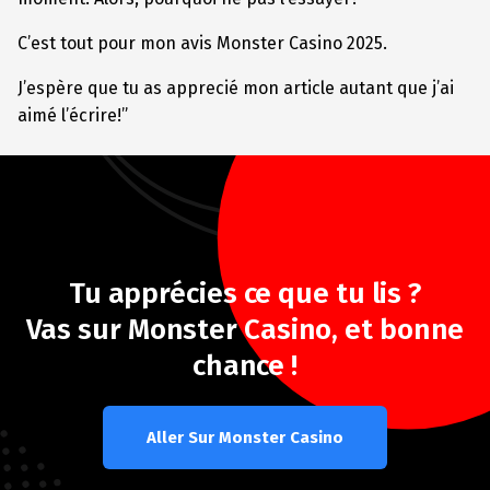
C’est tout pour mon avis Monster Casino 2025.
J’espère que tu as apprecié mon article autant que j’ai
aimé l’écrire!”
Tu apprécies ce que tu lis ?
Vas sur Monster Casino, et bonne
chance !
Aller Sur Monster Casino