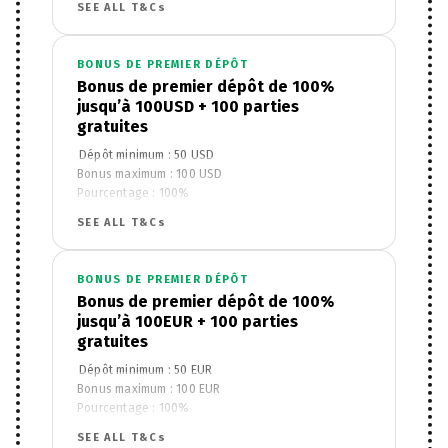
SEE ALL T&Cs
Game/Product Restrictions : Cool Buck,
+13
Dragon Dance
More
Wagering Requirements : 50x
BONUS DE PREMIER DÉPÔT
Free Spins : 100
Bonus de premier dépôt de 100%
Wagering Requirements : 50x
jusqu’à 100USD + 100 parties
Game/Product Restrictions : No restrictions
gratuites
Dépôt minimum : 50 USD
Bonus maximum : 100 USD
Pourcentage : 100%
Fonctionne avec : Jeux de casino
SEE ALL T&Cs
Game/Product Restrictions : Cool Buck,
+13
Dragon Dance
More
Wagering Requirements : 50x
BONUS DE PREMIER DÉPÔT
Free Spins : 100
Bonus de premier dépôt de 100%
Wagering Requirements : 50x
jusqu’à 100EUR + 100 parties
Game/Product Restrictions : No restrictions
gratuites
Dépôt minimum : 50 EUR
Bonus maximum : 100 EUR
Pourcentage : 100%
Fonctionne avec : Jeux de casino
SEE ALL T&Cs
Game/Product Restrictions : Cool Buck,
+13