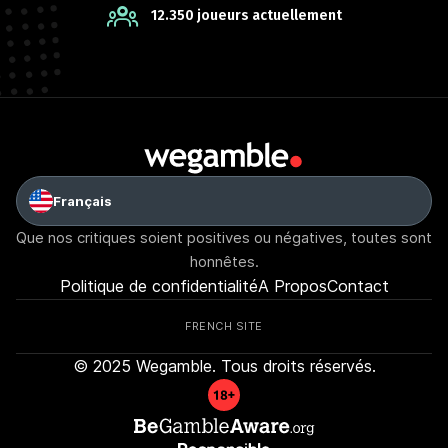
12.350 joueurs actuellement
Français
Que nos critiques soient positives ou négatives, toutes sont
honnêtes.
Politique de confidentialité
A Propos
Contact
FRENCH SITE
© 2025 Wegamble. Tous droits réservés.