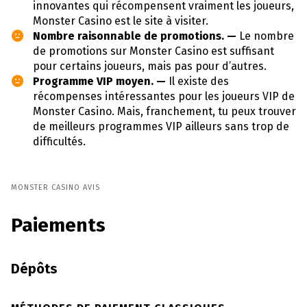
innovantes qui récompensent vraiment les joueurs,
Monster Casino est le site à visiter.
Nombre raisonnable de promotions. —
Le nombre
de promotions sur Monster Casino est suffisant
pour certains joueurs, mais pas pour d’autres.
Programme VIP moyen. —
Il existe des
récompenses intéressantes pour les joueurs VIP de
Monster Casino. Mais, franchement, tu peux trouver
de meilleurs programmes VIP ailleurs sans trop de
difficultés.
MONSTER CASINO AVIS
Paiements
Dépôts