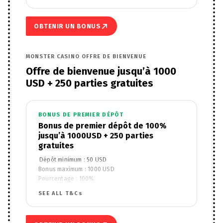
Dragon Dance
More
Wagering Requirements : 50x
Free Spins : 100
OBTENIR UN BONUS
Wagering Requirements : 50x
Game/Product Restrictions : No restrictions
MONSTER CASINO OFFRE DE BIENVENUE
Offre de bienvenue jusqu’à 1000
USD + 250 parties gratuites
BONUS DE PREMIER DÉPÔT
Bonus de premier dépôt de 100%
jusqu’à 1000USD + 250 parties
gratuites
Dépôt minimum : 50 USD
Bonus maximum : 1000 USD
Pourcentage : 100%
Fonctionne avec : Jeux de casino
SEE ALL T&Cs
Game/Product Restrictions : Cool Buck,
+12
Dragon Dance
More
Wagering Requirements : 50x