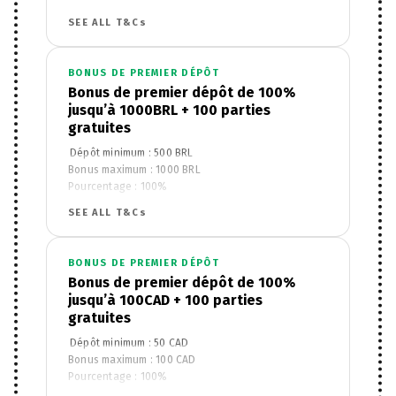
SEE ALL T&Cs
BONUS DE PREMIER DÉPÔT
Bonus de premier dépôt de 100%
jusqu’à 1000BRL + 100 parties
gratuites
Dépôt minimum : 500 BRL
Bonus maximum : 1000 BRL
Pourcentage : 100%
Fonctionne avec : Jeux de casino
SEE ALL T&Cs
Game/Product Restrictions : Cool Buck,
+13
Dragon Dance
More
Wagering Requirements : 50x
BONUS DE PREMIER DÉPÔT
Free Spins : 100
Bonus de premier dépôt de 100%
Wagering Requirements : 50x
jusqu’à 100CAD + 100 parties
Game/Product Restrictions : No restrictions
gratuites
Dépôt minimum : 50 CAD
Bonus maximum : 100 CAD
Pourcentage : 100%
Fonctionne avec : Jeux de casino