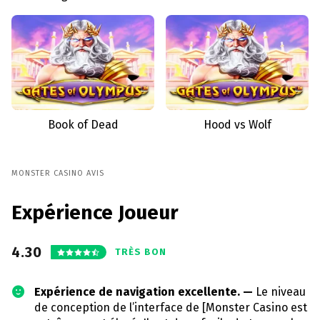
Book of Dead
Hood vs Wolf
MONSTER CASINO AVIS
Expérience Joueur
4.30
TRÈS BON
Expérience de navigation excellente. —
Le niveau
de conception de l’interface de [Monster Casino est