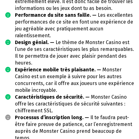
extrêmement élevé. Il est donc facile de trouver les
informations ou les jeux dont tu as besoin.
Performance du site sans faille. —
Les excellentes
performances de ce site en font une expérience de
jeu agréable avec pratiquement aucun
ralentissement.
Design génial. —
Le thème de Monster Casino est
l’une de ses caractéristiques les plus remarquables.
Il te permettra de jouer avec plaisir pendant des
heures.
Expérience mobile très plaisante. —
Monster
Casino est un exemple à suivre pour les autres
concurrents, car il offre aux joueurs une expérience
mobile incroyable.
Caractéristiques de sécurité. —
Monster Casino
offre les caractéristiques de sécurité suivantes :
chiffrement SSL.
Processus d’inscription long. —
Il te faudra peut-
être faire preuve de patience, car l’enregistrement
auprès de Monster Casino prend beaucoup de
temps.