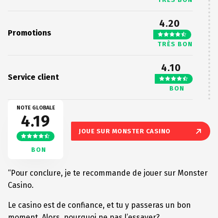
4.20
Promotions
TRÈS BON
4.10
Service client
BON
NOTE GLOBALE
4.19
JOUE SUR MONSTER CASINO
BON
“Pour conclure, je te recommande de jouer sur Monster
Casino.
Le casino est de confiance, et tu y passeras un bon
moment. Alors, pourquoi ne pas l’essayer?