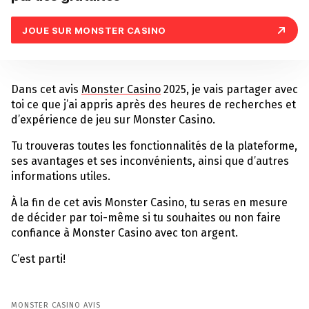
JOUE SUR MONSTER CASINO
Dans cet avis
Monster Casino
2025, je vais partager avec
toi ce que j’ai appris après des heures de recherches et
d’expérience de jeu sur Monster Casino.
Tu trouveras toutes les fonctionnalités de la plateforme,
ses avantages et ses inconvénients, ainsi que d’autres
informations utiles.
À la fin de cet avis Monster Casino, tu seras en mesure
de décider par toi-même si tu souhaites ou non faire
confiance à Monster Casino avec ton argent.
C’est parti!
MONSTER CASINO AVIS