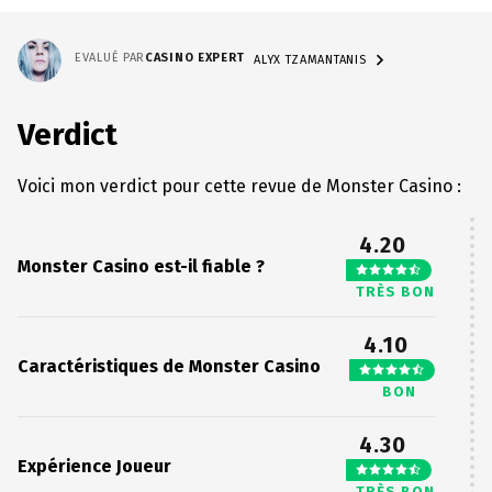
EVALUÉ PAR
CASINO EXPERT
ALYX TZAMANTANIS
Verdict
Voici mon verdict pour cette revue de Monster Casino :
4.20
Monster Casino est-il fiable ?
TRÈS BON
4.10
Caractéristiques de Monster Casino
BON
4.30
Expérience Joueur
TRÈS BON