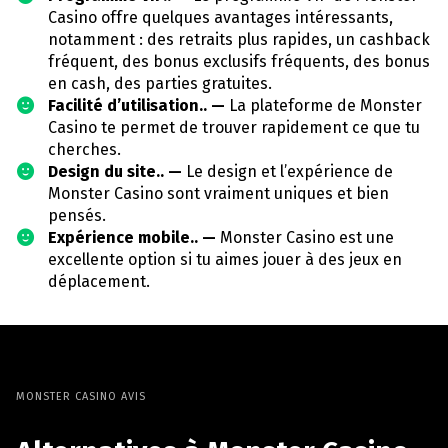
Casino offre quelques avantages intéressants,
notamment : des retraits plus rapides, un cashback
fréquent, des bonus exclusifs fréquents, des bonus
en cash, des parties gratuites.
Facilité d’utilisation.. —
La plateforme de Monster
Casino te permet de trouver rapidement ce que tu
cherches.
Design du site.. —
Le design et l’expérience de
Monster Casino sont vraiment uniques et bien
pensés.
Expérience mobile.. —
Monster Casino est une
excellente option si tu aimes jouer à des jeux en
déplacement.
MONSTER CASINO AVIS