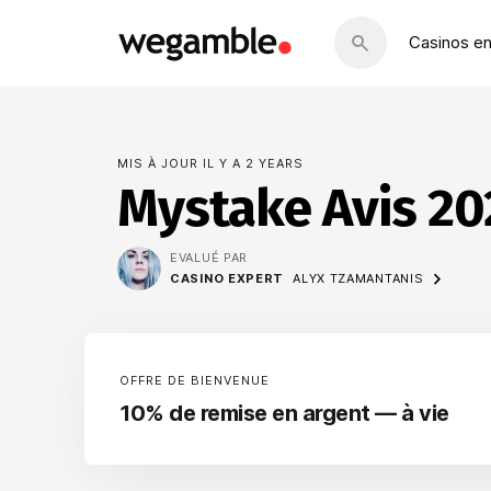
Casinos en
MIS À JOUR IL Y A 2 YEARS
Mystake Avis 20
EVALUÉ PAR
CASINO EXPERT
ALYX TZAMANTANIS
OFFRE DE BIENVENUE
10% de remise en argent — à vie