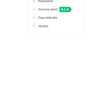
Paiements
Service client
4.10
Pays Interdits
Verdict