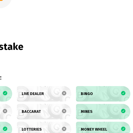
ystake
:
LIVE DEALER
BINGO
BACCARAT
MINES
LOTTERIES
MONEY WHEEL