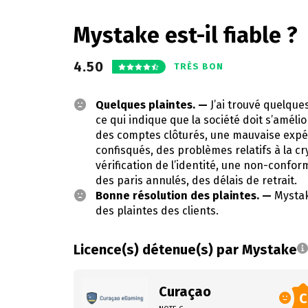
Mystake est-il fiable ?
4.50
TRÈS BON
Quelques plaintes. —
J’ai trouvé quelque
ce qui indique que la société doit s’amél
des comptes clôturés, une mauvaise expér
confisqués, des problèmes relatifs à la c
vérification de l’identité, une non-confor
des paris annulés, des délais de retrait.
Bonne résolution des plaintes. —
Mystake
des plaintes des clients.
Licence(s) détenue(s) par Mystake
Curaçao
C