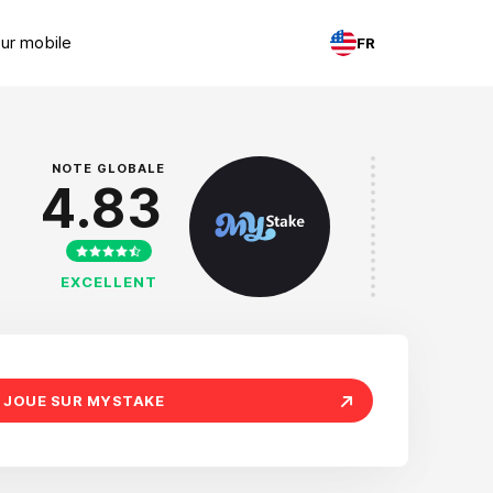
ur mobile
FR
NOTE GLOBALE
4.83
EXCELLENT
JOUE SUR MYSTAKE