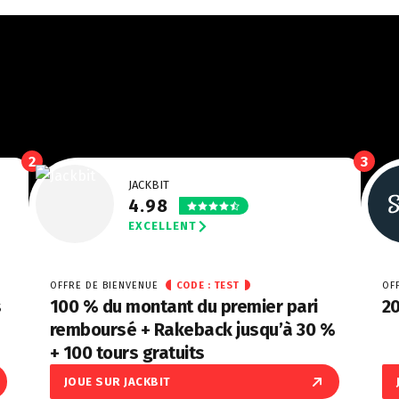
2
3
JACKBIT
4.98
EXCELLENT
OFFRE DE BIENVENUE
CODE : TEST
OF
s
100 % du montant du premier pari
2
remboursé + Rakeback jusqu’à 30 %
+ 100 tours gratuits
JOUE SUR JACKBIT