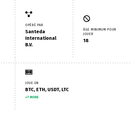
OPÉRÉ PAR
ÂGE MINIMUM POUR
Santeda
JOUER
International
18
B.V.
JOUE EN
BTC, ETH, USDT, LTC
+7 MORE