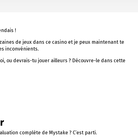
endais !
izaines de jeux dans ce casino et je peux maintenant te
es inconvénients.
i, ou devrais-tu jouer ailleurs ? Découvre-le dans cette
r
aluation complète de Mystake ? C’est parti.