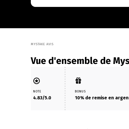
MYSTAKE AVIS
Vue d'ensemble de My
NOTE
BONUS
4.83/5.0
10% de remise en argent