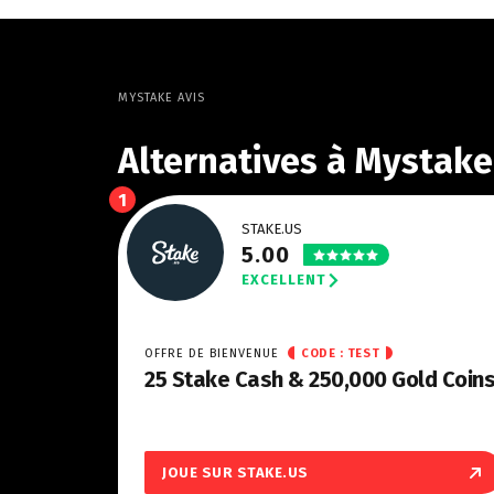
MYSTAKE AVIS
Alternatives à Mystake
1
STAKE.US
5.00
EXCELLENT
OFFRE DE BIENVENUE
CODE : TEST
25 Stake Cash & 250,000 Gold Coin
JOUE SUR STAKE.US