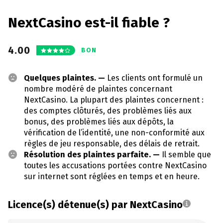
NextCasino est-il fiable ?
4.00
BON
Quelques plaintes. —
Les clients ont formulé un
nombre modéré de plaintes concernant
NextCasino. La plupart des plaintes concernent :
des comptes clôturés, des problèmes liés aux
bonus, des problèmes liés aux dépôts, la
vérification de l’identité, une non-conformité aux
règles de jeu responsable, des délais de retrait.
Résolution des plaintes parfaite. —
Il semble que
toutes les accusations portées contre NextCasino
sur internet sont réglées en temps et en heure.
Licence(s) détenue(s) par NextCasino