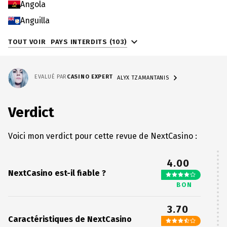
Angola
Anguilla
TOUT VOIR
PAYS INTERDITS (103)
EVALUÉ PAR
CASINO EXPERT
ALYX TZAMANTANIS
Verdict
Voici mon verdict pour cette revue de NextCasino :
4.00
NextCasino est-il fiable ?
BON
3.70
Caractéristiques de NextCasino