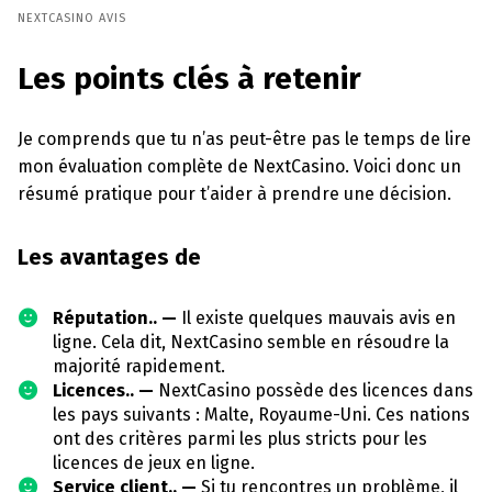
NEXTCASINO AVIS
Les points clés à retenir
Je comprends que tu n’as peut-être pas le temps de lire
mon évaluation complète de NextCasino. Voici donc un
résumé pratique pour t’aider à prendre une décision.
Les avantages de
Réputation.. —
Il existe quelques mauvais avis en
ligne. Cela dit, NextCasino semble en résoudre la
majorité rapidement.
Licences.. —
NextCasino possède des licences dans
les pays suivants : Malte, Royaume-Uni. Ces nations
ont des critères parmi les plus stricts pour les
licences de jeux en ligne.
Service client.. —
Si tu rencontres un problème, il