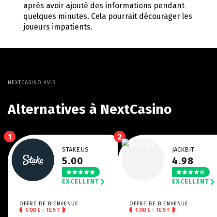
après avoir ajouté des informations pendant
quelques minutes. Cela pourrait décourager les
joueurs impatients.
NEXTCASINO AVIS
Alternatives à NextCasino
1
2
STAKE.US
JACKBIT
5.00
4.98
EXCELLENT
EXCELLENT
OFFRE DE BIENVENUE
OFFRE DE BIENVENUE
CODE : TEST
CODE : TEST