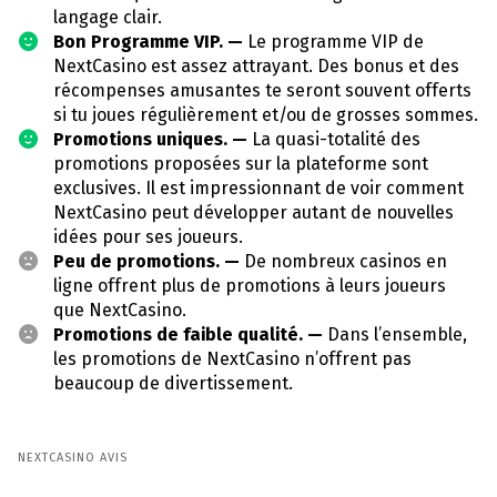
langage clair.
Bon Programme VIP. —
Le programme VIP de
NextCasino est assez attrayant. Des bonus et des
récompenses amusantes te seront souvent offerts
si tu joues régulièrement et/ou de grosses sommes.
Promotions uniques. —
La quasi-totalité des
promotions proposées sur la plateforme sont
exclusives. Il est impressionnant de voir comment
NextCasino peut développer autant de nouvelles
idées pour ses joueurs.
Peu de promotions. —
De nombreux casinos en
ligne offrent plus de promotions à leurs joueurs
que NextCasino.
Promotions de faible qualité. —
Dans l’ensemble,
les promotions de NextCasino n’offrent pas
beaucoup de divertissement.
NEXTCASINO AVIS