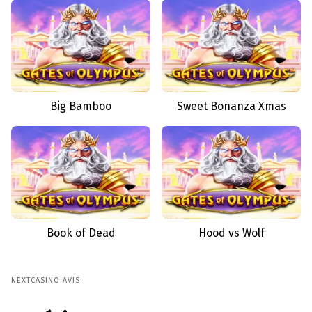
Big Bamboo
Sweet Bonanza Xmas
Book of Dead
Hood vs Wolf
NEXTCASINO AVIS