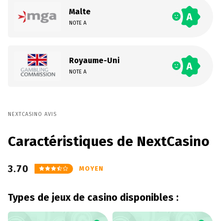
Malte
A
NOTE A
Royaume-Uni
A
NOTE A
NEXTCASINO AVIS
Caractéristiques de NextCasino
3.70
MOYEN
Types de jeux de casino disponibles :