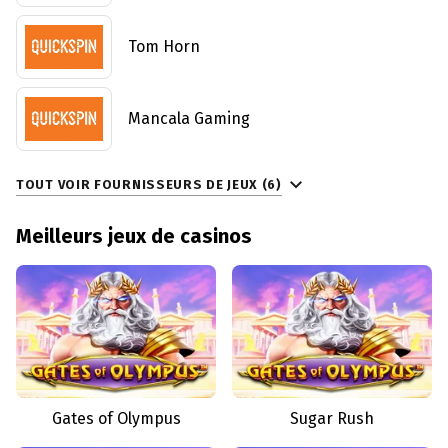
Tom Horn
Mancala Gaming
TOUT VOIR
FOURNISSEURS DE JEUX (6)
Meilleurs jeux de casinos
Gates of Olympus
Sugar Rush