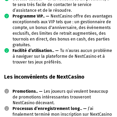
te sera très facile de contacter le service
d’assistance et de le résoudre.
Programme VIP.. —
NextCasino offre des avantages
exceptionnels aux VIP tels que : un gestionnaire de
compte, un bonus d'anniversaire, des événements
exclusifs, des limites de retrait augmentées, des
tournois en direct, des bonus en cash, des parties
gratuites.
Facilité d’utilisation.. —
Tu n’auras aucun problème
à naviguer sur la plateforme de NextCasino et à
trouver tes jeux préférés.
Les inconvénients de NextCasino
Promotions.. —
Les joueurs qui veulent beaucoup
de promotions intéressantes trouveront
NextCasino décevant.
Processus d’enregistrement long.. —
J’ai
finalement terminé mon inscription sur NextCasino