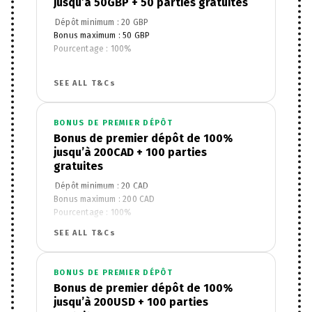
jusqu’à 50GBP + 50 parties gratuites
Dépôt minimum : 20 GBP
Bonus maximum : 50 GBP
Pourcentage : 100%
Fonctionne avec : Jeux de casino
Wagering Requirements : 35x
SEE ALL T&Cs
Free Spins : 50
Wagering Requirements : 35x
Game/Product Restrictions : No restrictions
BONUS DE PREMIER DÉPÔT
Bonus de premier dépôt de 100%
jusqu’à 200CAD + 100 parties
gratuites
Dépôt minimum : 20 CAD
Bonus maximum : 200 CAD
Pourcentage : 100%
Fonctionne avec : Jeux de casino
SEE ALL T&Cs
Wagering Requirements : 35x
Free Spins : 100
Wagering Requirements : 35x
BONUS DE PREMIER DÉPÔT
Game/Product Restrictions : No restrictions
Bonus de premier dépôt de 100%
jusqu’à 200USD + 100 parties