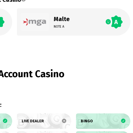
Malte
A
NOTE A
Account Casino
:
LIVE DEALER
BINGO