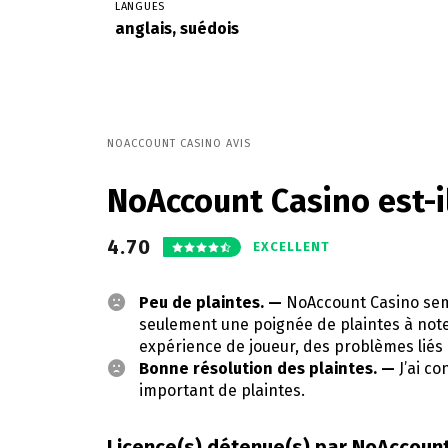
LANGUES
anglais, suédois
NOACCOUNT CASINO AVIS
NoAccount Casino est-il
4.70
EXCELLENT
Peu de plaintes. —
NoAccount Casino semb
seulement une poignée de plaintes à noter
expérience de joueur, des problèmes liés
Bonne résolution des plaintes. —
J’ai c
important de plaintes.
Licence(s) détenue(s) par NoAccoun