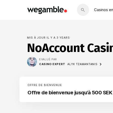
Casinos en
MIS À JOUR IL Y A 3 YEARS
NoAccount Casin
EVALUÉ PAR
CASINO EXPERT
ALYX TZAMANTANIS
OFFRE DE BIENVENUE
Offre de bienvenue jusqu’à 500 SEK