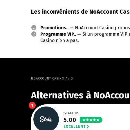
Les inconvénients de NoAccount Cas
Promotions.. —
NoAccount Casino propos
Programme VIP.. —
Si un programme VIP es
Casino n’en a pas.
NOACCOUNT CASINO AVIS
Alternatives à NoAccou
1
STAKE.US
5.00
EXCELLENT