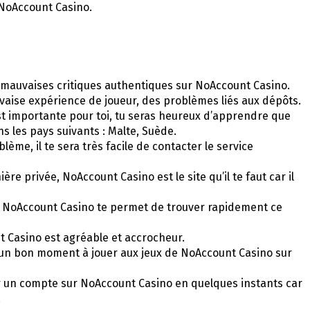
NoAccount Casino.
e mauvaises critiques authentiques sur NoAccount Casino.
aise expérience de joueur, des problèmes liés aux dépôts.
est importante pour toi, tu seras heureux d’apprendre que
 les pays suivants : Malte, Suède.
lème, il te sera très facile de contacter le service
ère privée, NoAccount Casino est le site qu’il te faut car il
 NoAccount Casino te permet de trouver rapidement ce
 Casino est agréable et accrocheur.
 un bon moment à jouer aux jeux de NoAccount Casino sur
r un compte sur NoAccount Casino en quelques instants car
.