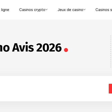
 ligne
Casinos crypto
Jeux de casino
Casinos s
o Avis 2026