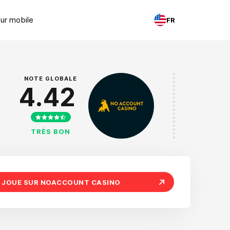
ur mobile
FR
NOTE GLOBALE
4.42
TRÈS BON
JOUE SUR NOACCOUNT CASINO