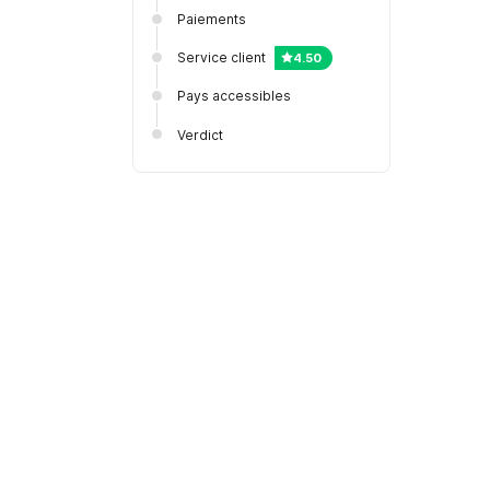
Paiements
Service client
4.50
Pays accessibles
Verdict