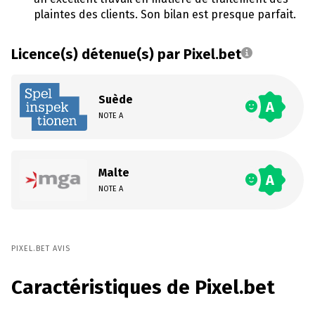
plaintes des clients. Son bilan est presque parfait.
Licence(s) détenue(s) par Pixel.bet
Suède
A
NOTE A
Malte
A
NOTE A
PIXEL.BET AVIS
Caractéristiques de Pixel.bet