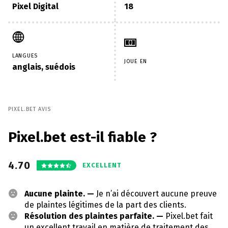
Pixel Digital
18
LANGUES
JOUE EN
anglais, suédois
PIXEL.BET AVIS
Pixel.bet est-il fiable ?
4.70
EXCELLENT
Aucune plainte. —
Je n’ai découvert aucune preuve
de plaintes légitimes de la part des clients.
Résolution des plaintes parfaite. —
Pixel.bet fait
un excellent travail en matière de traitement des