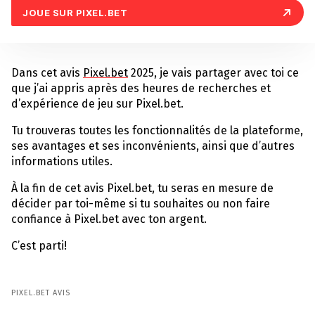
JOUE SUR PIXEL.BET
Dans cet avis
Pixel.bet
2025, je vais partager avec toi ce
que j’ai appris après des heures de recherches et
d’expérience de jeu sur Pixel.bet.
Tu trouveras toutes les fonctionnalités de la plateforme,
ses avantages et ses inconvénients, ainsi que d’autres
informations utiles.
À la fin de cet avis Pixel.bet, tu seras en mesure de
décider par toi-même si tu souhaites ou non faire
confiance à Pixel.bet avec ton argent.
C’est parti!
PIXEL.BET AVIS