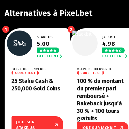
Alternatives à Pixel.bet
1
2
STAKE.US
JACKBIT
5.00
4.98
EXCELLENT
EXCELLENT
OFFRE DE BIENVENUE
OFFRE DE BIENVENUE
CODE : TEST
CODE : TEST
25 Stake Cash &
100 % du montant
250,000 Gold Coins
du premier pari
remboursé +
Rakeback jusqu’à
30 % + 100 tours
gratuits
JOUE SUR
STAKE.US
JOUE SUR JACKBIT