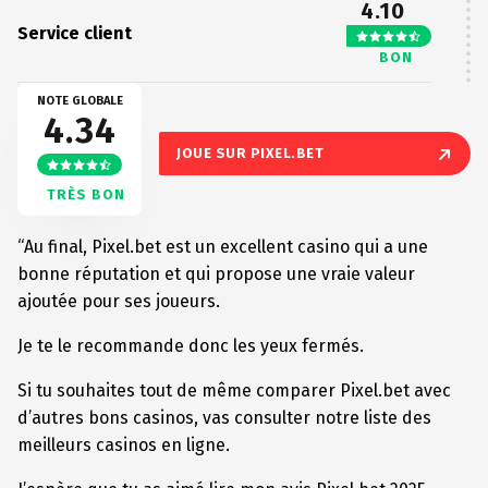
4.10
Service client
BON
NOTE GLOBALE
4.34
JOUE SUR PIXEL.BET
TRÈS BON
“Au final, Pixel.bet est un excellent casino qui a une
bonne réputation et qui propose une vraie valeur
ajoutée pour ses joueurs.
Je te le recommande donc les yeux fermés.
Si tu souhaites tout de même comparer Pixel.bet avec
d’autres bons casinos, vas consulter notre liste des
meilleurs casinos en ligne.