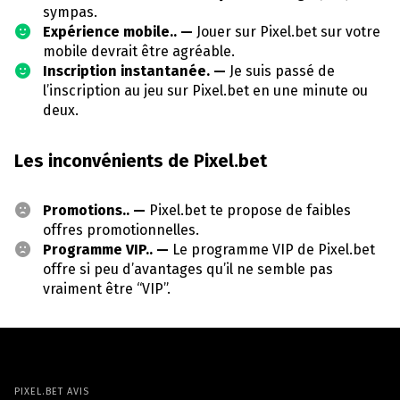
sympas.
Expérience mobile.. —
Jouer sur Pixel.bet sur votre
mobile devrait être agréable.
Inscription instantanée. —
Je suis passé de
l’inscription au jeu sur Pixel.bet en une minute ou
deux.
Les inconvénients de Pixel.bet
Promotions.. —
Pixel.bet te propose de faibles
offres promotionnelles.
Programme VIP.. —
Le programme VIP de Pixel.bet
offre si peu d’avantages qu’il ne semble pas
vraiment être “VIP”.
PIXEL.BET AVIS