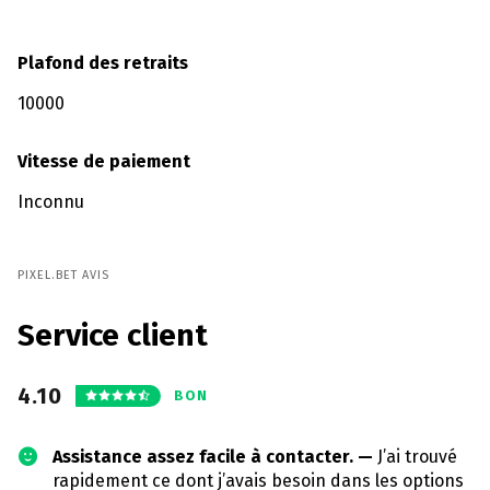
Plafond des retraits
10000
Vitesse de paiement
Inconnu
PIXEL.BET AVIS
Service client
4.10
BON
Assistance assez facile à contacter. —
J’ai trouvé
rapidement ce dont j’avais besoin dans les options