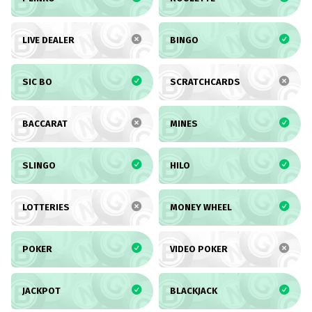
LIVE DEALER
BINGO
SIC BO
SCRATCHCARDS
BACCARAT
MINES
SLINGO
HILO
LOTTERIES
MONEY WHEEL
POKER
VIDEO POKER
JACKPOT
BLACKJACK