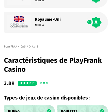
NOTE A
Royaume-Uni
A
NOTE A
PLAYFRANK CASINO AVIS
Caractéristiques de PlayFrank
Casino
3.89
BON
Types de jeux de casino disponibles :
PLINKO
ROULETTE