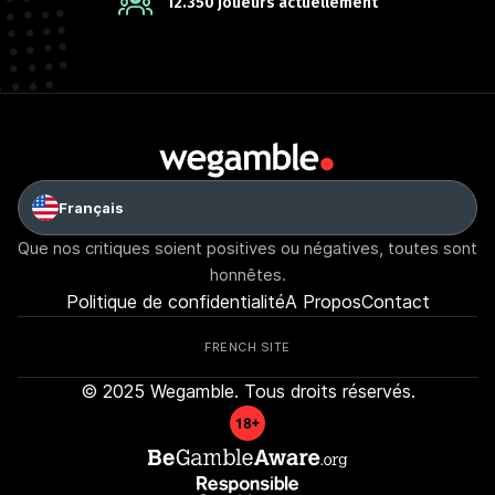
12.350 joueurs actuellement
Français
Que nos critiques soient positives ou négatives, toutes sont
honnêtes.
Politique de confidentialité
A Propos
Contact
FRENCH SITE
© 2025 Wegamble. Tous droits réservés.