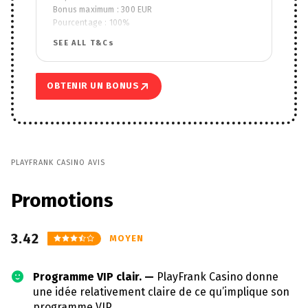
Bonus maximum : 300 EUR
Pourcentage : 100%
Fonctionne avec : Jeux de casino
SEE ALL T&Cs
Game/Product Restrictions : Vidéo Poker,
+17
Roulette
More
Wagering Requirements : 35x
Free Spins : 200
OBTENIR UN BONUS
Wagering Requirements : 35x
Game/Product Restrictions : No restrictions
PLAYFRANK CASINO AVIS
Promotions
3.42
MOYEN
Programme VIP clair. —
PlayFrank Casino donne
une idée relativement claire de ce qu’implique son
programme VIP.