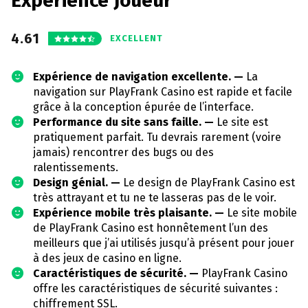
Expérience Joueur
4.61
EXCELLENT
Expérience de navigation excellente. —
La
navigation sur PlayFrank Casino est rapide et facile
grâce à la conception épurée de l’interface.
Performance du site sans faille. —
Le site est
pratiquement parfait. Tu devrais rarement (voire
jamais) rencontrer des bugs ou des
ralentissements.
Design génial. —
Le design de PlayFrank Casino est
très attrayant et tu ne te lasseras pas de le voir.
Expérience mobile très plaisante. —
Le site mobile
de PlayFrank Casino est honnêtement l’un des
meilleurs que j’ai utilisés jusqu’à présent pour jouer
à des jeux de casino en ligne.
Caractéristiques de sécurité. —
PlayFrank Casino
offre les caractéristiques de sécurité suivantes :
chiffrement SSL.