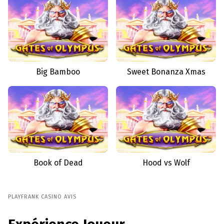
Big Bamboo
Sweet Bonanza Xmas
Book of Dead
Hood vs Wolf
PLAYFRANK CASINO AVIS