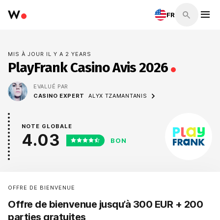
FR
MIS À JOUR IL Y A 2 YEARS
PlayFrank Casino Avis 2026
EVALUÉ PAR
CASINO EXPERT
ALYX TZAMANTANIS
NOTE GLOBALE
4.03
BON
OFFRE DE BIENVENUE
Offre de bienvenue jusqu’à 300 EUR + 200
parties gratuites