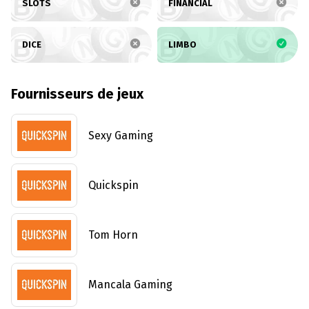
SLOTS
FINANCIAL
DICE
LIMBO
Fournisseurs de jeux
Sexy Gaming
Quickspin
Tom Horn
Mancala Gaming