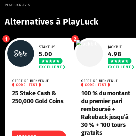
PLAYLUCK AVIS
Alternatives à PlayLuck
1
2
STAKE.US
JACKBIT
5.00
4.98
EXCELLENT
EXCELLENT
OFFRE DE BIENVENUE
OFFRE DE BIENVENUE
CODE : TEST
CODE : TEST
25 Stake Cash &
100 % du montant
250,000 Gold Coins
du premier pari
remboursé +
Rakeback jusqu’à
30 % + 100 tours
gratuits