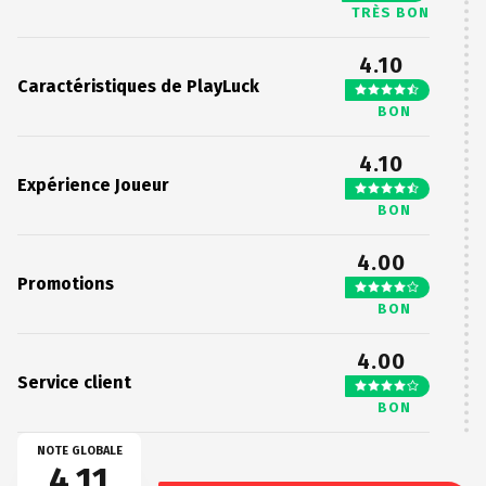
TRÈS BON
4.10
Caractéristiques de PlayLuck
BON
4.10
Expérience Joueur
BON
4.00
Promotions
BON
4.00
Service client
BON
NOTE GLOBALE
4.11