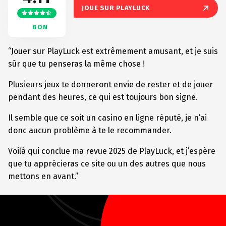
JOUE SUR PLAYLUCK
BON
“Jouer sur PlayLuck est extrêmement amusant, et je suis
sûr que tu penseras la même chose !
Plusieurs jeux te donneront envie de rester et de jouer
pendant des heures, ce qui est toujours bon signe.
Il semble que ce soit un casino en ligne réputé, je n’ai
donc aucun problème à te le recommander.
Voilà qui conclue ma revue 2025 de PlayLuck, et j’espère
que tu apprécieras ce site ou un des autres que nous
mettons en avant.”