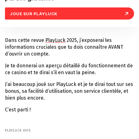
JOUE SUR PLAYLUCK
Dans cette revue
PlayLuck
2025, j’exposerai les
informations cruciales que tu dois connaître AVANT
d’ouvrir un compte.
Je te donnerai un aperçu détaillé du fonctionnement de
ce casino et te dirai s’il en vaut la peine.
J’ai beaucoup joué sur PlayLuck et je te dirai tout sur ses
bonus, sa facilité d’utilisation, son service clientèle, et
bien plus encore.
C’est parti !
PLAYLUCK AVIS