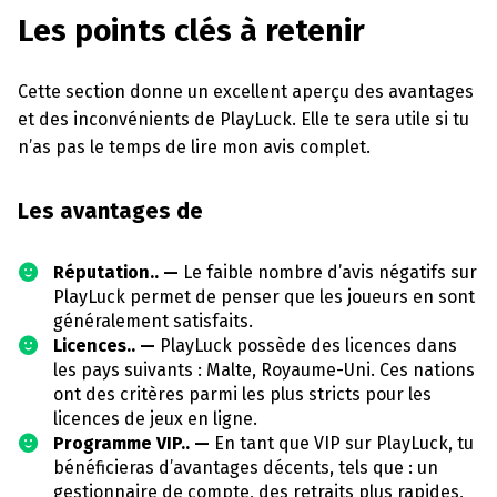
Les points clés à retenir
Cette section donne un excellent aperçu des avantages
et des inconvénients de PlayLuck. Elle te sera utile si tu
n’as pas le temps de lire mon avis complet.
Les avantages de
Réputation.. —
Le faible nombre d’avis négatifs sur
PlayLuck permet de penser que les joueurs en sont
généralement satisfaits.
Licences.. —
PlayLuck possède des licences dans
les pays suivants : Malte, Royaume-Uni. Ces nations
ont des critères parmi les plus stricts pour les
licences de jeux en ligne.
Programme VIP.. —
En tant que VIP sur PlayLuck, tu
bénéficieras d’avantages décents, tels que : un
gestionnaire de compte, des retraits plus rapides,