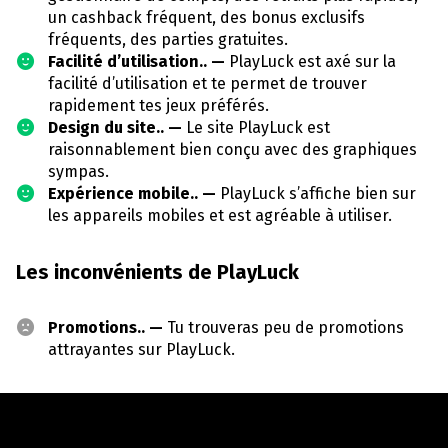
un cashback fréquent, des bonus exclusifs
fréquents, des parties gratuites.
Facilité d’utilisation.. —
PlayLuck est axé sur la
facilité d’utilisation et te permet de trouver
rapidement tes jeux préférés.
Design du site.. —
Le site PlayLuck est
raisonnablement bien conçu avec des graphiques
sympas.
Expérience mobile.. —
PlayLuck s’affiche bien sur
les appareils mobiles et est agréable à utiliser.
Les inconvénients de PlayLuck
Promotions.. —
Tu trouveras peu de promotions
attrayantes sur PlayLuck.