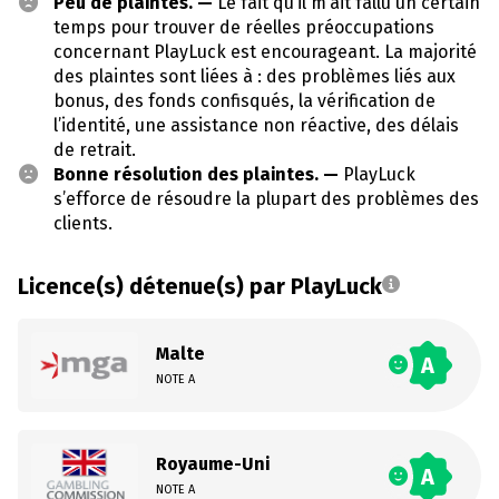
Peu de plaintes. —
Le fait qu’il m’ait fallu un certain
temps pour trouver de réelles préoccupations
concernant PlayLuck est encourageant. La majorité
des plaintes sont liées à : des problèmes liés aux
bonus, des fonds confisqués, la vérification de
l’identité, une assistance non réactive, des délais
de retrait.
Bonne résolution des plaintes. —
PlayLuck
s’efforce de résoudre la plupart des problèmes des
clients.
Licence(s) détenue(s) par PlayLuck
Malte
A
NOTE A
Royaume-Uni
A
NOTE A