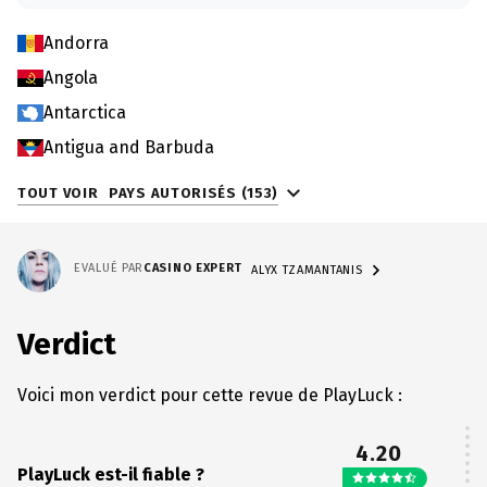
Andorra
Angola
Antarctica
Antigua and Barbuda
TOUT VOIR
PAYS AUTORISÉS (153)
EVALUÉ PAR
CASINO EXPERT
ALYX TZAMANTANIS
Verdict
Voici mon verdict pour cette revue de PlayLuck :
4.20
PlayLuck est-il fiable ?